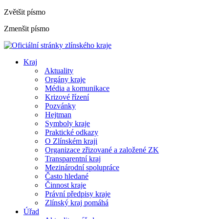
Zvětšit písmo
Zmenšit písmo
Kraj
Aktuality
Orgány kraje
Média a komunikace
Krizové řízení
Pozvánky
Hejtman
Symboly kraje
Praktické odkazy
O Zlínském kraji
Organizace zřizované a založené ZK
Transparentní kraj
Mezinárodní spolupráce
Často hledané
Činnost kraje
Právní předpisy kraje
Zlínský kraj pomáhá
Úřad