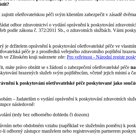
stit?
 zajistit ošetřovatelskou péči svým klientům zabezpečit v zásadě dvěm
ádat odbor zdravotnictví o vydání oprávnění k poskytování zdravotních 
lužeb podle zákona č. 372/2011 Sb., o zdravotních službách. Vámi posk
rý je držitelem oprávnění k poskytování ošetřovatelské péče ve vlastní
řovatelská péče je z prostředků veřejného zdravotního pojištění hraze
ch ve Zlínském kraji naleznete zde:
Pro veřejnost - Národní registr posk
t, máte právo obrátit se s žádostí o zabezpečení ošetřovatelské péče
na
oskytování hrazených služeb svým pojištěncům, včetně jejich místní a ča
ávnění k poskytování ošetřovatelské péče poskytované jako součá
obám – žadatelům o vydání oprávnění k poskytování zdravotních služe
tupce následovně:
olání (tedy bez odborného dohledu či dozoru)
ním nebo obdobném vztahu (například ve služebním poměru) k poskytov
e-li odborný zástupce manželem nebo registrovaným partnerem poskytov