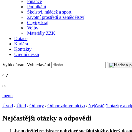
Finance
Podnikání
Školství, mládež a sport
Životní prostředí a zemědělství
Chytrý kraj
Volby
Materiály ZZK
Dotace
Kariéra
Kontakty
Úřední deska
Vyhledávání
Vyhledávání
CZ
cs
menu
Úvod
/
Úřad
/
Odbory
/
Odbor zdravotnictví
/
Nejčastější otázky a o
Nejčastější otázky a odpovědi
Jsem držitel registrace pobytové sociální služby, který d