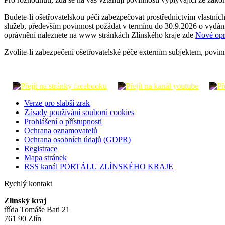
Budete-li ošetřovatelskou péči zabezpečovat prostřednictvím vlastní
služeb, především povinnost požádat v termínu do 30.9.2026 o vydání 
oprávnění naleznete na www stránkách Zlínského kraje zde
Nové opr
Zvolíte-li zabezpečení ošetřovatelské péče externím subjektem, povinn
Verze pro slabší zrak
Zásady používání souborů cookies
Prohlášení o přístupnosti
Ochrana oznamovatelů
Ochrana osobních údajů (GDPR)
Registrace
Mapa stránek
RSS kanál PORTÁLU ZLÍNSKÉHO KRAJE
Rychlý kontakt
Zlínský kraj
třída Tomáše Bati 21
761 90 Zlín