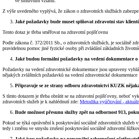
ve smluvním vztahu.
Z výše uvedeného vyplývá, že zákon o zdravotních službách zabezpe
Jaké požadavky bude muset splňovat zdravotní stav klientů
Tento dotaz je třeba směřovat na zdravotní pojišťovnu
Podle zákona č. 372/2011 Sb., o zdravotních službách, je sociálně
pravidelnou pomoc jiné fyzické osoby při zvládání základních životní
Jaké budou formální požadavky na vedení dokumentace o 
Požadavky na vedení zdravotnické dokumentace jsou upraveny vyhláš
nějakých zvláštních požadavků na vedení zdravotnické dokumentace v r
Připravuje se ze strany odboru zdravotnictví KUZK nějak
S tímto dotazem je třeba obrátit se na zdravotní pojišťovny, neboť v
zdravotních služeb je k nahlédnutí zde:
Metodika vyúčtování - aktuál
Bude možnost přesunu služby zpět na odbornost 913, pokud
Pokud se týká oprávnění k poskytování sociálně zdravotních služeb 
tedy i změnu ve smyslu zrušení poskytování sociálně zdravotní lůžkov
Jaké jsou požadavky na personální zabezpečení ošetřovatels