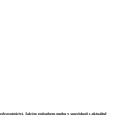
m zdravotnictví. Jakým způsobem mohu v souvislosti s aktuálně