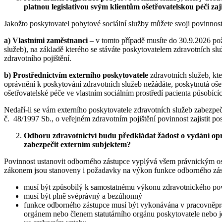
platnou legislativou svým klientům ošetřovatelskou péči zaji
Jakožto poskytovatel pobytové sociální služby můžete svoji povinnost
a)
Vlastními zaměstnanci
– v tomto případě musíte do 30.9.2026 pož
služeb), na základě kterého se stáváte poskytovatelem zdravotních s
zdravotního pojištění.
b)
Prostřednictvím externího poskytovatele
zdravotních služeb, kte
oprávnění k poskytování zdravotních služeb nežádáte, poskytnutá ošet
ošetřovatelské péče ve vlastním sociálním prostředí pacienta působící
Nedaří-li se vám externího poskytovatele zdravotních služeb zabezpeči
č. 48/1997 Sb., o veřejném zdravotním pojištění povinnost zajistit p
Odboru zdravotnictví budu předkládat žádost o vydání opr
zabezpečit externím subjektem?
Povinnost ustanovit odborného zástupce vyplývá všem právnickým os
zákonem jsou stanoveny i požadavky na výkon funkce odborného zás
musí být způsobilý k samostatnému výkonu zdravotnického pov
musí být plně svéprávný a bezúhonný
funkce odborného zástupce musí být vykonávána v pracovněpráv
orgánem nebo členem statutárního orgánu poskytovatele nebo j