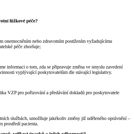
otní lůžkové péče?
ckým onemocněním nebo zdravotním postižením vyžadujícímu
atelské péče zhoršuje;
me informaci o tom, zda se připravuje změna ve smyslu zavedení
nosti vyplývající poskytovatelům dle stávající legislativy.
odika VZP pro pořizování a předávání dokladů pro poskytovatele
otních službách, umožňuje jakékoliv změny již uděleného oprávnění –
m prostředí pacienta.
anců, velikost úvazků a jejich odbornost)?