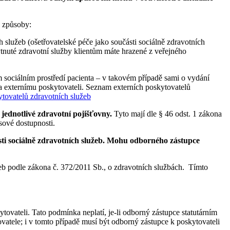
a způsoby:
služeb (ošetřovatelské péče jako součásti sociálně zdravotních
ytnuté zdravotní služby klientům máte hrazené z veřejného
m sociálním prostředí pacienta – v takovém případě sami o vydání
na externímu poskytovateli. Seznam externích poskytovatelů
ytovatelů zdravotních služeb
 jednotlivé zdravotní pojišťovny.
Tyto mají dle § 46 odst. 1 zákona
sové dostupnosti.
sti sociálně zdravotních služeb. Mohu odborného zástupce
b podle zákona č. 372/2011 Sb., o zdravotních službách. Tímto
ateli. Tato podmínka neplatí, je-li odborný zástupce statutárním
atele; i v tomto případě musí být odborný zástupce k poskytovateli