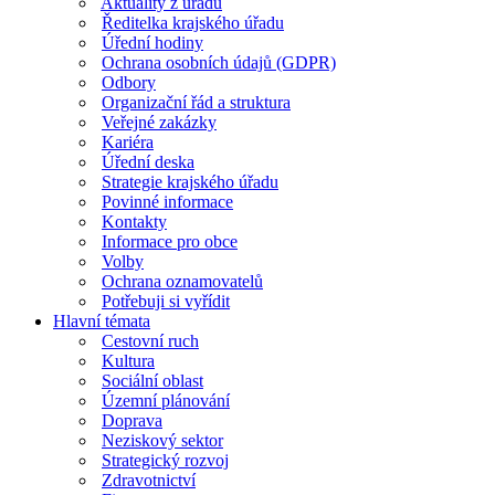
Aktuality z úřadu
Ředitelka krajského úřadu
Úřední hodiny
Ochrana osobních údajů (GDPR)
Odbory
Organizační řád a struktura
Veřejné zakázky
Kariéra
Úřední deska
Strategie krajského úřadu
Povinné informace
Kontakty
Informace pro obce
Volby
Ochrana oznamovatelů
Potřebuji si vyřídit
Hlavní témata
Cestovní ruch
Kultura
Sociální oblast
Územní plánování
Doprava
Neziskový sektor
Strategický rozvoj
Zdravotnictví