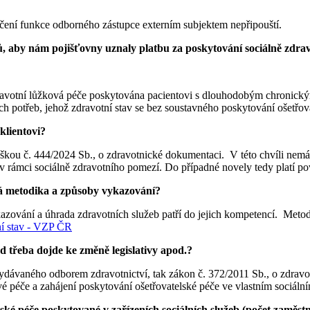
čení funkce odborného zástupce externím subjektem nepřipouští.
, aby nám pojišťovny uznaly platbu za poskytování sociálně zdrav
 zdravotní lůžková péče poskytována pacientovi s dlouhodobým chroni
ch potřeb, jehož zdravotní stav se bez soustavného poskytování ošetřov
klientovi?
kou č. 444/2024 Sb., o zdravotnické dokumentaci. V této chvíli nemá
ámci sociálně zdravotního pomezí. Do případné novely tedy platí povin
á metodika a způsoby vykazování?
ykazování a úhrada zdravotních služeb patří do jejich kompetencí. Met
ní stav - VZP ČR
 třeba dojde ke změně legislativy apod.?
vydávaného odborem zdravotnictví, tak zákon č. 372/2011 Sb., o zdrav
é péče a zahájení poskytování ošetřovatelské péče ve vlastním sociální
ké péče poskytované v zařízeních sociálních služeb (počet zaměstn