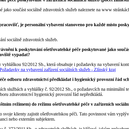
é jako součást sociálně zdravotních služeb naleznete na www stránkác
racovišť, je personální vybavení stanoveno pro každé místo posky
ání sociálně zdravotních služeb.
vnění k poskytování ošetřovatelské péče poskytované jako součásti
coviště vypadat?
 vyhláškou 92/2012 Sb., která obsahuje i požadavky na vybavení konta
Požadavky na vybavení zařízení sociálních služeb - Zlínský kraj
é péče odboru zdravotnictví předkládat i hygienický provozní řád 
ních službách a vyhlášky č. 92/2012 Sb., o požadavcích na minimální t
dboru zdravotnictví hygienický provozní řád nepředkládá.
štním režimem) do režimu ošetřovatelské péče v zařízeních sociáln
 svoje klienty zajistit ošetřovatelskou péči. Tato povinnost vám vyplý
nanci nebo externím subjektem.
ona č. 372/2011 Sb., o zdravotních službách, je klíčové, jakým způsob