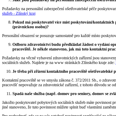
Požadavky na personální zabezpečení ošetřovatelské péče poskytovan
služeb - Zlínský kraj
Pokud má poskytovatel více míst poskytování/kontaktních p
(právnickou osobu)?
Personální obsazení se posuzuje samostatně pro každé místo poskytov
Odboru zdravotnictví budu předkládat žádost o vydání oprá
pracoviště. Je někde stanoveno, jak má toto kontaktní pra
Požadavky na věcné vybavení zdravotnických zařízení jsou stanoveny
sociálních služeb. Najdete je na www stránkách Zlínského kraje zde:
Je třeba při zřízení kontaktního pracoviště ošetřovatelsk
Kontaktní pracoviště se ve smyslu zákona č. 372/2011 Sb., o zdravot
pracovišť nepovažuje za zdravotnické zařízení, z tohoto důvodu se o
Spadá naše služba (např. domov pro seniory, domov se zvlá
Jakožto poskytovatel pobytových sociálních služeb máte povinnost pro
jiné stanoveno, že tuto povinnost můžete splnit buď vlastními zaměst
Pro rozhodnutí, zda se na vás vztahují povinnosti vyplývající ze zák