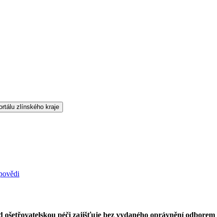
dpovědi
osud ošetřovatelskou péči zajišťuje bez vydaného oprávnění odbore