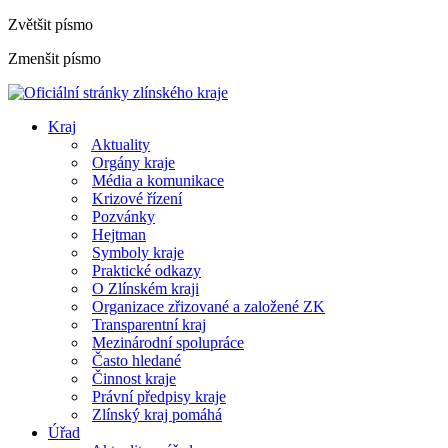
Zvětšit písmo
Zmenšit písmo
Kraj
Aktuality
Orgány kraje
Média a komunikace
Krizové řízení
Pozvánky
Hejtman
Symboly kraje
Praktické odkazy
O Zlínském kraji
Organizace zřizované a založené ZK
Transparentní kraj
Mezinárodní spolupráce
Často hledané
Činnost kraje
Právní předpisy kraje
Zlínský kraj pomáhá
Úřad