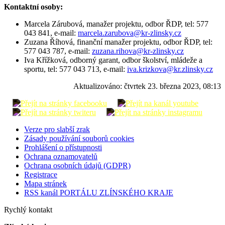
Kontaktní osoby:
Marcela Zárubová, manažer projektu, odbor ŘDP, tel: 577
043 841, e-mail:
marcela.zarubova@kr-zlinsky.cz
Zuzana Říhová, finanční manažer projektu, odbor ŘDP, tel:
577 043 787, e-mail:
zuzana.rihova@kr-zlinsky.cz
Iva Křížková, odborný garant, odbor školství, mládeže a
sportu, tel: 577 043 713, e-mail:
iva.krizkova@kr.zlinsky.cz
Aktualizováno:
čtvrtek 23. března 2023, 08:13
Verze pro slabší zrak
Zásady používání souborů cookies
Prohlášení o přístupnosti
Ochrana oznamovatelů
Ochrana osobních údajů (GDPR)
Registrace
Mapa stránek
RSS kanál PORTÁLU ZLÍNSKÉHO KRAJE
Rychlý kontakt