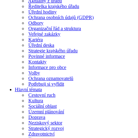
Aktuality z úřadu
Ředitelka krajského úřadu
Úřední hodiny
Ochrana osobních údajů (GDPR)
Odbory
Organizační řád a struktura
Veřejné zakázky
Kariéra
Úřední deska
Strategie krajského úřadu
Povinné informace
Kontakty
Informace pro obce
Volby
Ochrana oznamovatelů
Potřebuji si vyřídit
Hlavní témata
Cestovní ruch
Kultura
Sociální oblast
Územní plánování
Doprava
Neziskový sektor
Strategický rozvoj
Zdravotnictví