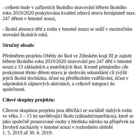
- celkem bude v zařízeních školního stravování během školního
roku 2019/2020 poskytována kvalitní zdravá strava bezúplatně max.
247 dětem v hmotné nouzi,
- školní absence dětí z rodin v hmotné nouzi se sníží v meziročním
srovnání školních roků.
Stručný obsah:
Předmětem projektu Obědy do škol ve Zlínském kraji III je zajistit
během školního roku 2019/2020 stravování pro 247 dětí v hmotné
nouzi z 33 základních a mateřských škol. Kromě primárního cíle
poskytnout těmto dětem stravu je sledován sekundární cíl zvýšit
jejich školní docházku, účast na předškolním vzdělávání, účast v
odpoledních zájmových aktivitách, a celkově integraci do
společnosti.
Cílové skupiny projektu:
Cílovou skupinou projektu jsou děti/žáci ze sociálně slabých rodin
ve věku 3 – 15 let navštěvující školu (základní/mateřskou), které se
jako společně posuzované osoby z hlediska nároku na příspěvek na
živobytí nacházely v hmotné nouzi v rozhodném období
1. 5. 2019 až 30. 6. 2019.