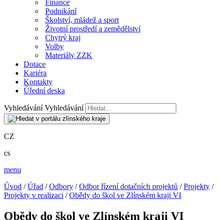
Finance
Podnikání
Školství, mládež a sport
Životní prostředí a zemědělství
Chytrý kraj
Volby
Materiály ZZK
Dotace
Kariéra
Kontakty
Úřední deska
Vyhledávání
Vyhledávání
CZ
cs
menu
Úvod
/
Úřad
/
Odbory
/
Odbor řízení dotačních projektů
/
Projekty
/
Projekty v realizaci
/
Obědy do škol ve Zlínském kraji VI
Obědy do škol ve Zlínském kraji VI