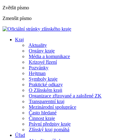
Zvětšit písmo
Zmenšit písmo
Kraj
Aktuality
Orgány kraje
Média a komunikace
Krizové řízení
Pozvánky
Hejtman
Symboly kraje
Praktické odkazy
O Zlínském kraji
Organizace zřizované a založené ZK
Transparentní kraj
Mezinárodní spolupráce
Často hledané
Činnost kraje
Právní předpisy kraje
Zlínský kraj pomáhá
Úřad