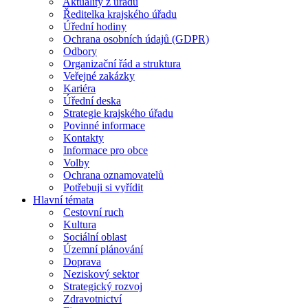
Aktuality z úřadu
Ředitelka krajského úřadu
Úřední hodiny
Ochrana osobních údajů (GDPR)
Odbory
Organizační řád a struktura
Veřejné zakázky
Kariéra
Úřední deska
Strategie krajského úřadu
Povinné informace
Kontakty
Informace pro obce
Volby
Ochrana oznamovatelů
Potřebuji si vyřídit
Hlavní témata
Cestovní ruch
Kultura
Sociální oblast
Územní plánování
Doprava
Neziskový sektor
Strategický rozvoj
Zdravotnictví