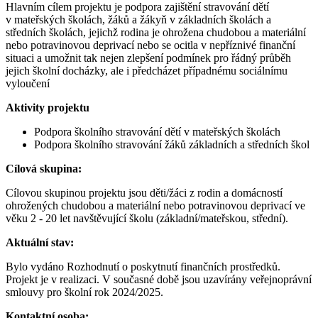
Hlavním cílem projektu je podpora zajištění stravování dětí
v mateřských školách, žáků a žákyň v základních školách a
středních školách, jejichž rodina je ohrožena chudobou a materiální
nebo potravinovou deprivací nebo se ocitla v nepříznivé finanční
situaci a umožnit tak nejen zlepšení podmínek pro řádný průběh
jejich školní docházky, ale i předcházet případnému sociálnímu
vyloučení
Aktivity projektu
Podpora školního stravování dětí v mateřských školách
Podpora školního stravování žáků základních a středních škol
Cílová skupina:
Cílovou skupinou projektu jsou děti/žáci z rodin a domácností
ohrožených chudobou a materiální nebo potravinovou deprivací ve
věku 2 - 20 let navštěvující školu (základní/mateřskou, střední).
Aktuální stav:
Bylo vydáno Rozhodnutí o poskytnutí finančních prostředků.
Projekt je v realizaci. V současné době jsou uzavírány veřejnoprávní
smlouvy pro školní rok 2024/2025.
Kontaktní osoba: