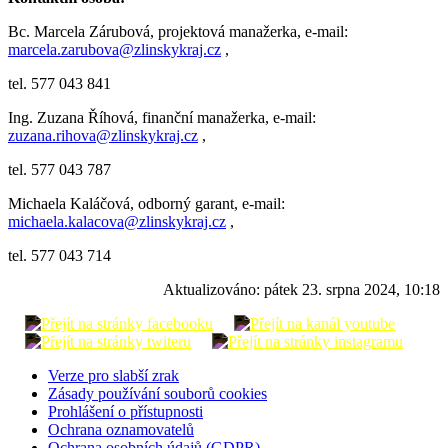
Bc. Marcela Zárubová, projektová manažerka, e-mail:
marcela.zarubova@zlinskykraj.cz
,
tel. 577 043 841
Ing. Zuzana Říhová, finanční manažerka, e-mail:
zuzana.rihova@zlinskykraj.cz
,
tel. 577 043 787
Michaela Kaláčová, odborný garant, e-mail:
michaela.kalacova@zlinskykraj.cz
,
tel. 577 043 714
Aktualizováno:
pátek 23. srpna 2024, 10:18
Verze pro slabší zrak
Zásady používání souborů cookies
Prohlášení o přístupnosti
Ochrana oznamovatelů
Ochrana osobních údajů (GDPR)