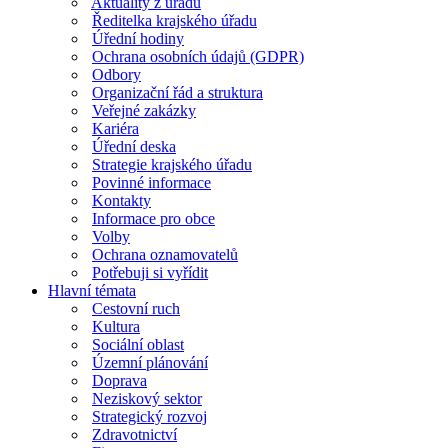
Aktuality z úřadu
Ředitelka krajského úřadu
Úřední hodiny
Ochrana osobních údajů (GDPR)
Odbory
Organizační řád a struktura
Veřejné zakázky
Kariéra
Úřední deska
Strategie krajského úřadu
Povinné informace
Kontakty
Informace pro obce
Volby
Ochrana oznamovatelů
Potřebuji si vyřídit
Hlavní témata
Cestovní ruch
Kultura
Sociální oblast
Územní plánování
Doprava
Neziskový sektor
Strategický rozvoj
Zdravotnictví