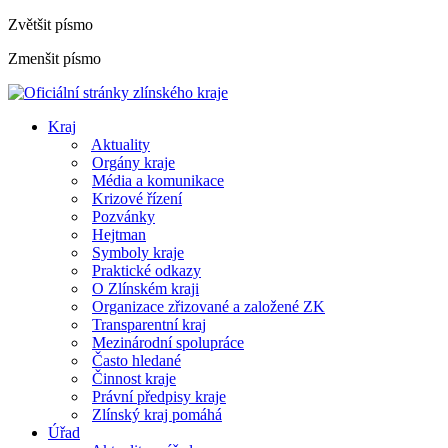
Zvětšit písmo
Zmenšit písmo
Kraj
Aktuality
Orgány kraje
Média a komunikace
Krizové řízení
Pozvánky
Hejtman
Symboly kraje
Praktické odkazy
O Zlínském kraji
Organizace zřizované a založené ZK
Transparentní kraj
Mezinárodní spolupráce
Často hledané
Činnost kraje
Právní předpisy kraje
Zlínský kraj pomáhá
Úřad