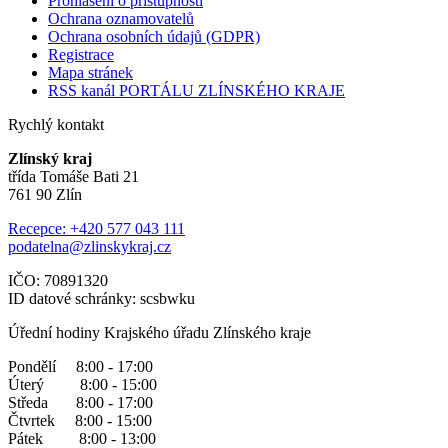
Prohlášení o přístupnosti
Ochrana oznamovatelů
Ochrana osobních údajů (GDPR)
Registrace
Mapa stránek
RSS kanál PORTÁLU ZLÍNSKÉHO KRAJE
Rychlý kontakt
Zlínský kraj
třída Tomáše Bati 21
761 90 Zlín
Recepce: +420 577 043 111
podatelna@zlinskykraj.cz
IČO: 70891320
ID datové schránky: scsbwku
Úřední hodiny Krajského úřadu Zlínského kraje
Pondělí 8:00 - 17:00
Úterý 8:00 - 15:00
Středa 8:00 - 17:00
Čtvrtek 8:00 - 15:00
Pátek 8:00 - 13:00