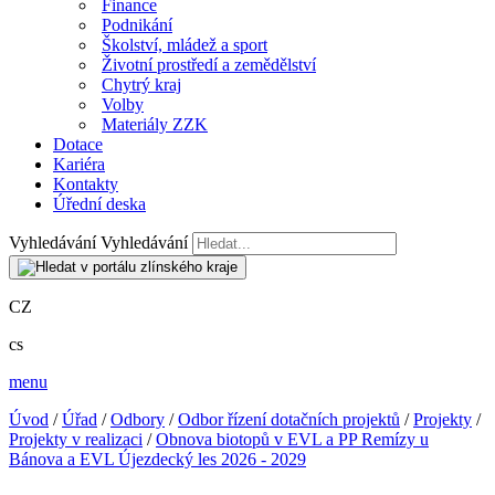
Finance
Podnikání
Školství, mládež a sport
Životní prostředí a zemědělství
Chytrý kraj
Volby
Materiály ZZK
Dotace
Kariéra
Kontakty
Úřední deska
Vyhledávání
Vyhledávání
CZ
cs
menu
Úvod
/
Úřad
/
Odbory
/
Odbor řízení dotačních projektů
/
Projekty
/
Projekty v realizaci
/
Obnova biotopů v EVL a PP Remízy u
Bánova a EVL Újezdecký les 2026 - 2029