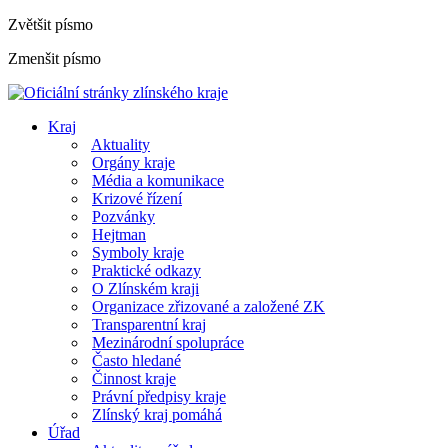
Zvětšit písmo
Zmenšit písmo
Kraj
Aktuality
Orgány kraje
Média a komunikace
Krizové řízení
Pozvánky
Hejtman
Symboly kraje
Praktické odkazy
O Zlínském kraji
Organizace zřizované a založené ZK
Transparentní kraj
Mezinárodní spolupráce
Často hledané
Činnost kraje
Právní předpisy kraje
Zlínský kraj pomáhá
Úřad