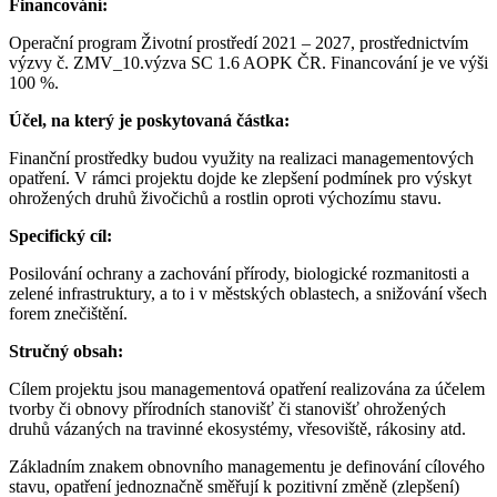
Financování:
Operační program Životní prostředí 2021 – 2027, prostřednictvím
výzvy č. ZMV_10.výzva SC 1.6 AOPK ČR. Financování je ve výši
100 %.
Účel, na který je poskytovaná částka:
Finanční prostředky budou využity na realizaci managementových
opatření. V rámci projektu dojde ke zlepšení podmínek pro výskyt
ohrožených druhů živočichů a rostlin oproti výchozímu stavu.
Specifický cíl:
Posilování ochrany a zachování přírody, biologické rozmanitosti a
zelené infrastruktury, a to i v městských oblastech, a snižování všech
forem znečištění.
Stručný obsah:
Cílem projektu jsou managementová opatření realizována za účelem
tvorby či obnovy přírodních stanovišť či stanovišť ohrožených
druhů vázaných na travinné ekosystémy, vřesoviště, rákosiny atd.
Základním znakem obnovního managementu je definování cílového
stavu, opatření jednoznačně směřují k pozitivní změně (zlepšení)