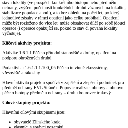
stavu lokality (ve prospěch konkrétního biotopu nebo předmětu
ochrany, zvýšení početnosti konkrétních druhů vázaných na lokalitu,
stabilizace populace apod.), a to bez ohledu na počet let, po který
jednotlivé zásahy v rámci opatření jako celku probíhají. Opatření
může být rozloženo do více let, může obsahovat dílčí po sobě jdoucí
operace (i operace opakující se, pokud to stav či povaha lokality
vyžaduje).
Klíčové aktivity projektu:
Aktivita: 1.6.1.1 Péče o přírodní stanoviště a druhy, opatření na
podporu ohrožených druhů
Podaktivita: 1.6.1.1.1.100_05 Péče o travinné ekosystémy,
vřesoviště a rákosiny
Hlavní aktivita projektu spočívá v zajištění a zlepšení podmínek pro
předmět ochrany EVL Stráně u Popovic realizací obnovy a obnovní
péče o biotopy předmětu ochrany – druhu bourovec trnkový.
Cílové skupiny projektu:
Hlavními cílovými skupinami jsou:
obyvatelé Zlínského kraje,
vlastníci a správci pozemků,