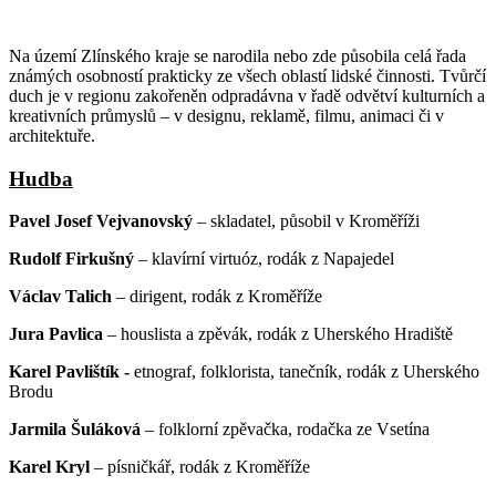
Na území Zlínského kraje se narodila nebo zde působila celá řada
známých osobností prakticky ze všech oblastí lidské činnosti. Tvůrčí
duch je v regionu zakořeněn odpradávna v řadě odvětví kulturních a
kreativních průmyslů – v designu, reklamě, filmu, animaci či v
architektuře.
Hudba
Pavel Josef Vejvanovský
– skladatel, působil v Kroměříži
Rudolf Firkušný
– klavírní virtuóz, rodák z Napajedel
Václav Talich
– dirigent, rodák z Kroměříže
Jura Pavlica
– houslista a zpěvák, rodák z Uherského Hradiště
Karel Pavlištík -
etnograf, folklorista, tanečník, rodák z Uherského
Brodu
Jarmila Šuláková
– folklorní zpěvačka, rodačka ze Vsetína
Karel Kryl
– písničkář, rodák z Kroměříže