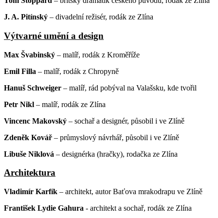
Tom Stoppard
– britský dramatik českého původu, rodák ze Zlína
J. A. Pitínský
– divadelní režisér, rodák ze Zlína
Výtvarné umění a design
Max Švabinský
– malíř, rodák z Kroměříže
Emil Filla
– malíř, rodák z Chropyně
Hanuš Schweiger
– malíř, rád pobýval na Valašsku, kde tvořil
Petr Nikl
– malíř, rodák ze Zlína
Vincenc Makovský
– sochař a designér, působil i ve Zlíně
Zdeněk Kovář
– průmyslový návrhář, působil i ve Zlíně
Libuše Niklová
– designérka (hračky), rodačka ze Zlína
Architektura
Vladimír Karfík
– architekt, autor Baťova mrakodrapu ve Zlíně
František Lydie Gahura
- architekt a sochař, rodák ze Zlína