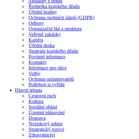
Aktuality z úřadu
Ředitelka krajského úřadu
Úřední hodiny
Ochrana osobních údajů (GDPR)
Odbory
Organizační řád a struktura
Veřejné zakázky
Kariéra
Úřední deska
Strategie krajského úřadu
Povinné informace
Kontakty
Informace pro obce
Volby
Ochrana oznamovatelů
Potřebuji si vyřídit
Hlavní témata
Cestovní ruch
Kultura
Sociální oblast
Územní plánování
Doprava
Neziskový sektor
Strategický rozvoj
Zdravotnictví