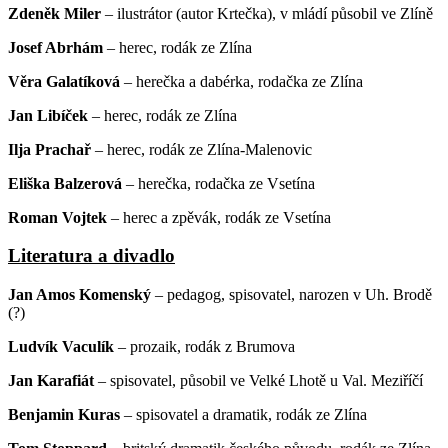
Zdeněk Miler
– ilustrátor (autor Krtečka), v mládí působil ve Zlíně
Josef Abrhám
– herec, rodák ze Zlína
Věra Galatíková
– herečka a dabérka, rodačka ze Zlína
Jan Libíček
– herec, rodák ze Zlína
Ilja Prachař
– herec, rodák ze Zlína-Malenovic
Eliška Balzerová
– herečka, rodačka ze Vsetína
Roman Vojtek
– herec a zpěvák, rodák ze Vsetína
Literatura a divadlo
Jan Amos Komenský
– pedagog, spisovatel, narozen v Uh. Brodě
(?)
Ludvík Vaculík
– prozaik, rodák z Brumova
Jan Karafiát
– spisovatel, působil ve Velké Lhotě u Val. Meziříčí
Benjamin Kuras
– spisovatel a dramatik, rodák ze Zlína