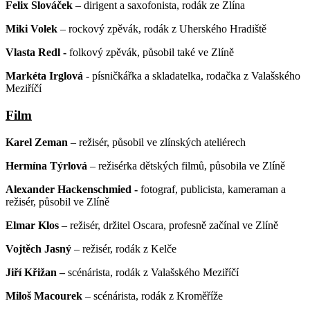
Felix Slováček
– dirigent a saxofonista, rodák ze Zlína
Miki Volek
– rockový zpěvák, rodák z Uherského Hradiště
Vlasta Redl -
folkový zpěvák, působil také ve Zlíně
Markéta Irglová
- písničkářka a skladatelka, rodačka z Valašského
Meziříčí
Film
Karel Zeman
– režisér, působil ve zlínských ateliérech
Hermína Týrlová
– režisérka dětských filmů, působila ve Zlíně
Alexander Hackenschmied -
fotograf, publicista, kameraman a
režisér, působil ve Zlíně
Elmar Klos
– režisér, držitel Oscara, profesně začínal ve Zlíně
Vojtěch Jasný
– režisér, rodák z Kelče
Jiří Křižan –
scénárista, rodák z Valašského Meziříčí
Miloš Macourek
– scénárista, rodák z Kroměříže