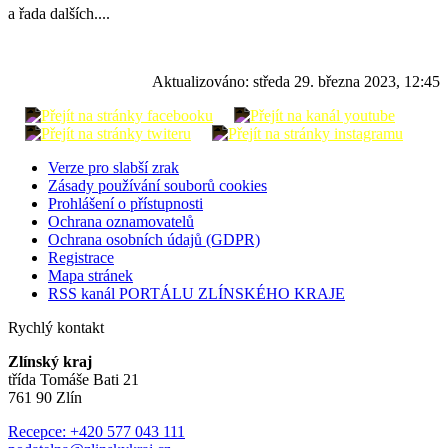
a řada dalších....
Aktualizováno:
středa 29. března 2023, 12:45
Verze pro slabší zrak
Zásady používání souborů cookies
Prohlášení o přístupnosti
Ochrana oznamovatelů
Ochrana osobních údajů (GDPR)
Registrace
Mapa stránek
RSS kanál PORTÁLU ZLÍNSKÉHO KRAJE
Rychlý kontakt
Zlínský kraj
třída Tomáše Bati 21
761 90 Zlín
Recepce: +420 577 043 111