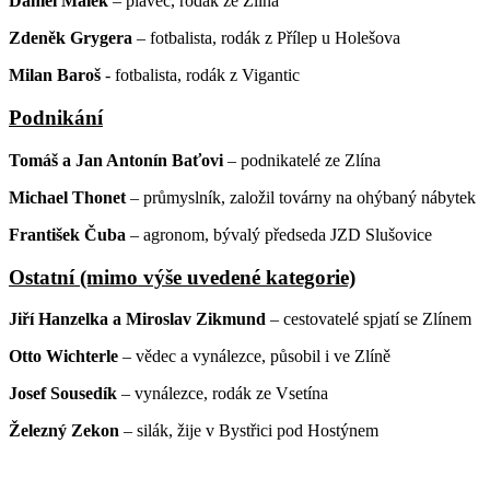
Daniel Málek
– plavec, rodák ze Zlína
Zdeněk Grygera
– fotbalista, rodák z Přílep u Holešova
Milan Baroš
- fotbalista, rodák z Vigantic
Podnikání
Tomáš a Jan Antonín Baťovi
– podnikatelé ze Zlína
Michael Thonet
– průmyslník, založil továrny na ohýbaný nábytek
František Čuba
– agronom, bývalý předseda JZD Slušovice
Ostatní (mimo výše uvedené kategorie)
Jiří Hanzelka a Miroslav Zikmund
– cestovatelé spjatí se Zlínem
Otto Wichterle
– vědec a vynálezce, působil i ve Zlíně
Josef Sousedík
– vynálezce, rodák ze Vsetína
Železný Zekon
– silák, žije v Bystřici pod Hostýnem