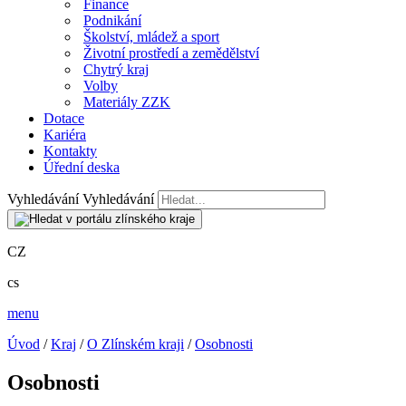
Finance
Podnikání
Školství, mládež a sport
Životní prostředí a zemědělství
Chytrý kraj
Volby
Materiály ZZK
Dotace
Kariéra
Kontakty
Úřední deska
Vyhledávání
Vyhledávání
CZ
cs
menu
Úvod
/
Kraj
/
O Zlínském kraji
/
Osobnosti
Osobnosti