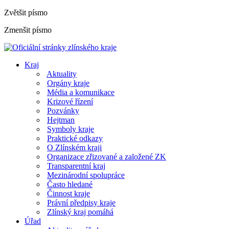
Zvětšit písmo
Zmenšit písmo
Kraj
Aktuality
Orgány kraje
Média a komunikace
Krizové řízení
Pozvánky
Hejtman
Symboly kraje
Praktické odkazy
O Zlínském kraji
Organizace zřizované a založené ZK
Transparentní kraj
Mezinárodní spolupráce
Často hledané
Činnost kraje
Právní předpisy kraje
Zlínský kraj pomáhá
Úřad