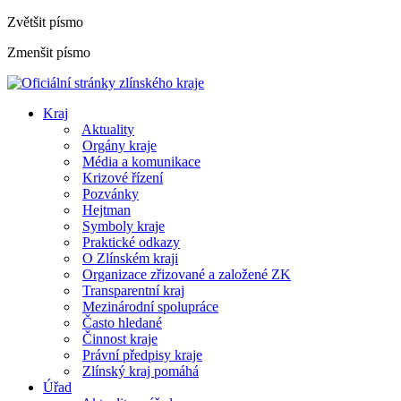
Zvětšit písmo
Zmenšit písmo
Kraj
Aktuality
Orgány kraje
Média a komunikace
Krizové řízení
Pozvánky
Hejtman
Symboly kraje
Praktické odkazy
O Zlínském kraji
Organizace zřizované a založené ZK
Transparentní kraj
Mezinárodní spolupráce
Často hledané
Činnost kraje
Právní předpisy kraje
Zlínský kraj pomáhá
Úřad