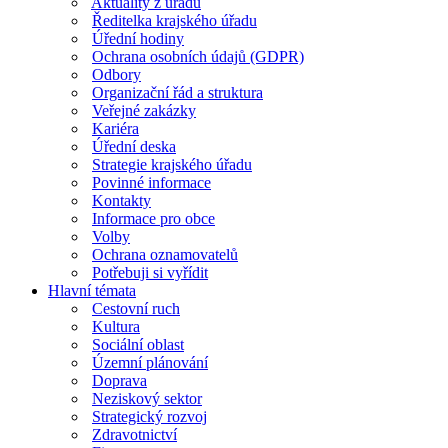
Aktuality z úřadu
Ředitelka krajského úřadu
Úřední hodiny
Ochrana osobních údajů (GDPR)
Odbory
Organizační řád a struktura
Veřejné zakázky
Kariéra
Úřední deska
Strategie krajského úřadu
Povinné informace
Kontakty
Informace pro obce
Volby
Ochrana oznamovatelů
Potřebuji si vyřídit
Hlavní témata
Cestovní ruch
Kultura
Sociální oblast
Územní plánování
Doprava
Neziskový sektor
Strategický rozvoj
Zdravotnictví