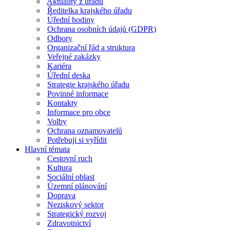
Aktuality z úřadu
Ředitelka krajského úřadu
Úřední hodiny
Ochrana osobních údajů (GDPR)
Odbory
Organizační řád a struktura
Veřejné zakázky
Kariéra
Úřední deska
Strategie krajského úřadu
Povinné informace
Kontakty
Informace pro obce
Volby
Ochrana oznamovatelů
Potřebuji si vyřídit
Hlavní témata
Cestovní ruch
Kultura
Sociální oblast
Územní plánování
Doprava
Neziskový sektor
Strategický rozvoj
Zdravotnictví