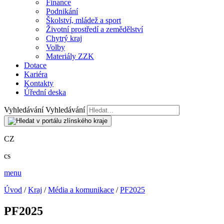
Finance
Podnikání
Školství, mládež a sport
Životní prostředí a zemědělství
Chytrý kraj
Volby
Materiály ZZK
Dotace
Kariéra
Kontakty
Úřední deska
Vyhledávání
Vyhledávání
CZ
cs
menu
Úvod
/
Kraj
/
Média a komunikace
/
PF2025
PF2025