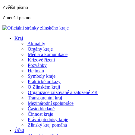
Zvětšit písmo
Zmenšit písmo
Kraj
Aktuality
Orgány kraje
Média a komunikace
Krizové řízení
Pozvánky
Hejtman
Symboly kraje
Praktické odkazy
O Zlínském kraji
Organizace zřizované a založené ZK
Transparentní kraj
Mezinárodní spolupráce
Často hledané
Činnost kraje
Právní předpisy kraje
Zlínský kraj pomáhá
Úřad