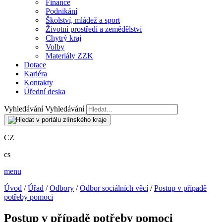
Finance
Podnikání
Školství, mládež a sport
Životní prostředí a zemědělství
Chytrý kraj
Volby
Materiály ZZK
Dotace
Kariéra
Kontakty
Úřední deska
Vyhledávání
Vyhledávání
CZ
cs
menu
Úvod
/
Úřad
/
Odbory
/
Odbor sociálních věcí
/
Postup v případě
potřeby pomoci
Postup v případě potřeby pomoci