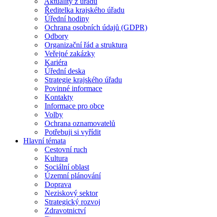
Aktuality z úřadu
Ředitelka krajského úřadu
Úřední hodiny
Ochrana osobních údajů (GDPR)
Odbory
Organizační řád a struktura
Veřejné zakázky
Kariéra
Úřední deska
Strategie krajského úřadu
Povinné informace
Kontakty
Informace pro obce
Volby
Ochrana oznamovatelů
Potřebuji si vyřídit
Hlavní témata
Cestovní ruch
Kultura
Sociální oblast
Územní plánování
Doprava
Neziskový sektor
Strategický rozvoj
Zdravotnictví