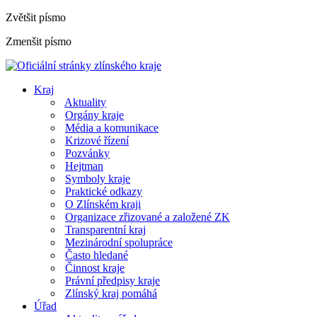
Zvětšit písmo
Zmenšit písmo
Kraj
Aktuality
Orgány kraje
Média a komunikace
Krizové řízení
Pozvánky
Hejtman
Symboly kraje
Praktické odkazy
O Zlínském kraji
Organizace zřizované a založené ZK
Transparentní kraj
Mezinárodní spolupráce
Často hledané
Činnost kraje
Právní předpisy kraje
Zlínský kraj pomáhá
Úřad