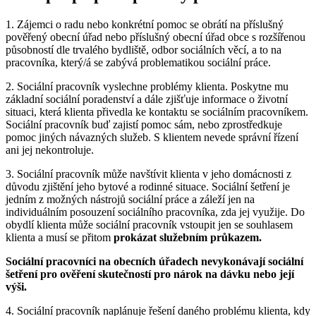
1. Zájemci o radu nebo konkrétní pomoc se obrátí na příslušný
pověřený obecní úřad nebo příslušný obecní úřad obce s rozšířenou
působností dle trvalého bydliště, odbor sociálních věcí, a to na
pracovníka, který/á se zabývá problematikou sociální práce.
2. Sociální pracovník vyslechne problémy klienta. Poskytne mu
základní sociální poradenství a dále zjišťuje informace o životní
situaci, která klienta přivedla ke kontaktu se sociálním pracovníkem.
Sociální pracovník buď zajistí pomoc sám, nebo zprostředkuje
pomoc jiných návazných služeb. S klientem nevede správní řízení
ani jej nekontroluje.
3. Sociální pracovník může navštívit klienta v jeho domácnosti z
důvodu zjištění jeho bytové a rodinné situace. Sociální šetření je
jedním z možných nástrojů sociální práce a záleží jen na
individuálním posouzení sociálního pracovníka, zda jej využije. Do
obydlí klienta může sociální pracovník vstoupit jen se souhlasem
klienta a musí se přitom
prokázat služebním průkazem.
Sociální pracovníci na obecních úřadech nevykonávají sociální
šetření pro ověření skutečností pro nárok na dávku nebo její
výši.
4. Sociální pracovník naplánuje řešení daného problému klienta, kdy