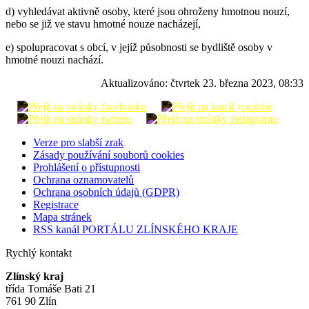
d) vyhledávat aktivně osoby, které jsou ohroženy hmotnou nouzí,
nebo se již ve stavu hmotné nouze nacházejí,
e) spolupracovat s obcí, v jejíž působnosti se bydliště osoby v
hmotné nouzi nachází.
Aktualizováno:
čtvrtek 23. března 2023, 08:33
Verze pro slabší zrak
Zásady používání souborů cookies
Prohlášení o přístupnosti
Ochrana oznamovatelů
Ochrana osobních údajů (GDPR)
Registrace
Mapa stránek
RSS kanál PORTÁLU ZLÍNSKÉHO KRAJE
Rychlý kontakt
Zlínský kraj
třída Tomáše Bati 21
761 90 Zlín