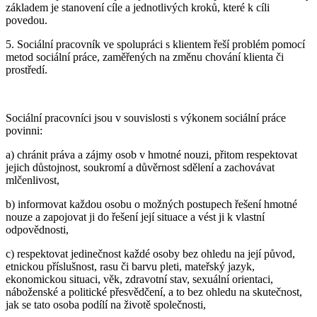
základem je stanovení cíle a jednotlivých kroků, které k cíli
povedou.
5. Sociální pracovník ve spolupráci s klientem řeší problém pomocí
metod sociální práce, zaměřených na změnu chování klienta či
prostředí.
Sociální pracovníci jsou v souvislosti s výkonem sociální práce
povinni:
a) chránit práva a zájmy osob v hmotné nouzi, přitom respektovat
jejich důstojnost, soukromí a důvěrnost sdělení a zachovávat
mlčenlivost,
b) informovat každou osobu o možných postupech řešení hmotné
nouze a zapojovat ji do řešení její situace a vést ji k vlastní
odpovědnosti,
c) respektovat jedinečnost každé osoby bez ohledu na její původ,
etnickou příslušnost, rasu či barvu pleti, mateřský jazyk,
ekonomickou situaci, věk, zdravotní stav, sexuální orientaci,
náboženské a politické přesvědčení, a to bez ohledu na skutečnost,
jak se tato osoba podílí na životě společnosti,