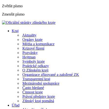
Zvětšit písmo
Zmenšit písmo
Kraj
Aktuality
Orgány kraje
Média a komunikace
Krizové řízení
Pozvánky
Hejtman
Symboly kraje
Praktické odkazy
O Zlínském kraji
Organizace zřizované a založené ZK
Transparentní kraj
Mezinárodní spolupráce
Často hledané
Činnost kraje
Právní předpisy kraje
Zlínský kraj pomáhá
Úřad