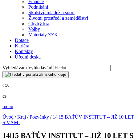
Finance
Podnikání
Školství, mládež a sport
Životní prostředí a zemědělství
Chytrý kraj
Volby
Materiály ZZK
Dotace
Kariéra
Kontakty
Úřední deska
Vyhledávání
Vyhledávání
CZ
cs
menu
Úvod
/
Kraj
/
Pozvánky
/
14|15 BAŤŮV INSTITUT – JIŽ 10 LET
S VÁMI
14|15 BAŤŮV INSTITUT – JIŽ 10 LET S