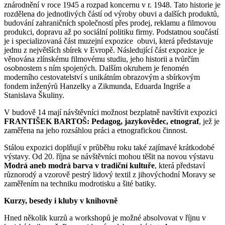
znárodnění v roce 1945 a rozpad koncernu v r. 1948. Tato historie je
rozdělena do jednotlivých částí od výroby obuvi a dalších produktů,
budování zahraničních společností přes prodej, reklamu a filmovou
produkci, dopravu až po sociální politiku firmy. Podstatnou součástí
je i specializovaná část muzejní expozice obuvi, která představuje
jednu z největších sbírek v Evropě. Následující část expozice je
věnována zlínskému filmovému studiu, jeho historii a tvůrčím
osobnostem s ním spojených. Dalším okruhem je fenomén
moderního cestovatelství s unikátním obrazovým a sbírkovým
fondem inženýrů Hanzelky a Zikmunda, Eduarda Ingriše a
Stanislava Škuliny.
V budově 14 mají návštěvníci možnost bezplatně navštívit expozici
FRANTIŠEK BARTOŠ: Pedagog, jazykovědec, etnograf
, jež je
zaměřena na jeho rozsáhlou práci a etnografickou činnost.
Stálou expozici doplňují v průběhu roku také zajímavé krátkodobé
výstavy. Od 20. října se návštěvníci mohou těšit na novou výstavu
Modrá aneb modrá barva v tradiční kultuře
, která představí
různorodý a vzorově pestrý lidový textil z jihovýchodní Moravy se
zaměřením na techniku modrotisku a šité batiky.
Kurzy, besedy i kluby v knihovně
Hned několik kurzů a workshopů je možné absolvovat v říjnu v