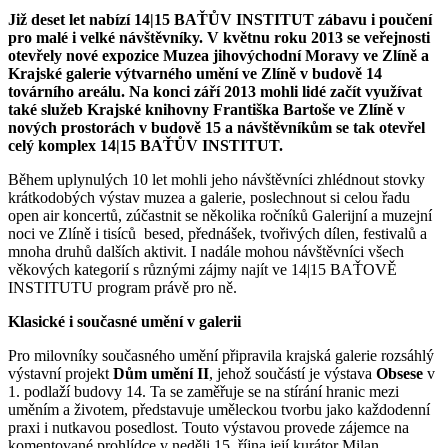
Již deset let nabízí 14|15 BAŤŮV INSTITUT zábavu i poučení
pro malé i velké návštěvníky. V květnu roku 2013 se veřejnosti
otevřely nové expozice Muzea jihovýchodní Moravy ve Zlíně a
Krajské galerie výtvarného umění ve Zlíně v budově 14
továrního areálu. Na konci září 2013 mohli lidé začít využívat
také služeb Krajské knihovny Františka Bartoše ve Zlíně v
nových prostorách v budově 15 a návštěvníkům se tak otevřel
celý komplex 14|15 BAŤŮV INSTITUT.
Během uplynulých 10 let mohli jeho návštěvníci zhlédnout stovky
krátkodobých výstav muzea a galerie, poslechnout si celou řadu
open air koncertů, zúčastnit se několika ročníků Galerijní a muzejní
noci ve Zlíně i tisíců besed, přednášek, tvořivých dílen, festivalů a
mnoha druhů dalších aktivit. I nadále mohou návštěvníci všech
věkových kategorií s různými zájmy najít ve 14|15 BAŤOVĚ
INSTITUTU program právě pro ně.
Klasické i současné umění v galerii
Pro milovníky současného umění připravila krajská galerie rozsáhlý
výstavní projekt
Dům umění II
, jehož součástí je výstava
Obsese
v
1. podlaží budovy 14. Ta se zaměřuje se na stírání hranic mezi
uměním a životem, představuje uměleckou tvorbu jako každodenní
praxi i nutkavou posedlost. Touto výstavou provede zájemce na
komentované prohlídce v neděli 15. října její kurátor Milan