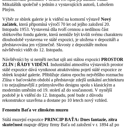
Mikuláštík společně s jedním z vystavujících autorů, Lubošem
Plným.
Výběr ze sbírek galerie je k vidění na komorní výstavě
Nový
začátek
, která připomíná výročí 70 let od jejího založení 20.
listopadu 1953. Vystavená díla tvoří cennou a nedílnou část
sbírkového fondu galerie, která nemůže být kvůli svému charakteru
dlouhodobě vystavena ve stálé expozici, je uložena v depozitáři a
představována jen výjimečně. Skvosty z depozitáře mohou
návštěvníci vidět do 12. listopadu.
Návštěvníci by si neměli nechat ujít ani stálou expozici
PROSTOR
ZLÍN | ŘÁDY VIDĚNÍ
. Industriální atmosféra výstavních prostor
stálé expozice dává vyniknout atraktivnímu pojetí stálé expozice ze
sbírek krajské galerie. Přibližuje zlatou epochu největšího rozmachu
Zlína v baťovském období a představuje zdejší unikátní architekturu
i to nejzajímavější z průmyslového designu spolu s klasickým a
moderním uměním od 19. století až do současnosti. V nynější
podobě je k vidění do 12. listopadu, poté bude z důvodu
rekonstrukce uzavřena a dostane po 10 letech nový vzhled.
Fenomén Baťa ve zlínském muzeu
Stálá muzejní expozice
PRINCIP BAŤA: Dnes fantazie, zítra
skutečnost
mapuje dějiny firmy Baťa od založení v r. 1894 až po