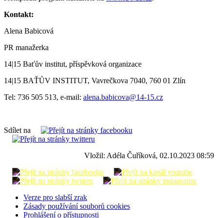
Kontakt:
Alena Babicová
PR manažerka
14|15 Baťův institut, příspěvková organizace
14|15 BAŤŮV INSTITUT, Vavrečkova 7040, 760 01 Zlín
Tel: 736 505 513, e-mail:
alena.babicova@14-15.cz
Sdílet na
Vložil: Adéla Čuříková, 02.10.2023 08:59
Verze pro slabší zrak
Zásady používání souborů cookies
Prohlášení o přístupnosti