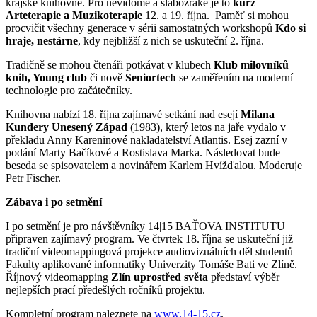
krajské knihovně. Pro nevidomé a slabozraké je to
kurz
Arteterapie a Muzikoterapie
12. a 19. října. Paměť si mohou
procvičit všechny generace v sérii samostatných workshopů
Kdo si
hraje, nestárne
, kdy nejbližší z nich se uskuteční 2. října.
Tradičně se mohou čtenáři potkávat v klubech
Klub milovníků
knih, Young club
či nově
Seniortech
se zaměřením na moderní
technologie pro začátečníky.
Knihovna nabízí 18. října zajímavé setkání nad esejí
Milana
Kundery Unesený Západ
(1983), který letos na jaře vydalo v
překladu Anny Kareninové nakladatelství Atlantis. Esej zazní v
podání Marty Bačíkové a Rostislava Marka. Následovat bude
beseda se spisovatelem a novinářem Karlem Hvížďalou. Moderuje
Petr Fischer.
Zábava i po setmění
I po setmění je pro návštěvníky 14|15 BAŤOVA INSTITUTU
připraven zajímavý program. Ve čtvrtek 18. října se uskuteční již
tradiční videomappingová projekce audiovizuálních děl studentů
Fakulty aplikované informatiky Univerzity Tomáše Bati ve Zlíně.
Říjnový videomapping
Zlín uprostřed světa
představí výběr
nejlepších prací předešlých ročníků projektu.
Kompletní program naleznete na
www.14-15.cz
.