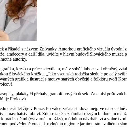
ek a říkadel s názvem Zpívánky. Autorkou grafického vizuálu úvodní zn
oláže, aradecory a další díla, uvidíte v hlavní budově Slováckého mu
samotné autorky.
ná grafika, kresba a práce s textilem, má v sobě hluboce zakořeněný vzta
kou Slováckého krúžku. „Jako vsetínská rodačka sleduje po celý svůj ži
vaných grafik a ilustrací s motivy starých obyčejů a folklóru tvoří Kor
rolcová.
asopisy, plakáty či přebaly gramofonových desek. Za emisi poštovních 
lňuje Frolcová.
dmdesát let žije v Praze. Po válce začala studovat nejprve na sociálně
ství a návrhářství obuvi. Zde se také seznámila se svým budoucím m
a k práci s dětmi (výtvarné kroužky), módnímu návrhářství a volné tvor
formou podvědomě vracet k rodnému regionu: jarnímu ránu zalitému sl