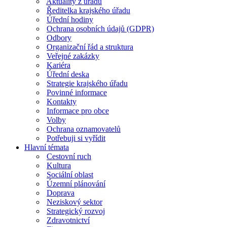
Aktuality z úřadu
Ředitelka krajského úřadu
Úřední hodiny
Ochrana osobních údajů (GDPR)
Odbory
Organizační řád a struktura
Veřejné zakázky
Kariéra
Úřední deska
Strategie krajského úřadu
Povinné informace
Kontakty
Informace pro obce
Volby
Ochrana oznamovatelů
Potřebuji si vyřídit
Hlavní témata
Cestovní ruch
Kultura
Sociální oblast
Územní plánování
Doprava
Neziskový sektor
Strategický rozvoj
Zdravotnictví