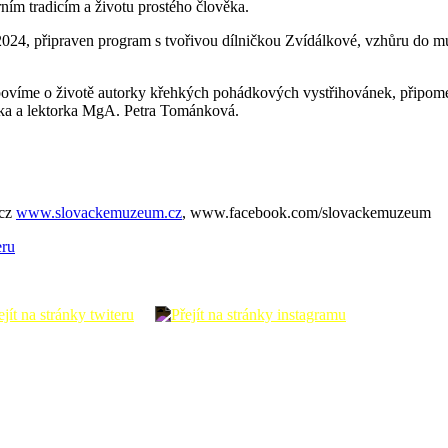
rním tradicím a životu prostého člověka.
 2024, připraven program s tvořivou dílničkou Zvídálkové, vzhůru do 
 povíme o životě autorky křehkých pohádkových vystřihovánek, připome
rka a lektorka MgA. Petra Tománková.
.cz
www.slovackemuzeum.cz
, www.facebook.com/slovackemuzeum