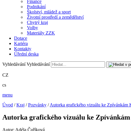
Finance
Podnikání
Školství, mládež a sport
Životní prostředí a zemědělství
Chytrý kraj
Volby
Materiály ZZK
Dotace
Kariéra
Kontakty
Úřední deska
Vyhledávání
Vyhledávání
CZ
cs
menu
Úvod
/
Kraj
/
Pozvánky
/
Autorka grafického vizuálu ke Zpívánkám 
Autorka grafického vizuálu ke Zpívánkám
Autor: Adéla Čuříková