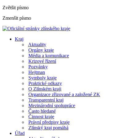
Zvětšit písmo
Zmenšit písmo
Kraj
Aktuality
Orgány kraje
Média a komunikace
Krizové řízení
Pozvánky
Hejtman
Symboly kraje
Praktické odkazy
O Zlínském kraji
Organizace zřizované a založené ZK
Transparentní kraj
Mezinárodní spolupráce
Často hledané
Činnost kraje
Právní předpisy kraje
Zlínský kraj pomáhá
Úřad