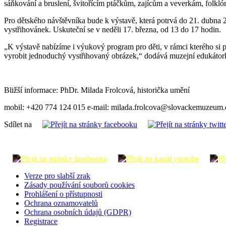
sáňkování a bruslení, švitořícím ptáčkům, zajícům a veverkám, folkló
Pro dětského návštěvníka bude k výstavě, která potrvá do 21. dubna
vystřihovánek. Uskuteční se v neděli 17. března, od 13 do 17 hodin.
„K výstavě nabízíme i výukový program pro děti, v rámci kterého si
vyrobit jednoduchý vystřihovaný obrázek,“ dodává muzejní edukáto
Bližší informace: PhDr. Milada Frolcová, historička umění
mobil: +420 774 124 015 e-mail: milada.frolcova@slovackemuzeum
Sdílet na
Verze pro slabší zrak
Zásady používání souborů cookies
Prohlášení o přístupnosti
Ochrana oznamovatelů
Ochrana osobních údajů (GDPR)
Registrace