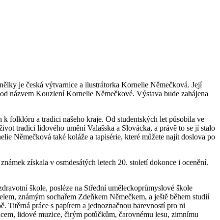
ělky je česká výtvarnice a ilustrátorka Kornelie Němečková. Její
zea pod názvem Kouzlení Kornelie Němečkové. Výstava bude zahájena
h k folklóru a tradici našeho kraje. Od studentských let působila ve
vot tradici lidového umění Valašska a Slovácka, a právě to se jí stalo
nelie Němečková také koláže a tapisérie, které můžete najít doslova po
známek získala v osmdesátých letech 20. století dokonce i ocenění.
 zdravotní škole, posléze na Střední uměleckoprůmyslové škole
anželem, známým sochařem Zdeňkem Němečkem, a ještě během studií
bě. Titěrná práce s papírem a jednoznačnou barevností pro ni
uncem, lidové muzice, čirým potůčkům, čarovnému lesu, zimnímu