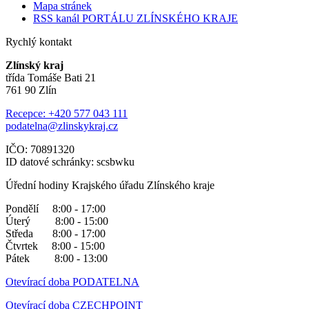
Mapa stránek
RSS kanál PORTÁLU ZLÍNSKÉHO KRAJE
Rychlý kontakt
Zlínský kraj
třída Tomáše Bati 21
761 90 Zlín
Recepce: +420 577 043 111
podatelna@zlinskykraj.cz
IČO: 70891320
ID datové schránky: scsbwku
Úřední hodiny Krajského úřadu Zlínského kraje
Pondělí 8:00 - 17:00
Úterý 8:00 - 15:00
Středa 8:00 - 17:00
Čtvrtek 8:00 - 15:00
Pátek 8:00 - 13:00
Otevírací doba PODATELNA
Otevírací doba CZECHPOINT