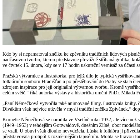
Kdo by si nepamatoval znělku ke zpěvníku tradičních lidových písnič
nadčasovou tvorbu, kterou představuje převážně stříhaná grafika, k
ve čtvrtek 15. února, kdy se v 17 hodin uskuteční vernisáž za účasti 
Pražská výtvarnice a ilustrátorka, pro jejíž dílo je typická vystřihova
folklórním souboru Hradišťan a po přestěhování do Prahy se stala člen
zdrojem inspirace pro její originální výtvarnou tvorbu. Kromě vystřiho
celém světě,“ říká autorka výstavy a historička umění PhDr. Milada F
„Paní Němečková vytvořila také animované filmy, ilustrovala knihy, č
Divákům však nejvíce utkvěla v mysli tradiční znělka Zpívánek,“ dop
Kornelie Němečková se narodila ve Vsetíně roku 1932, ale více než se
(1949–1953) v tehdejším Gottwaldově, dnešním Zlíně, obor modelář
se vzali. U obuvi však dlouho nevydržela. Láska k folklóru ji přivedl
představovala protipól k rozměrnějším tapisériím. Mohla se hravou 