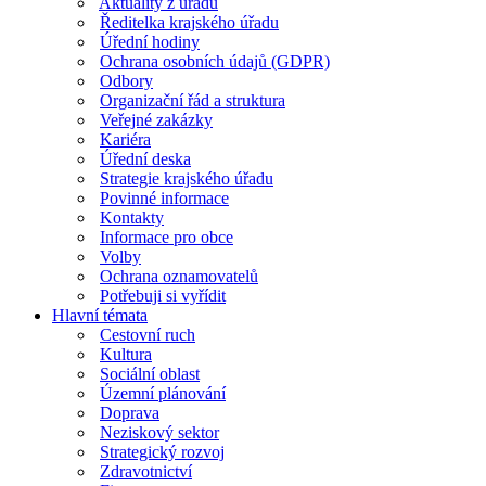
Aktuality z úřadu
Ředitelka krajského úřadu
Úřední hodiny
Ochrana osobních údajů (GDPR)
Odbory
Organizační řád a struktura
Veřejné zakázky
Kariéra
Úřední deska
Strategie krajského úřadu
Povinné informace
Kontakty
Informace pro obce
Volby
Ochrana oznamovatelů
Potřebuji si vyřídit
Hlavní témata
Cestovní ruch
Kultura
Sociální oblast
Územní plánování
Doprava
Neziskový sektor
Strategický rozvoj
Zdravotnictví