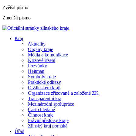
Zvětšit písmo
Zmenšit písmo
Kraj
Aktuality
Orgány kraje
Média a komunikace
Krizové řízení
Pozvánky
Hejtman
Symboly kraje
Praktické odkazy
O Zlínském kraji
Organizace zřizované a založené ZK
Transparentní kraj
Mezinárodní spolupráce
Často hledané
Činnost kraje
Právní předpisy kraje
Zlínský kraj pomáhá
Úřad