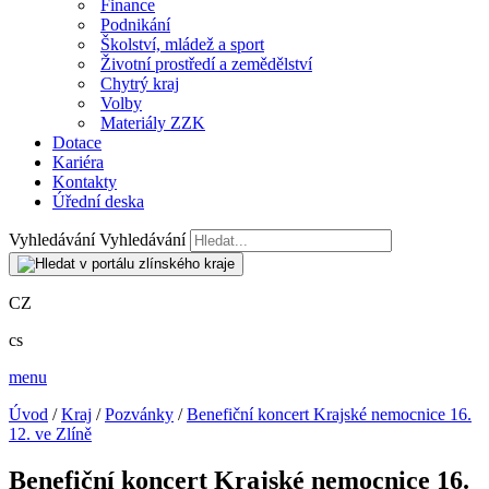
Finance
Podnikání
Školství, mládež a sport
Životní prostředí a zemědělství
Chytrý kraj
Volby
Materiály ZZK
Dotace
Kariéra
Kontakty
Úřední deska
Vyhledávání
Vyhledávání
CZ
cs
menu
Úvod
/
Kraj
/
Pozvánky
/
Benefiční koncert Krajské nemocnice 16.
12. ve Zlíně
Benefiční koncert Krajské nemocnice 16.