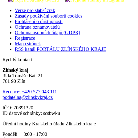
Verze pro slabší zrak
Zásady používání souborů cookies
Prohlášení o přístupnosti
Ochrana oznamovatelů
Ochrana osobních údajů (GDPR)
Registrace
Mapa stránek
RSS kanál PORTÁLU ZLÍNSKÉHO KRAJE
Rychlý kontakt
Zlínský kraj
třída Tomáše Bati 21
761 90 Zlín
Recepce: +420 577 043 111
podatelna@zlinskykraj.cz
IČO: 70891320
ID datové schránky: scsbwku
Úřední hodiny Krajského úřadu Zlínského kraje
Pondělí 8:00 - 17:00