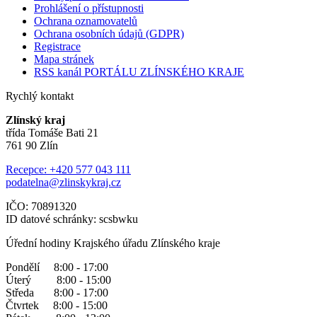
Prohlášení o přístupnosti
Ochrana oznamovatelů
Ochrana osobních údajů (GDPR)
Registrace
Mapa stránek
RSS kanál PORTÁLU ZLÍNSKÉHO KRAJE
Rychlý kontakt
Zlínský kraj
třída Tomáše Bati 21
761 90 Zlín
Recepce: +420 577 043 111
podatelna@zlinskykraj.cz
IČO: 70891320
ID datové schránky: scsbwku
Úřední hodiny Krajského úřadu Zlínského kraje
Pondělí 8:00 - 17:00
Úterý 8:00 - 15:00
Středa 8:00 - 17:00
Čtvrtek 8:00 - 15:00