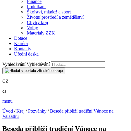
Finance
Podnikání
Školství, mládež a sport
Životní prostředí a zemědělství
Chytrý kraj
Volby
Materiály ZZK
Dotace
Kariéra
Kontakty
Úřední deska
Vyhledávání
Vyhledávání
CZ
cs
menu
Úvod
/
Kraj
/
Pozvánky
/
Beseda přiblíží tradiční Vánoce na
Valašsku
Beseda přiblíží tradiční Vánoce na