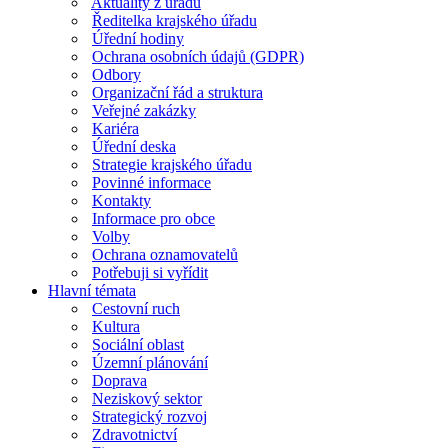
Aktuality z úřadu
Ředitelka krajského úřadu
Úřední hodiny
Ochrana osobních údajů (GDPR)
Odbory
Organizační řád a struktura
Veřejné zakázky
Kariéra
Úřední deska
Strategie krajského úřadu
Povinné informace
Kontakty
Informace pro obce
Volby
Ochrana oznamovatelů
Potřebuji si vyřídit
Hlavní témata
Cestovní ruch
Kultura
Sociální oblast
Územní plánování
Doprava
Neziskový sektor
Strategický rozvoj
Zdravotnictví