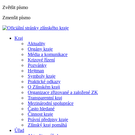
Zvětšit písmo
Zmenšit písmo
Kraj
Aktuality
Orgány kraje
Média a komunikace
Krizové řízení
Pozvánky
Hejtman
Symboly kraje
Praktické odkazy
O Zlínském kraji
Organizace zřizované a založené ZK
Transparentní kraj
Mezinárodní spolupráce
Často hledané
Činnost kraje
Právní předpisy kraje
Zlínský kraj pomáhá
Úřad