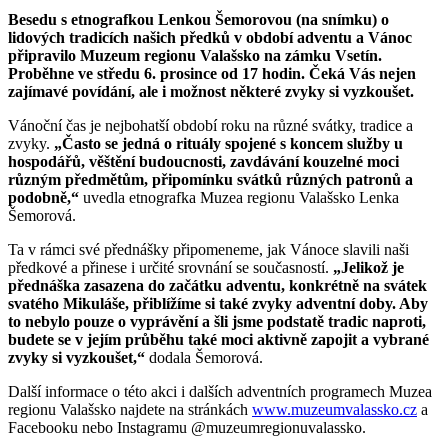
Besedu s etnografkou Lenkou Šemorovou (na snímku) o
lidových tradicích našich předků v období adventu a Vánoc
připravilo Muzeum regionu Valašsko na zámku Vsetín.
Proběhne ve středu 6. prosince od 17 hodin. Čeká Vás nejen
zajímavé povídání, ale i možnost některé zvyky si vyzkoušet.
Vánoční čas je nejbohatší období roku na různé svátky, tradice a
zvyky.
„Často se jedná o rituály spojené s koncem služby u
hospodářů, věštění budoucnosti, zavdávání kouzelné moci
různým předmětům, připomínku svátků různých patronů a
podobně,“
uvedla etnografka Muzea regionu Valašsko Lenka
Šemorová.
Ta v rámci své přednášky připomeneme, jak Vánoce slavili naši
předkové a přinese i určité srovnání se současností.
„Jelikož je
přednáška zasazena do začátku adventu, konkrétně na svátek
svatého Mikuláše, přiblížíme si také zvyky adventní doby. Aby
to nebylo pouze o vyprávění a šli jsme podstatě tradic naproti,
budete se v jejím průběhu také moci aktivně zapojit a vybrané
zvyky si vyzkoušet,“
dodala Šemorová.
Další informace o této akci i dalších adventních programech Muzea
regionu Valašsko najdete na stránkách
www.muzeumvalassko.cz
a
Facebooku nebo Instagramu @muzeumregionuvalassko.