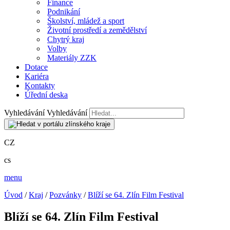
Finance
Podnikání
Školství, mládež a sport
Životní prostředí a zemědělství
Chytrý kraj
Volby
Materiály ZZK
Dotace
Kariéra
Kontakty
Úřední deska
Vyhledávání
Vyhledávání
CZ
cs
menu
Úvod
/
Kraj
/
Pozvánky
/
Blíží se 64. Zlín Film Festival
Blíží se 64. Zlín Film Festival