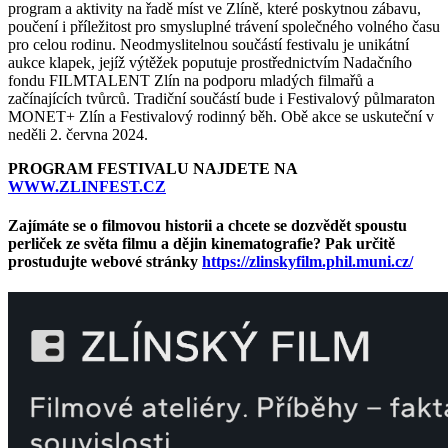
program a aktivity na řadě míst ve Zlíně, které poskytnou zábavu,
poučení i příležitost pro smysluplné trávení společného volného času
pro celou rodinu. Neodmyslitelnou součástí festivalu je unikátní
aukce klapek, jejíž výtěžek poputuje prostřednictvím Nadačního
fondu FILMTALENT Zlín na podporu mladých filmařů a
začínajících tvůrců. Tradiční součástí bude i Festivalový půlmaraton
MONET+ Zlín a Festivalový rodinný běh. Obě akce se uskuteční v
neděli 2. června 2024.
PROGRAM FESTIVALU NAJDETE NA
WWW.ZLINFEST.CZ
Zajímáte se o filmovou historii a chcete se dozvědět spoustu
perliček ze světa filmu a dějin kinematografie? Pak určitě
prostudujte webové stránky
https://zlinskyfilm.phil.muni.cz/