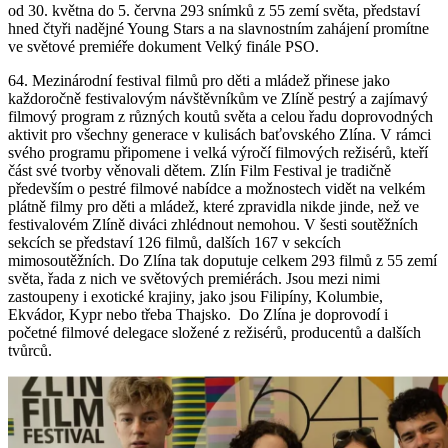
od 30. května do 5. června 293 snímků z 55 zemí světa, představí
hned čtyři nadějné Young Stars a na slavnostním zahájení promítne
ve světové premiéře dokument Velký finále PSO.
64. Mezinárodní festival filmů pro děti a mládež přinese jako
každoročně festivalovým návštěvníkům ve Zlíně pestrý a zajímavý
filmový program z různých koutů světa a celou řadu doprovodných
aktivit pro všechny generace v kulisách baťovského Zlína. V rámci
svého programu připomene i velká výročí filmových režisérů, kteří
část své tvorby věnovali dětem. Zlín Film Festival je tradičně
především o pestré filmové nabídce a možnostech vidět na velkém
plátně filmy pro děti a mládež, které zpravidla nikde jinde, než ve
festivalovém Zlíně diváci zhlédnout nemohou. V šesti soutěžních
sekcích se představí 126 filmů, dalších 167 v sekcích
mimosoutěžních. Do Zlína tak doputuje celkem 293 filmů z 55 zemí
světa, řada z nich ve světových premiérách. Jsou mezi nimi
zastoupeny i exotické krajiny, jako jsou Filipíny, Kolumbie,
Ekvádor, Kypr nebo třeba Thajsko. Do Zlína je doprovodí i
početné filmové delegace složené z režisérů, producentů a dalších
tvůrců.