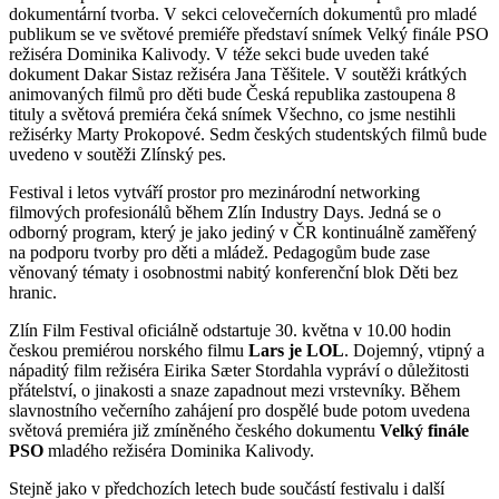
dokumentární tvorba. V sekci celovečerních dokumentů pro mladé
publikum se ve světové premiéře představí snímek Velký finále PSO
režiséra Dominika Kalivody. V téže sekci bude uveden také
dokument Dakar Sistaz režiséra Jana Těšitele. V soutěži krátkých
animovaných filmů pro děti bude Česká republika zastoupena 8
tituly a světová premiéra čeká snímek Všechno, co jsme nestihli
režisérky Marty Prokopové. Sedm českých studentských filmů bude
uvedeno v soutěži Zlínský pes.
Festival i letos vytváří prostor pro mezinárodní networking
filmových profesionálů během Zlín Industry Days. Jedná se o
odborný program, který je jako jediný v ČR kontinuálně zaměřený
na podporu tvorby pro děti a mládež. Pedagogům bude zase
věnovaný tématy i osobnostmi nabitý konferenční blok Děti bez
hranic.
Zlín Film Festival oficiálně odstartuje 30. května v 10.00 hodin
českou premiérou norského filmu
Lars je LOL
. Dojemný, vtipný a
nápaditý film režiséra Eirika Sæter Stordahla vypráví o důležitosti
přátelství, o jinakosti a snaze zapadnout mezi vrstevníky. Během
slavnostního večerního zahájení pro dospělé bude potom uvedena
světová premiéra již zmíněného českého dokumentu
Velký finále
PSO
mladého režiséra Dominika Kalivody.
Stejně jako v předchozích letech bude součástí festivalu i další