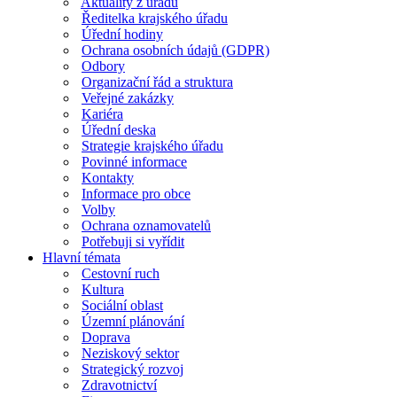
Aktuality z úřadu
Ředitelka krajského úřadu
Úřední hodiny
Ochrana osobních údajů (GDPR)
Odbory
Organizační řád a struktura
Veřejné zakázky
Kariéra
Úřední deska
Strategie krajského úřadu
Povinné informace
Kontakty
Informace pro obce
Volby
Ochrana oznamovatelů
Potřebuji si vyřídit
Hlavní témata
Cestovní ruch
Kultura
Sociální oblast
Územní plánování
Doprava
Neziskový sektor
Strategický rozvoj
Zdravotnictví