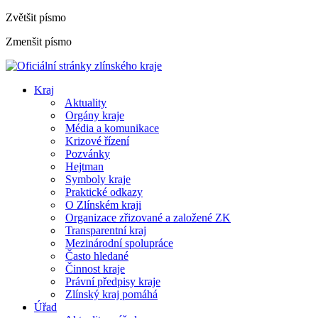
Zvětšit písmo
Zmenšit písmo
Kraj
Aktuality
Orgány kraje
Média a komunikace
Krizové řízení
Pozvánky
Hejtman
Symboly kraje
Praktické odkazy
O Zlínském kraji
Organizace zřizované a založené ZK
Transparentní kraj
Mezinárodní spolupráce
Často hledané
Činnost kraje
Právní předpisy kraje
Zlínský kraj pomáhá
Úřad