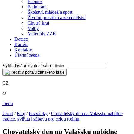
Finance
Podnikání
Školství, mládež a sport
Životní prostředí a zemědělství
Chytrý kraj
Volby
Materiály ZZK
Dotace
Kariéra
Kontakty
Úřední deska
Vyhledávání
Vyhledávání
CZ
cs
menu
Úvod
/
Kraj
/
Pozvánky
/
Chovatelský den na Valašsku nabídne
tradice, zvířata i zábavu pro celou rodinu
Chovatelský den na Valašsku nabídne