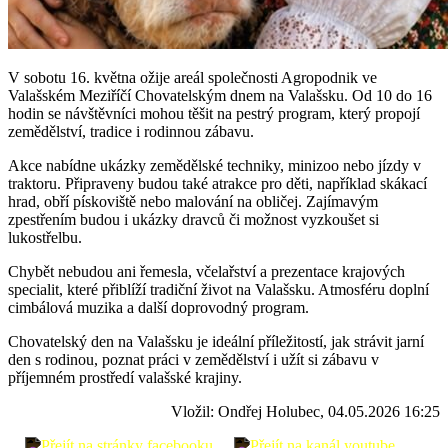
V sobotu 16. května ožije areál společnosti Agropodnik ve
Valašském Meziříčí Chovatelským dnem na Valašsku. Od 10 do 16
hodin se návštěvníci mohou těšit na pestrý program, který propojí
zemědělství, tradice i rodinnou zábavu.
Akce nabídne ukázky zemědělské techniky, minizoo nebo jízdy v
traktoru. Připraveny budou také atrakce pro děti, například skákací
hrad, obří pískoviště nebo malování na obličej. Zajímavým
zpestřením budou i ukázky dravců či možnost vyzkoušet si
lukostřelbu.
Chybět nebudou ani řemesla, včelařství a prezentace krajových
specialit, které přiblíží tradiční život na Valašsku. Atmosféru doplní
cimbálová muzika a další doprovodný program.
Chovatelský den na Valašsku je ideální příležitostí, jak strávit jarní
den s rodinou, poznat práci v zemědělství i užít si zábavu v
příjemném prostředí valašské krajiny.
Vložil: Ondřej Holubec, 04.05.2026 16:25