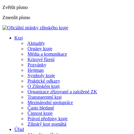
Zvětšit písmo
Zmenšit písmo
Kraj
Aktuality
Orgány kraje
Média a komunikace
Krizové řízení
Pozvánky
Hejtman
Symboly kraje
Praktické odkazy
O Zlínském kraji
Organizace zřizované a založené ZK
Transparentní kraj
Mezinárodní spolupráce
Často hledané
Činnost kraje
Právní předpisy kraje
Zlínský kraj pomáhá
Úřad