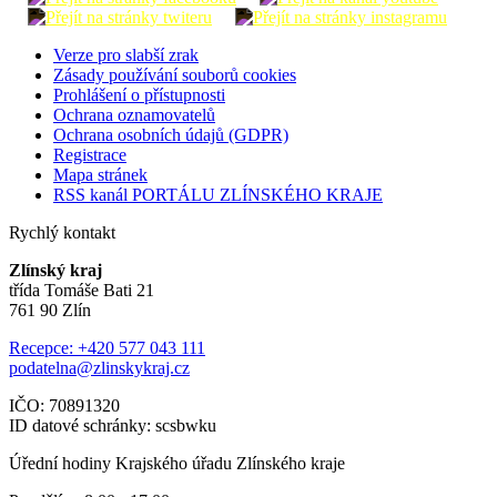
Verze pro slabší zrak
Zásady používání souborů cookies
Prohlášení o přístupnosti
Ochrana oznamovatelů
Ochrana osobních údajů (GDPR)
Registrace
Mapa stránek
RSS kanál PORTÁLU ZLÍNSKÉHO KRAJE
Rychlý kontakt
Zlínský kraj
třída Tomáše Bati 21
761 90 Zlín
Recepce: +420 577 043 111
podatelna@zlinskykraj.cz
IČO: 70891320
ID datové schránky: scsbwku
Úřední hodiny Krajského úřadu Zlínského kraje