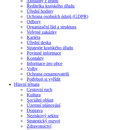
Aktuality z úřadu
Ředitelka krajského úřadu
Úřední hodiny
Ochrana osobních údajů (GDPR)
Odbory
Organizační řád a struktura
Veřejné zakázky
Kariéra
Úřední deska
Strategie krajského úřadu
Povinné informace
Kontakty
Informace pro obce
Volby
Ochrana oznamovatelů
Potřebuji si vyřídit
Hlavní témata
Cestovní ruch
Kultura
Sociální oblast
Územní plánování
Doprava
Neziskový sektor
Strategický rozvoj
Zdravotnictví