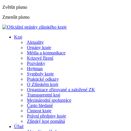
Zvětšit písmo
Zmenšit písmo
Kraj
Aktuality
Orgány kraje
Média a komunikace
Krizové řízení
Pozvánky
Hejtman
Symboly kraje
Praktické odkazy
O Zlínském kraji
Organizace zřizované a založené ZK
Transparentní kraj
Mezinárodní spolupráce
Často hledané
Činnost kraje
Právní předpisy kraje
Zlínský kraj pomáhá
Úřad