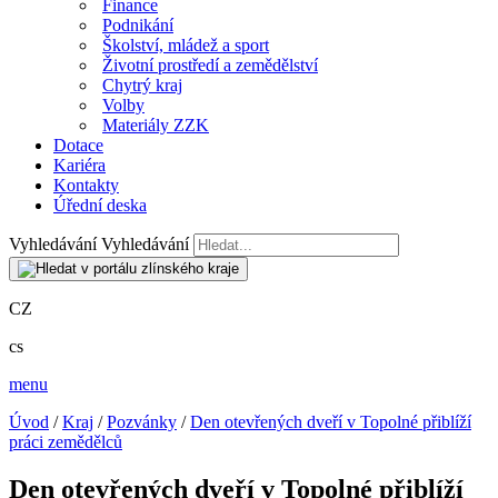
Finance
Podnikání
Školství, mládež a sport
Životní prostředí a zemědělství
Chytrý kraj
Volby
Materiály ZZK
Dotace
Kariéra
Kontakty
Úřední deska
Vyhledávání
Vyhledávání
CZ
cs
menu
Úvod
/
Kraj
/
Pozvánky
/
Den otevřených dveří v Topolné přiblíží
práci zemědělců
Den otevřených dveří v Topolné přiblíží