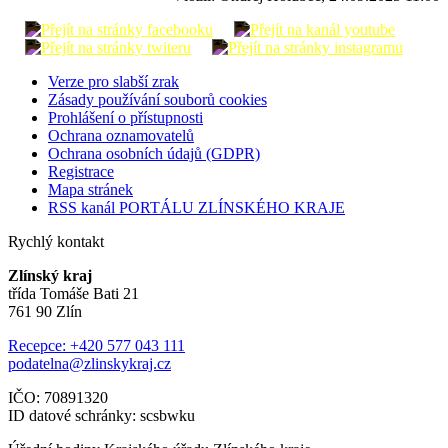
Verze pro slabší zrak
Zásady používání souborů cookies
Prohlášení o přístupnosti
Ochrana oznamovatelů
Ochrana osobních údajů (GDPR)
Registrace
Mapa stránek
RSS kanál PORTÁLU ZLÍNSKÉHO KRAJE
Rychlý kontakt
Zlínský kraj
třída Tomáše Bati 21
761 90 Zlín
Recepce: +420 577 043 111
podatelna@zlinskykraj.cz
IČO: 70891320
ID datové schránky: scsbwku