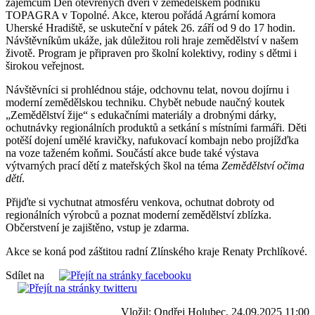
zájemcům Den otevřených dveří v zemědělském podniku
TOPAGRA v Topolné. Akce, kterou pořádá Agrární komora
Uherské Hradiště, se uskuteční v pátek 26. září od 9 do 17 hodin.
Návštěvníkům ukáže, jak důležitou roli hraje zemědělství v našem
životě. Program je připraven pro školní kolektivy, rodiny s dětmi i
širokou veřejnost.
Návštěvníci si prohlédnou stáje, odchovnu telat, novou dojírnu i
moderní zemědělskou techniku. Chybět nebude naučný koutek
„Zemědělství žije“ s edukačními materiály a drobnými dárky,
ochutnávky regionálních produktů a setkání s místními farmáři. Děti
potěší dojení umělé kravičky, nafukovací kombajn nebo projížďka
na voze taženém koňmi. Součástí akce bude také výstava
výtvarných prací dětí z mateřských škol na téma
Zemědělství očima
dětí
.
Přijďte si vychutnat atmosféru venkova, ochutnat dobroty od
regionálních výrobců a poznat moderní zemědělství zblízka.
Občerstvení je zajištěno, vstup je zdarma.
Akce se koná pod záštitou radní Zlínského kraje Renaty Prchlíkové.
Sdílet na
Vložil: Ondřej Holubec, 24.09.2025 11:00