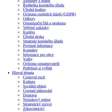
Aktuality z úřadu
Ředitelka krajského úřadu
Úřední hodiny
Ochrana osobních údajů (GDPR)
Odbory
Organizační řád a struktura
Veřejné zakázky
Kariéra
Úřední deska
Strategie krajského úřadu
Povinné informace
Kontakty
Informace pro obce
Volby
Ochrana oznamovatelů
Potřebuji si vyřídit
Hlavní témata
Cestovní ruch
Kultura
Sociální oblast
Územní plánování
Doprava
Neziskový sektor
Strategický rozvoj
Zdravotnictví