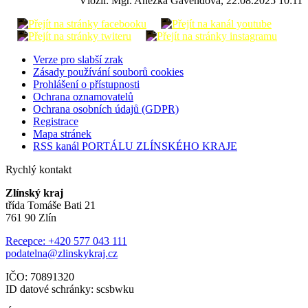
Vložil: Mgr. Anežka Gavendová, 22.08.2025 10:11
Verze pro slabší zrak
Zásady používání souborů cookies
Prohlášení o přístupnosti
Ochrana oznamovatelů
Ochrana osobních údajů (GDPR)
Registrace
Mapa stránek
RSS kanál PORTÁLU ZLÍNSKÉHO KRAJE
Rychlý kontakt
Zlínský kraj
třída Tomáše Bati 21
761 90 Zlín
Recepce: +420 577 043 111
podatelna@zlinskykraj.cz
IČO: 70891320
ID datové schránky: scsbwku