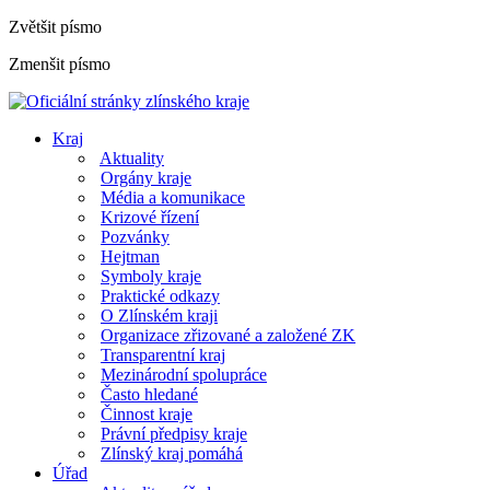
Zvětšit písmo
Zmenšit písmo
Kraj
Aktuality
Orgány kraje
Média a komunikace
Krizové řízení
Pozvánky
Hejtman
Symboly kraje
Praktické odkazy
O Zlínském kraji
Organizace zřizované a založené ZK
Transparentní kraj
Mezinárodní spolupráce
Často hledané
Činnost kraje
Právní předpisy kraje
Zlínský kraj pomáhá
Úřad