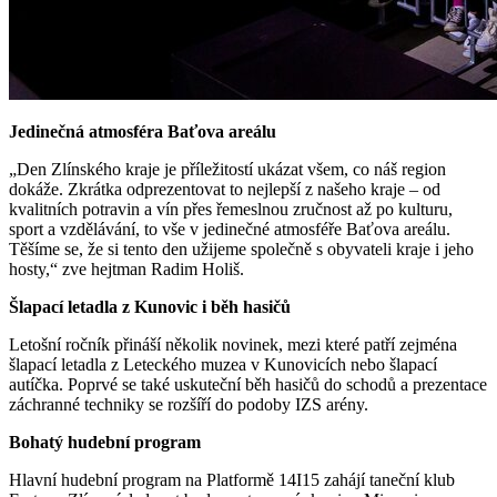
Jedinečná atmosféra Baťova areálu
„Den Zlínského kraje je příležitostí ukázat všem, co náš region
dokáže. Zkrátka odprezentovat to nejlepší z našeho kraje – od
kvalitních potravin a vín přes řemeslnou zručnost až po kulturu,
sport a vzdělávání, to vše v jedinečné atmosféře Baťova areálu.
Těšíme se, že si tento den užijeme společně s obyvateli kraje i jeho
hosty,“ zve hejtman Radim Holiš.
Šlapací letadla z Kunovic i běh hasičů
Letošní ročník přináší několik novinek, mezi které patří zejména
šlapací letadla z Leteckého muzea v Kunovicích nebo šlapací
autíčka. Poprvé se také uskuteční běh hasičů do schodů a prezentace
záchranné techniky se rozšíří do podoby IZS arény.
Bohatý hudební program
Hlavní hudební program na Platformě 14I15 zahájí taneční klub