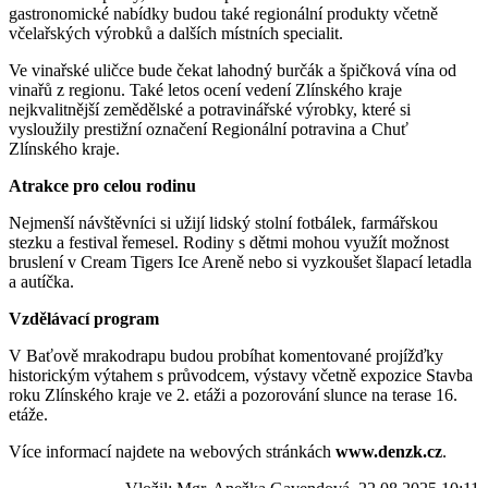
gastronomické nabídky budou také regionální produkty včetně
včelařských výrobků a dalších místních specialit.
Ve vinařské uličce bude čekat lahodný burčák a špičková vína od
vinařů z regionu. Také letos ocení vedení Zlínského kraje
nejkvalitnější zemědělské a potravinářské výrobky, které si
vysloužily prestižní označení Regionální potravina a Chuť
Zlínského kraje.
Atrakce pro celou rodinu
Nejmenší návštěvníci si užijí lidský stolní fotbálek, farmářskou
stezku a festival řemesel. Rodiny s dětmi mohou využít možnost
bruslení v Cream Tigers Ice Areně nebo si vyzkoušet šlapací letadla
a autíčka.
Vzdělávací program
V Baťově mrakodrapu budou probíhat komentované projížďky
historickým výtahem s průvodcem, výstavy včetně expozice Stavba
roku Zlínského kraje ve 2. etáži a pozorování slunce na terase 16.
etáže.
Více informací najdete na webových stránkách
www.denzk.cz
.