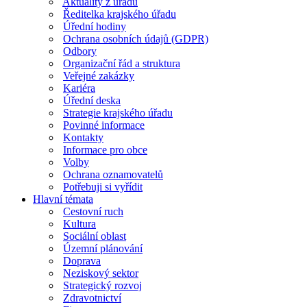
Aktuality z úřadu
Ředitelka krajského úřadu
Úřední hodiny
Ochrana osobních údajů (GDPR)
Odbory
Organizační řád a struktura
Veřejné zakázky
Kariéra
Úřední deska
Strategie krajského úřadu
Povinné informace
Kontakty
Informace pro obce
Volby
Ochrana oznamovatelů
Potřebuji si vyřídit
Hlavní témata
Cestovní ruch
Kultura
Sociální oblast
Územní plánování
Doprava
Neziskový sektor
Strategický rozvoj
Zdravotnictví