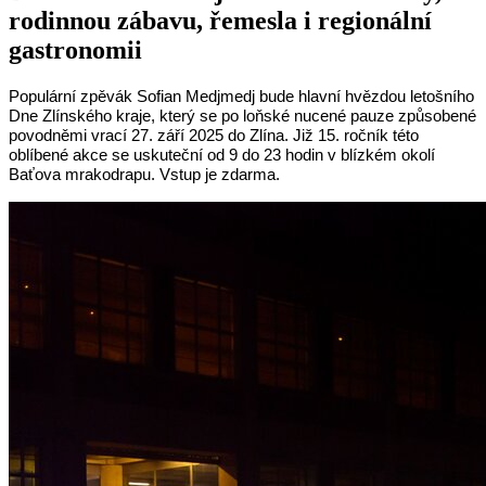
rodinnou zábavu, řemesla i regionální
gastronomii
Populární zpěvák Sofian Medjmedj bude hlavní hvězdou letošního
Dne Zlínského kraje, který se po loňské nucené pauze způsobené
povodněmi vrací 27. září 2025 do Zlína. Již 15. ročník této
oblíbené akce se uskuteční od 9 do 23 hodin v blízkém okolí
Baťova mrakodrapu. Vstup je zdarma.