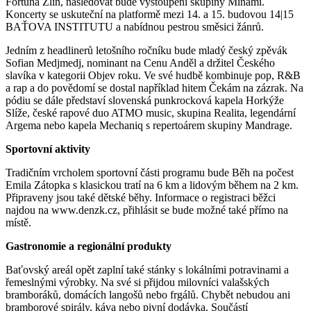
Fortuna Zlín, následovat bude vystoupení skupiny Minami.
Koncerty se uskuteční na platformě mezi 14. a 15. budovou 14|15
BAŤOVA INSTITUTU a nabídnou pestrou směsici žánrů.
Jedním z headlinerů letošního ročníku bude mladý český zpěvák
Sofian Medjmedj, nominant na Cenu Anděl a držitel Českého
slavíka v kategorii Objev roku. Ve své hudbě kombinuje pop, R&B
a rap a do povědomí se dostal například hitem Čekám na zázrak. Na
pódiu se dále představí slovenská punkrocková kapela Horkýže
Slíže, české rapové duo ATMO music, skupina Realita, legendární
Argema nebo kapela Mechaniq s repertoárem skupiny Mandrage.
Sportovní aktivity
Tradičním vrcholem sportovní části programu bude Běh na počest
Emila Zátopka s klasickou tratí na 6 km a lidovým během na 2 km.
Připraveny jsou také dětské běhy. Informace o registraci běžci
najdou na www.denzk.cz, přihlásit se bude možné také přímo na
místě.
Gastronomie a regionální produkty
Baťovský areál opět zaplní také stánky s lokálními potravinami a
řemeslnými výrobky. Na své si přijdou milovníci valašských
bramboráků, domácích langošů nebo frgálů. Chybět nebudou ani
bramborové spirály, káva nebo pivní dodávka. Součástí