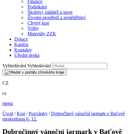
Finance
Podnikání
Školství, mládež a sport
Životní prostředí a zemědělství
Chytrý kraj
Volby
Materiály ZZK
Dotace
Kariéra
Kontakty
Úřední deska
Vyhledávání
Vyhledávání
CZ
cs
menu
Úvod
/
Kraj
/
Pozvánky
/
Dobročinný vánoční jarmark v Baťově
mrakodrapu 6. 12.
Dobročinný vánoční jarmark v Baťově