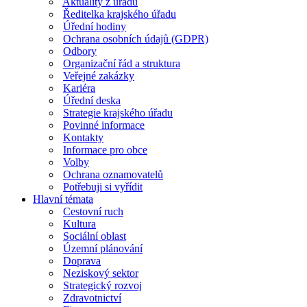
Aktuality z úřadu
Ředitelka krajského úřadu
Úřední hodiny
Ochrana osobních údajů (GDPR)
Odbory
Organizační řád a struktura
Veřejné zakázky
Kariéra
Úřední deska
Strategie krajského úřadu
Povinné informace
Kontakty
Informace pro obce
Volby
Ochrana oznamovatelů
Potřebuji si vyřídit
Hlavní témata
Cestovní ruch
Kultura
Sociální oblast
Územní plánování
Doprava
Neziskový sektor
Strategický rozvoj
Zdravotnictví