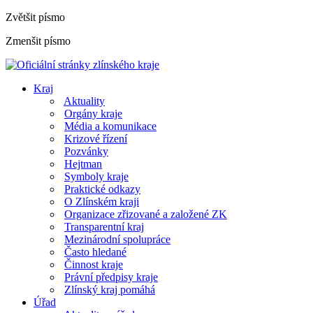
Zvětšit písmo
Zmenšit písmo
Kraj
Aktuality
Orgány kraje
Média a komunikace
Krizové řízení
Pozvánky
Hejtman
Symboly kraje
Praktické odkazy
O Zlínském kraji
Organizace zřizované a založené ZK
Transparentní kraj
Mezinárodní spolupráce
Často hledané
Činnost kraje
Právní předpisy kraje
Zlínský kraj pomáhá
Úřad