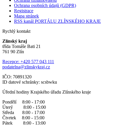
Ochrana oznamovatelů
Ochrana osobních údajů (GDPR)
Registrace
Mapa stránek
RSS kanál PORTÁLU ZLÍNSKÉHO KRAJE
Rychlý kontakt
Zlínský kraj
třída Tomáše Bati 21
761 90 Zlín
Recepce: +420 577 043 111
podatelna@zlinskykraj.cz
IČO: 70891320
ID datové schránky: scsbwku
Úřední hodiny Krajského úřadu Zlínského kraje
Pondělí 8:00 - 17:00
Úterý 8:00 - 15:00
Středa 8:00 - 17:00
Čtvrtek 8:00 - 15:00
Pátek 8:00 - 13:00