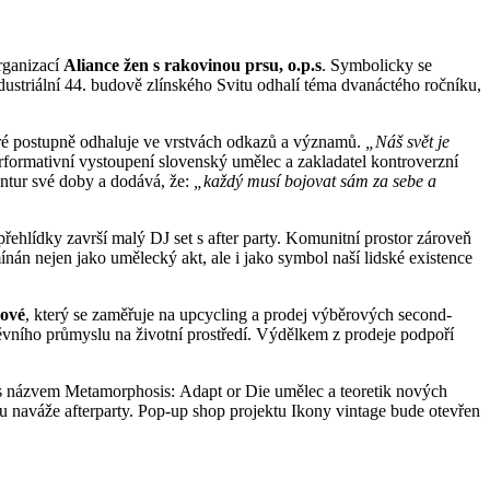
rganizací
Aliance žen s rakovinou prsu, o.p.s
. Symbolicky se
dustriální 44. budově zlínského Svitu odhalí téma dvanáctého ročníku,
teré postupně odhaluje ve vrstvách odkazů a významů.
„Náš svět je
erformativní vystoupení slovenský umělec a zakladatel kontroverzní
entur své doby a dodává, že:
„každý musí bojovat sám za sebe a
řehlídky završí malý DJ set s after party. Komunitní prostor zároveň
ínán nejen jako umělecký akt, ale i jako symbol naší lidské existence
hové
, který se zaměřuje na upcycling a prodej výběrových second-
oděvního průmyslu na životní prostředí. Výdělkem z prodeje podpoří
ní s názvem Metamorphosis: Adapt or Die umělec a teoretik nových
ou naváže afterparty. Pop-up shop projektu Ikony vintage bude otevřen