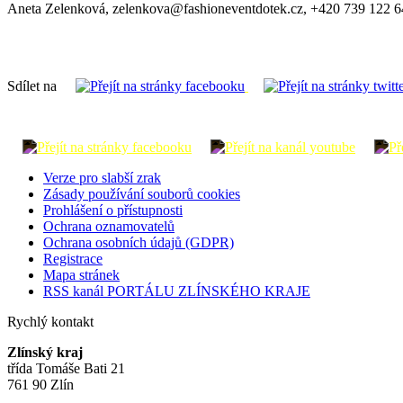
Aneta Zelenková, zelenkova@fashioneventdotek.cz, +420 739 122 
Sdílet na
Verze pro slabší zrak
Zásady používání souborů cookies
Prohlášení o přístupnosti
Ochrana oznamovatelů
Ochrana osobních údajů (GDPR)
Registrace
Mapa stránek
RSS kanál PORTÁLU ZLÍNSKÉHO KRAJE
Rychlý kontakt
Zlínský kraj
třída Tomáše Bati 21
761 90 Zlín