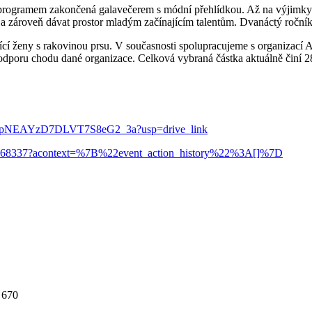
programem zakončená galavečerem s módní přehlídkou. Až na výjimky 
a zároveň dávat prostor mladým začínajícím talentům. Dvanáctý ročník 
í ženy s rakovinou prsu. V současnosti spolupracujeme s organizací Al
podporu chodu dané organizace. Celková vybraná částka aktuálně činí 
iI_XVpNEAYzD7DLVT7S8eG2_3a?usp=drive_link
59768337?acontext=%7B%22event_action_history%22%3A[]%7D
 670