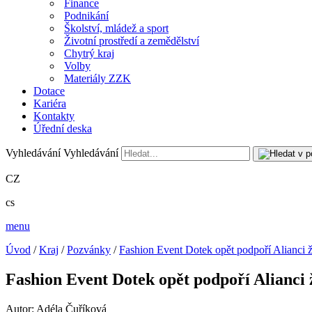
Finance
Podnikání
Školství, mládež a sport
Životní prostředí a zemědělství
Chytrý kraj
Volby
Materiály ZZK
Dotace
Kariéra
Kontakty
Úřední deska
Vyhledávání
Vyhledávání
CZ
cs
menu
Úvod
/
Kraj
/
Pozvánky
/
Fashion Event Dotek opět podpoří Alianci ž
Fashion Event Dotek opět podpoří Alianci 
Autor: Adéla Čuříková