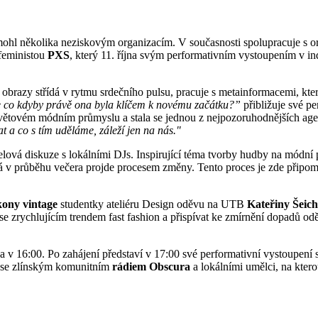
mohl několika neziskovým organizacím. V současnosti spolupracuje s o
 feministou
PXS
, který 11. října svým performativním vystoupením v in
é obrazy střídá v rytmu srdečního pulsu, pracuje s metainformacemi, k
Ale co kdyby právě ona byla klíčem k novému začátku?”
přibližuje své p
 světovém módním průmyslu a stala se jednou z nejpozoruhodnějších ag
 a co s tím uděláme, záleží jen na nás."
lová diskuze s lokálními DJs. Inspirující téma tvorby hudby na módní p
erá v průběhu večera projde procesem změny. Tento proces je zde připom
kony vintage
studentky ateliéru Design oděvu na UTB
Kateřiny Šeic
e se zrychlujícím trendem fast fashion a přispívat ke zmírnění dopadů 
jna v 16:00. Po zahájení představí v 17:00 své performativní vystoupe
i se zlínským komunitním
rádiem Obscura
a lokálními umělci, na kter