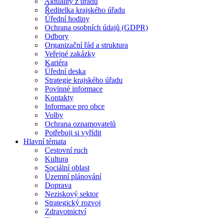
Aktuality z úřadu
Ředitelka krajského úřadu
Úřední hodiny
Ochrana osobních údajů (GDPR)
Odbory
Organizační řád a struktura
Veřejné zakázky
Kariéra
Úřední deska
Strategie krajského úřadu
Povinné informace
Kontakty
Informace pro obce
Volby
Ochrana oznamovatelů
Potřebuji si vyřídit
Hlavní témata
Cestovní ruch
Kultura
Sociální oblast
Územní plánování
Doprava
Neziskový sektor
Strategický rozvoj
Zdravotnictví