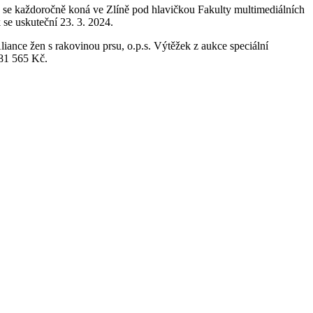
se každoročně koná ve Zlíně pod hlavičkou Fakulty multimediálních
se uskuteční 23. 3. 2024.
iance žen s rakovinou prsu, o.p.s. Výtěžek z aukce speciální
281 565 Kč.