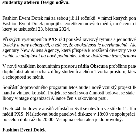
studentky ateliéru Design oděvu.
Fashion Event Dotek má za sebou již 11 ročníků, v rámci kterých po
Fashion Event Dotek propojil s teoretikem nových médií, umělcem a
který se uskuteční 23. března 2024.
Při svých vystoupeních
PXS
rád používá raveový rytmus a jednotliv
toxický a plný nebezpečí, a zdá se, že apokalypsa je nevyhnutelná. 
agentury New Aliens Agency, která přispěla k rozšíření diverzity ve
rychle se adaptovat na nové podmínky. Jak se dokážeme transformovat
V nově vzniklém komunitním prostoru
rádia Obscura
proběhne pane
doplní abstraktní socha z dílny studentů ateliéru Tvorba prostoru, kt
a schopnosti se měnit.
Součástí doprovodného programu letos bude i nově vzniklý projekt
I
hand a vintage kousků. Projekt se snaží svou činností bojovat se stál
Ikony vintage organizaci Aliance žen s rakovinou prsu.
Dveře 44. budovy v areálů zlínského Svit se otevřou ve středu 11. ří
médií PXS. Následovat bude panelová diskuze v 18:00 ve spoluprác
po celou dobu až do 20:00. Vstup na celou akci je dobrovolný.
Fashion Event Dotek