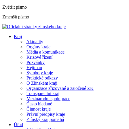
Zvětšit písmo
Zmenšit písmo
Kraj
Aktuality
Orgány kraje
Média a komunikace
Krizové řízení
Pozvánky
Hejtman
Symboly kraje
Praktické odkazy
O Zlínském kraji
Organizace zřizované a založené ZK
Transparentní kraj
Mezinárodní spolupráce
Často hledané
Činnost kraje
Právní předpisy kraje
Zlínský kraj pomáhá
Úřad