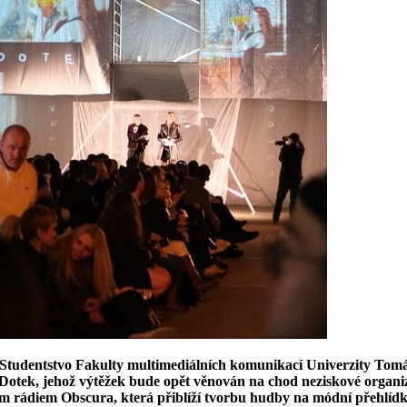
Studentstvo Fakulty multimediálních komunikací Univerzity Tomáše
otek, jehož výtěžek bude opět věnován na chod neziskové organiz
ím rádiem Obscura, která přiblíží tvorbu hudby na módní přehlíd