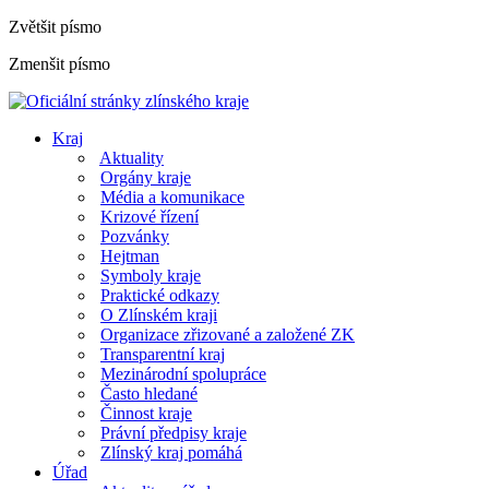
Zvětšit písmo
Zmenšit písmo
Kraj
Aktuality
Orgány kraje
Média a komunikace
Krizové řízení
Pozvánky
Hejtman
Symboly kraje
Praktické odkazy
O Zlínském kraji
Organizace zřizované a založené ZK
Transparentní kraj
Mezinárodní spolupráce
Často hledané
Činnost kraje
Právní předpisy kraje
Zlínský kraj pomáhá
Úřad