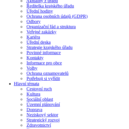
Aktuality z úřadu
Ředitelka krajského úřadu
Úřední hodiny
Ochrana osobních údajů (GDPR)
Odbory
Organizační řád a struktura
Veřejné zakázky
Kariéra
Úřední deska
Strategie krajského úřadu
Povinné informace
Kontakty
Informace pro obce
Volby
Ochrana oznamovatelů
Potřebuji si vyřídit
Hlavní témata
Cestovní ruch
Kultura
Sociální oblast
Územní plánování
Doprava
Neziskový sektor
Strategický rozvoj
Zdravotnictví