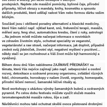
prodejnách. Najdete zde masážní pomůcky, bylinné čaje, přírodní
přípravky, léčivé obrazy a mandaly, knihy, kosmetiku a spoustu
dalších produktů, které udělají radost Vám nebo formou dárku vašim
blízkým.
Součástí jsou i oblíbené poradny alternativní a klasické medicíny,
které Vám nabízí např. výklad karet, snů, frekvenční terapii, masáže,
měření aury, feng shui, automatickou kresbu, čtení z ruky, astrologii
…Na jednom místě můžete načerpat informace o novinkách
ve zdravém životním stylu, ochutnat speciality ve veganství,
vegetariánství a raw stravě, načerpat informace, jak doplnit, případně
změnit svůj jídelníček, životní styl, negativní myšlení v pozitivní…
někdy stačí se jen rozhodnout a Váš život může být harmonický a
vyvážený.
Během dvou dnů Vám nabídneme ZAJÍMAVÉ PŘEDNÁŠKY na
témata, která Vás nejvíce zajímají jako např. sebepoznání a osobní
rozvoj, detoxikace a ozdravné procesy organismu, zvládání různých
fobií, chiromantie, horoskopy v našem životě, orgonity, homeopatie,
přírodní léčení nemocí, šamanské léčivé rituály aj.
Nově workshopy s ukázkou výroby šamanských bubnů a ozdravných
pyramid. Po celou dobu festivalu můžete využít služeb maséra
/aromaterapeutické masáže rukou, šíje a zad/.
Návštěvníci mohou také ochutnat skvělé ovoce pěstované drobnými