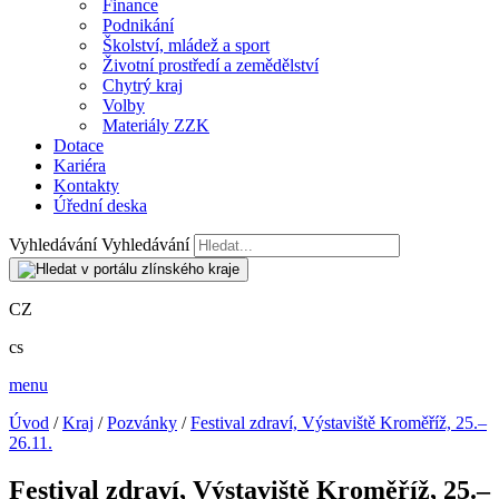
Finance
Podnikání
Školství, mládež a sport
Životní prostředí a zemědělství
Chytrý kraj
Volby
Materiály ZZK
Dotace
Kariéra
Kontakty
Úřední deska
Vyhledávání
Vyhledávání
CZ
cs
menu
Úvod
/
Kraj
/
Pozvánky
/
Festival zdraví, Výstaviště Kroměříž, 25.–
26.11.
Festival zdraví, Výstaviště Kroměříž, 25.–