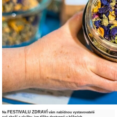
FESTIVALU ZDRAVÍ
Na
vám nabídnou vystavovatelé
své zboží a služby, jen těžko dostupné v běžných