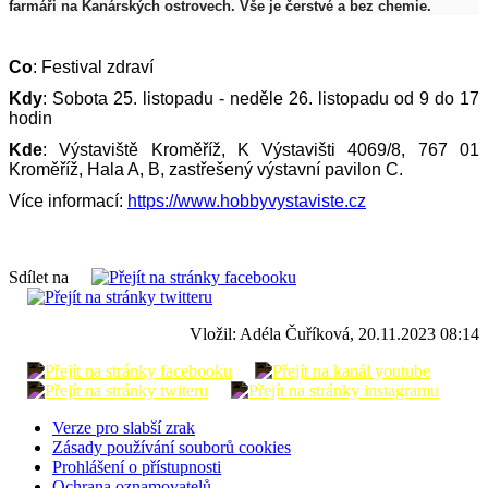
farmáři na Kanárských ostrovech. Vše je čerstvé a bez chemie.
Co
: Festival zdraví
Kdy
: Sobota 25. listopadu - neděle 26. listopadu od 9 do 17
hodin
Kde
: Výstaviště Kroměříž, K Výstavišti 4069/8, 767 01
Kroměříž, Hala A, B, zastřešený výstavní pavilon C.
Více informací:
https://www.
hobbyvystaviste.cz
Sdílet na
Vložil: Adéla Čuříková, 20.11.2023 08:14
Verze pro slabší zrak
Zásady používání souborů cookies
Prohlášení o přístupnosti
Ochrana oznamovatelů