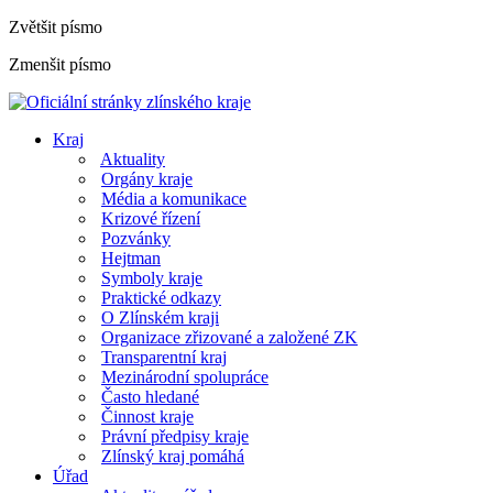
Zvětšit písmo
Zmenšit písmo
Kraj
Aktuality
Orgány kraje
Média a komunikace
Krizové řízení
Pozvánky
Hejtman
Symboly kraje
Praktické odkazy
O Zlínském kraji
Organizace zřizované a založené ZK
Transparentní kraj
Mezinárodní spolupráce
Často hledané
Činnost kraje
Právní předpisy kraje
Zlínský kraj pomáhá
Úřad