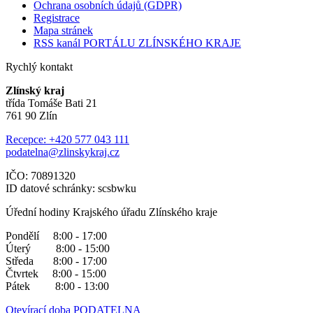
Ochrana osobních údajů (GDPR)
Registrace
Mapa stránek
RSS kanál PORTÁLU ZLÍNSKÉHO KRAJE
Rychlý kontakt
Zlínský kraj
třída Tomáše Bati 21
761 90 Zlín
Recepce: +420 577 043 111
podatelna@zlinskykraj.cz
IČO: 70891320
ID datové schránky: scsbwku
Úřední hodiny Krajského úřadu Zlínského kraje
Pondělí 8:00 - 17:00
Úterý 8:00 - 15:00
Středa 8:00 - 17:00
Čtvrtek 8:00 - 15:00
Pátek 8:00 - 13:00
Otevírací doba PODATELNA