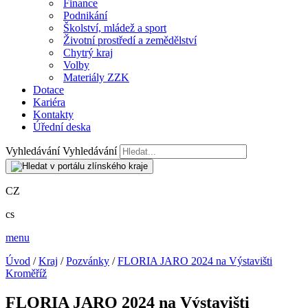
Finance
Podnikání
Školství, mládež a sport
Životní prostředí a zemědělství
Chytrý kraj
Volby
Materiály ZZK
Dotace
Kariéra
Kontakty
Úřední deska
Vyhledávání
Vyhledávání
CZ
cs
menu
Úvod
/
Kraj
/
Pozvánky
/
FLORIA JARO 2024 na Výstavišti
Kroměříž
FLORIA JARO 2024 na Výstavišti