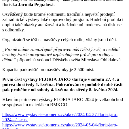
floristka
Jarmila Pejpalová
.
Osvědčený bude kromě sortimentu tradiční a největší prodejní
zahradnické výstavy také doprovodný program. Hudební produkci
doplní také ukázky aranžování a každodenní moderovaná diskuse
s odborníky.
Organizátoři se těší na návštěvy celých rodin, vítány jsou i děti.
„Pro ně máme samozřejmě připraven náš Dětský svět, a nedělní
termíny Florie programově uzpůsobujeme právě pro rodiny s
dětmi,“
připomíná vedoucí Dětského světa Miroslava Ohlídalová.
Kapacita parkoviště pro návštěvníky je 2 500 míst.
První část výstavy FLORIA JARO startuje v sobotu 27. 4. a
potrvá do středy 1. května. Pokračování v podobě druhé části
pak proběhne od soboty 4. května do středy 8. května 2024.
Hlavním partnerem výstavy FLORIA JARO 2024 je velkoobchod
se spojovacím materiálem BMKCO.
https://www.vystavistekromeriz.cz/akce/2024-04-27-floria-jaro-
2024---1.-cast
https://www.vystavistekromeriz.cz/akce/2024-05-04-floria-jaro-