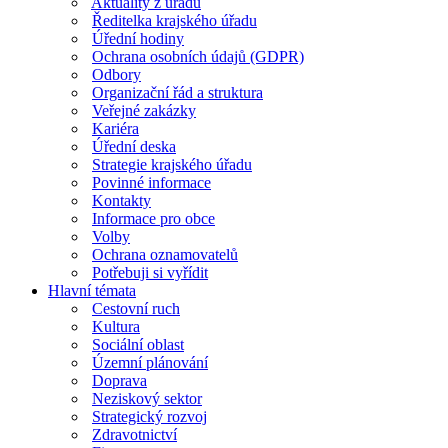
Aktuality z úřadu
Ředitelka krajského úřadu
Úřední hodiny
Ochrana osobních údajů (GDPR)
Odbory
Organizační řád a struktura
Veřejné zakázky
Kariéra
Úřední deska
Strategie krajského úřadu
Povinné informace
Kontakty
Informace pro obce
Volby
Ochrana oznamovatelů
Potřebuji si vyřídit
Hlavní témata
Cestovní ruch
Kultura
Sociální oblast
Územní plánování
Doprava
Neziskový sektor
Strategický rozvoj
Zdravotnictví