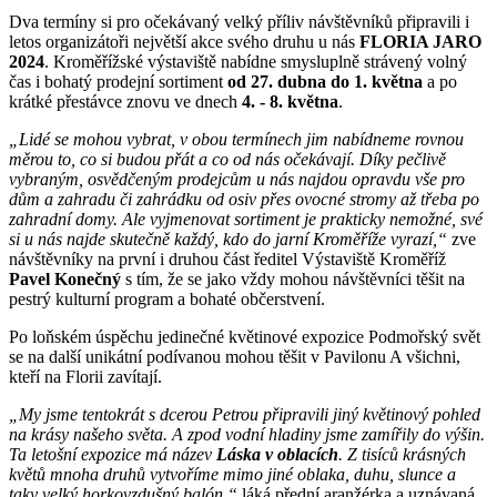
Dva termíny si pro očekávaný velký příliv návštěvníků připravili i
letos organizátoři největší akce svého druhu u nás
FLORIA JARO
2024
. Kroměřížské výstaviště nabídne smysluplně strávený volný
čas i bohatý prodejní sortiment
od 27. dubna do 1. května
a po
krátké přestávce znovu ve dnech
4. - 8. května
.
„Lidé se mohou vybrat, v obou termínech jim nabídneme rovnou
měrou to, co si budou přát a co od nás očekávají. Díky pečlivě
vybraným, osvědčeným prodejcům u nás najdou opravdu vše pro
dům a zahradu či zahrádku od osiv přes ovocné stromy až třeba po
zahradní domy. Ale vyjmenovat sortiment je prakticky nemožné, své
si u nás najde skutečně každý, kdo do jarní Kroměříže vyrazí,“
zve
návštěvníky na první i druhou část ředitel Výstaviště Kroměříž
Pavel Konečný
s tím, že se jako vždy mohou návštěvníci těšit na
pestrý kulturní program a bohaté občerstvení.
Po loňském úspěchu jedinečné květinové expozice Podmořský svět
se na další unikátní podívanou mohou těšit v Pavilonu A všichni,
kteří na Florii zavítají.
„My jsme tentokrát s dcerou Petrou připravili jiný květinový pohled
na krásy našeho světa. A zpod vodní hladiny jsme zamířily do výšin.
Ta letošní expozice má název
Láska v oblacích
. Z tisíců krásných
květů mnoha druhů vytvoříme mimo jiné oblaka, duhu, slunce a
taky velký horkovzdušný balón,“
láká přední aranžérka a uznávaná