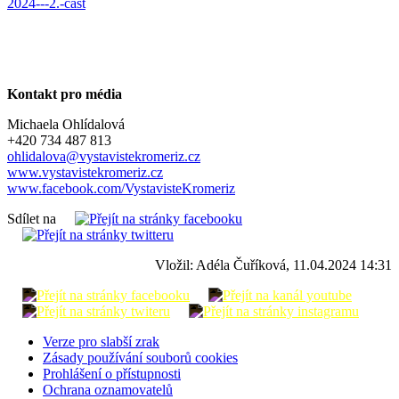
2024---2.-cast
Kontakt pro média
Michaela Ohlídalová
+420 734 487 813
ohlidalova@vystavistekromeriz.cz
www.vystavistekromeriz.cz
www.facebook.com/VystavisteKromeriz
Sdílet na
Vložil: Adéla Čuříková, 11.04.2024 14:31
Verze pro slabší zrak
Zásady používání souborů cookies
Prohlášení o přístupnosti
Ochrana oznamovatelů