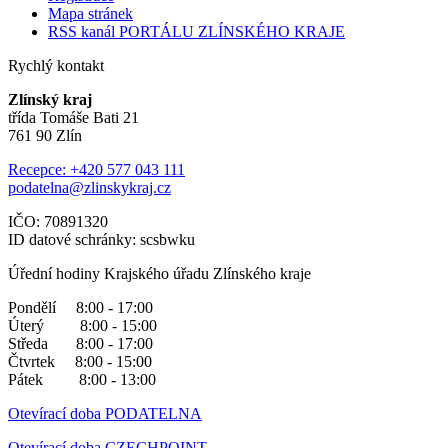
Mapa stránek
RSS kanál PORTÁLU ZLÍNSKÉHO KRAJE
Rychlý kontakt
Zlínský kraj
třída Tomáše Bati 21
761 90 Zlín
Recepce: +420 577 043 111
podatelna@zlinskykraj.cz
IČO: 70891320
ID datové schránky: scsbwku
Úřední hodiny Krajského úřadu Zlínského kraje
Pondělí 8:00 - 17:00
Úterý 8:00 - 15:00
Středa 8:00 - 17:00
Čtvrtek 8:00 - 15:00
Pátek 8:00 - 13:00
Otevírací doba PODATELNA
Otevírací doba CZECHPOINT