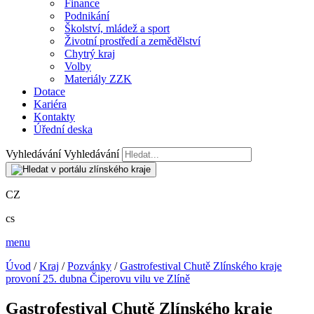
Finance
Podnikání
Školství, mládež a sport
Životní prostředí a zemědělství
Chytrý kraj
Volby
Materiály ZZK
Dotace
Kariéra
Kontakty
Úřední deska
Vyhledávání
Vyhledávání
CZ
cs
menu
Úvod
/
Kraj
/
Pozvánky
/
Gastrofestival Chutě Zlínského kraje
provoní 25. dubna Čiperovu vilu ve Zlíně
Gastrofestival Chutě Zlínského kraje