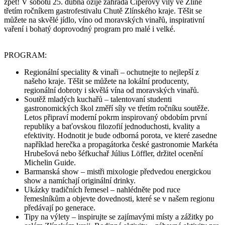
zpět! V sobotu 25. dubna ožije zahrada Čiperovy vily ve Zlíně
třetím ročníkem gastrofestivalu Chutě Zlínského kraje. Těšit se
můžete na skvělé jídlo, víno od moravských vinařů, inspirativní
vaření i bohatý doprovodný program pro malé i velké.
PROGRAM:
Regionální speciality & vinaři – ochutnejte to nejlepší z
našeho kraje. Těšit se můžete na lokální producenty,
regionální dobroty i skvělá vína od moravských vinařů.
Soutěž mladých kuchařů – talentovaní studenti
gastronomických škol změří síly ve třetím ročníku soutěže.
Letos připraví moderní pokrm inspirovaný obdobím první
republiky a baťovskou filozofií jednoduchosti, kvality a
efektivity. Hodnotit je bude odborná porota, ve které zasedne
například herečka a propagátorka české gastronomie Markéta
Hrubešová nebo šéfkuchař Július Löffler, držitel ocenění
Michelin Guide.
Barmanská show – mistři mixologie předvedou energickou
show a namíchají originální drinky.
Ukázky tradičních řemesel – nahlédněte pod ruce
řemeslníkům a objevte dovednosti, které se v našem regionu
předávají po generace.
Tipy na výlety – inspirujte se zajímavými místy a zážitky po