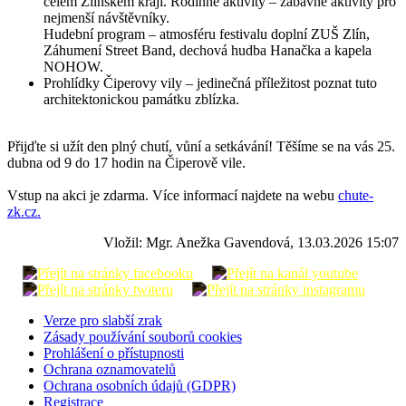
celém Zlínském kraji. Rodinné aktivity – zábavné aktivity pro
nejmenší návštěvníky.
Hudební program – atmosféru festivalu doplní ZUŠ Zlín,
Záhumení Street Band, dechová hudba Hanačka a kapela
NOHOW.
Prohlídky Čiperovy vily – jedinečná příležitost poznat tuto
architektonickou památku zblízka.
Přijďte si užít den plný chutí, vůní a setkávání! Těšíme se na vás 25.
dubna od 9 do 17 hodin na Čiperově vile.
Vstup na akci je zdarma. Více informací najdete na webu
chute-
zk.cz.
Vložil: Mgr. Anežka Gavendová, 13.03.2026 15:07
Verze pro slabší zrak
Zásady používání souborů cookies
Prohlášení o přístupnosti
Ochrana oznamovatelů
Ochrana osobních údajů (GDPR)
Registrace