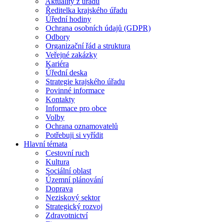
Aktuality z úřadu
Ředitelka krajského úřadu
Úřední hodiny
Ochrana osobních údajů (GDPR)
Odbory
Organizační řád a struktura
Veřejné zakázky
Kariéra
Úřední deska
Strategie krajského úřadu
Povinné informace
Kontakty
Informace pro obce
Volby
Ochrana oznamovatelů
Potřebuji si vyřídit
Hlavní témata
Cestovní ruch
Kultura
Sociální oblast
Územní plánování
Doprava
Neziskový sektor
Strategický rozvoj
Zdravotnictví