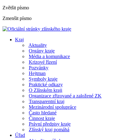
Zvětšit písmo
Zmenšit písmo
Kraj
Aktuality
Orgány kraje
Média a komunikace
Krizové řízení
Pozvánky
Hejtman
Symboly kraje
Praktické odkazy
O Zlínském kraji
Organizace zřizované a založené ZK
Transparentní kraj
Mezinárodní spolupráce
Často hledané
Činnost kraje
Právní předpisy kraje
Zlínský kraj pomáhá
Úřad