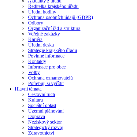
Aktuality z úřadu
Ředitelka krajského úřadu
Úřední hodiny
Ochrana osobních údajů (GDPR)
Odbory
Organizační řád a struktura
Veřejné zakázky
Kariéra
Úřední deska
Strategie krajského úřadu
Povinné informace
Kontakty
Informace pro obce
Volby
Ochrana oznamovatelů
Potřebuji si vyřídit
Hlavní témata
Cestovní ruch
Kultura
Sociální oblast
Územní plánování
Doprava
Neziskový sektor
Strategický rozvoj
Zdravotnictví