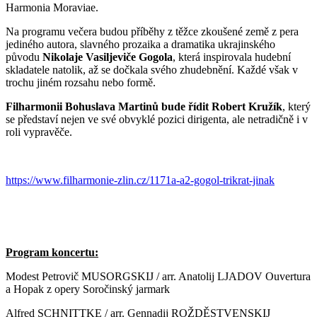
Harmonia Moraviae.
Na programu večera budou příběhy z těžce zkoušené země z pera
jediného autora, slavného prozaika a dramatika ukrajinského
původu
Nikolaje Vasiljeviče Gogola
, která inspirovala hudební
skladatele natolik, až se dočkala svého zhudebnění. Každé však v
trochu jiném rozsahu nebo formě.
Filharmonii Bohuslava Martinů bude řídit
Robert Kružík
, který
se představí nejen ve své obvyklé pozici dirigenta, ale netradičně i v
roli vypravěče.
https://www.filharmonie-zlin.cz/1171a-a2-gogol-trikrat-jinak
Program koncertu:
Modest Petrovič MUSORGSKIJ / arr. Anatolij LJADOV Ouvertura
a Hopak z opery Soročinský jarmark
Alfred SCHNITTKE / arr. Gennadij ROŽDĚSTVENSKIJ