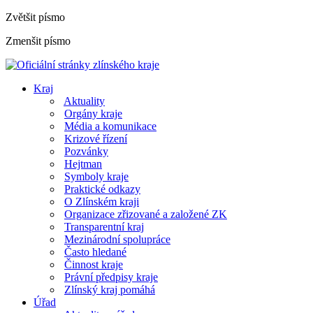
Zvětšit písmo
Zmenšit písmo
Kraj
Aktuality
Orgány kraje
Média a komunikace
Krizové řízení
Pozvánky
Hejtman
Symboly kraje
Praktické odkazy
O Zlínském kraji
Organizace zřizované a založené ZK
Transparentní kraj
Mezinárodní spolupráce
Často hledané
Činnost kraje
Právní předpisy kraje
Zlínský kraj pomáhá
Úřad