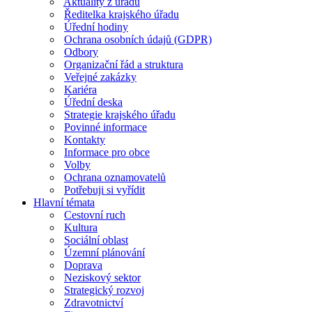
Aktuality z úřadu
Ředitelka krajského úřadu
Úřední hodiny
Ochrana osobních údajů (GDPR)
Odbory
Organizační řád a struktura
Veřejné zakázky
Kariéra
Úřední deska
Strategie krajského úřadu
Povinné informace
Kontakty
Informace pro obce
Volby
Ochrana oznamovatelů
Potřebuji si vyřídit
Hlavní témata
Cestovní ruch
Kultura
Sociální oblast
Územní plánování
Doprava
Neziskový sektor
Strategický rozvoj
Zdravotnictví