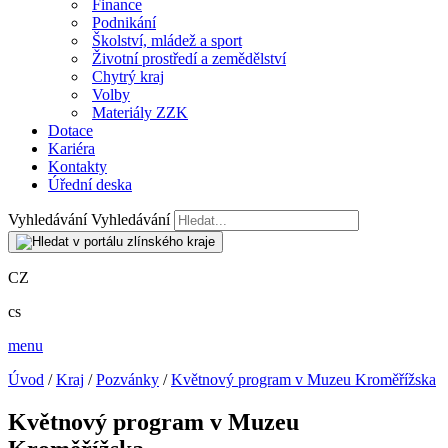
Finance
Podnikání
Školství, mládež a sport
Životní prostředí a zemědělství
Chytrý kraj
Volby
Materiály ZZK
Dotace
Kariéra
Kontakty
Úřední deska
Vyhledávání
Vyhledávání
CZ
cs
menu
Úvod
/
Kraj
/
Pozvánky
/
Květnový program v Muzeu Kroměřížska
Květnový program v Muzeu