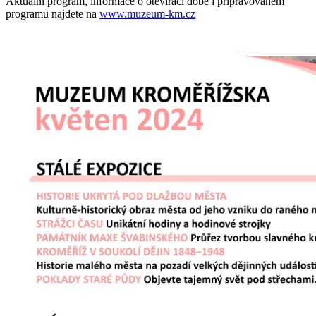
Aktuální program, informace o otevírací době i připravovaném
programu najdete na
www.muzeum-km.cz