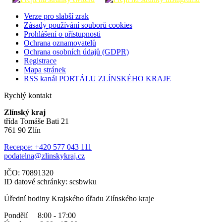
Verze pro slabší zrak
Zásady používání souborů cookies
Prohlášení o přístupnosti
Ochrana oznamovatelů
Ochrana osobních údajů (GDPR)
Registrace
Mapa stránek
RSS kanál PORTÁLU ZLÍNSKÉHO KRAJE
Rychlý kontakt
Zlínský kraj
třída Tomáše Bati 21
761 90 Zlín
Recepce: +420 577 043 111
podatelna@zlinskykraj.cz
IČO: 70891320
ID datové schránky: scsbwku
Úřední hodiny Krajského úřadu Zlínského kraje
Pondělí 8:00 - 17:00