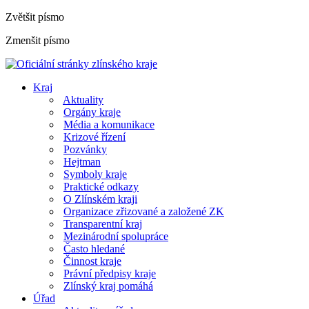
Zvětšit písmo
Zmenšit písmo
Kraj
Aktuality
Orgány kraje
Média a komunikace
Krizové řízení
Pozvánky
Hejtman
Symboly kraje
Praktické odkazy
O Zlínském kraji
Organizace zřizované a založené ZK
Transparentní kraj
Mezinárodní spolupráce
Často hledané
Činnost kraje
Právní předpisy kraje
Zlínský kraj pomáhá
Úřad