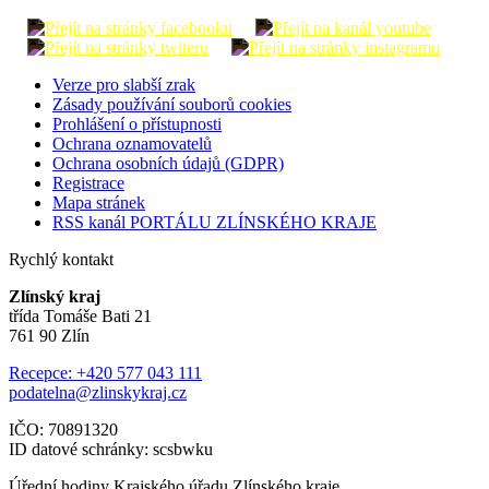
Verze pro slabší zrak
Zásady používání souborů cookies
Prohlášení o přístupnosti
Ochrana oznamovatelů
Ochrana osobních údajů (GDPR)
Registrace
Mapa stránek
RSS kanál PORTÁLU ZLÍNSKÉHO KRAJE
Rychlý kontakt
Zlínský kraj
třída Tomáše Bati 21
761 90 Zlín
Recepce: +420 577 043 111
podatelna@zlinskykraj.cz
IČO: 70891320
ID datové schránky: scsbwku
Úřední hodiny Krajského úřadu Zlínského kraje