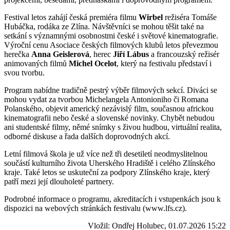
Festival letos zahájí česká premiéra filmu
Wirbel
režiséra Tomáše
Hubáčka, rodáka ze Zlína. Návštěvníci se mohou těšit také na
setkání s významnými osobnostmi české i světové kinematografie.
Výroční cenu Asociace českých filmových klubů letos převezmou
herečka
Anna Geislerová
, herec
Jiří Lábus
a francouzský režisér
animovaných filmů
Michel Ocelot
, který na festivalu představí i
svou tvorbu.
Program nabídne tradičně pestrý výběr filmových sekcí. Diváci se
mohou vydat za tvorbou Michelangela Antonioniho či Romana
Polanského, objevit americký nezávislý film, současnou africkou
kinematografii nebo české a slovenské novinky. Chybět nebudou
ani studentské filmy, němé snímky s živou hudbou, virtuální realita,
odborné diskuse a řada dalších doprovodných akcí.
Letní filmová škola je už více než tři desetiletí neodmyslitelnou
součástí kulturního života Uherského Hradiště i celého Zlínského
kraje. Také letos se uskuteční za podpory Zlínského kraje, který
patří mezi její dlouholeté partnery.
Podrobné informace o programu, akreditacích i vstupenkách jsou k
dispozici na webových stránkách festivalu (www.lfs.cz).
Vložil: Ondřej Holubec, 01.07.2026 15:22