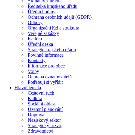
Aktuality z úřadu
Ředitelka krajského úřadu
Úřední hodiny
Ochrana osobních údajů (GDPR)
Odbory
Organizační řád a struktura
Veřejné zakázky
Kariéra
Úřední deska
Strategie krajského úřadu
Povinné informace
Kontakty
Informace pro obce
Volby
Ochrana oznamovatelů
Potřebuji si vyřídit
Hlavní témata
Cestovní ruch
Kultura
Sociální oblast
Územní plánování
Doprava
Neziskový sektor
Strategický rozvoj
Zdravotnictví