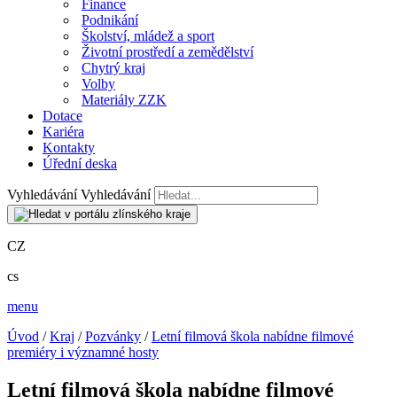
Finance
Podnikání
Školství, mládež a sport
Životní prostředí a zemědělství
Chytrý kraj
Volby
Materiály ZZK
Dotace
Kariéra
Kontakty
Úřední deska
Vyhledávání
Vyhledávání
CZ
cs
menu
Úvod
/
Kraj
/
Pozvánky
/
Letní filmová škola nabídne filmové
premiéry i významné hosty
Letní filmová škola nabídne filmové