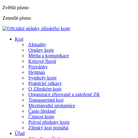
Zvětšit písmo
Zmenšit písmo
Kraj
Aktuality
Orgány kraje
Média a komunikace
Krizové řízení
Pozvánky
Hejtman
Symboly kraje
Praktické odkazy
O Zlínském kraji
Organizace zřizované a založené ZK
Transparentní kraj
Mezinárodní spolupráce
Často hledané
Činnost kraje
Právní předpisy kraje
Zlínský kraj pomáhá
Úřad