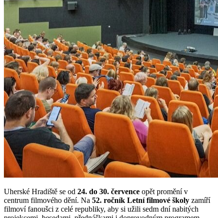
Uherské Hradiště se od
24. do 30. července
opět promění v
centrum filmového dění. Na
52. ročník Letní filmové školy
zamíří
filmoví fanoušci z celé republiky, aby si užili sedm dní nabitých
projekcemi, besedami, přednáškami i doprovodným programem.