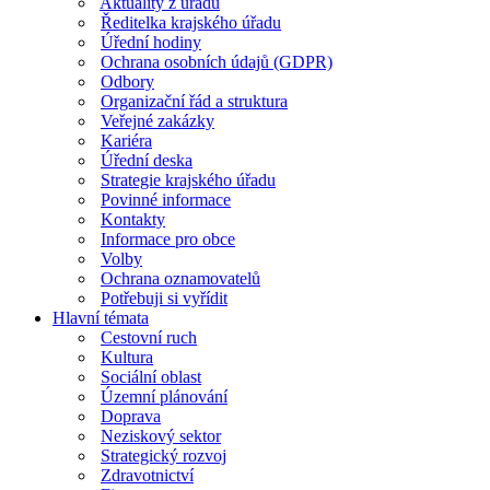
Aktuality z úřadu
Ředitelka krajského úřadu
Úřední hodiny
Ochrana osobních údajů (GDPR)
Odbory
Organizační řád a struktura
Veřejné zakázky
Kariéra
Úřední deska
Strategie krajského úřadu
Povinné informace
Kontakty
Informace pro obce
Volby
Ochrana oznamovatelů
Potřebuji si vyřídit
Hlavní témata
Cestovní ruch
Kultura
Sociální oblast
Územní plánování
Doprava
Neziskový sektor
Strategický rozvoj
Zdravotnictví