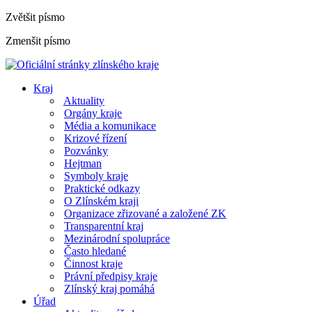
Zvětšit písmo
Zmenšit písmo
Kraj
Aktuality
Orgány kraje
Média a komunikace
Krizové řízení
Pozvánky
Hejtman
Symboly kraje
Praktické odkazy
O Zlínském kraji
Organizace zřizované a založené ZK
Transparentní kraj
Mezinárodní spolupráce
Často hledané
Činnost kraje
Právní předpisy kraje
Zlínský kraj pomáhá
Úřad