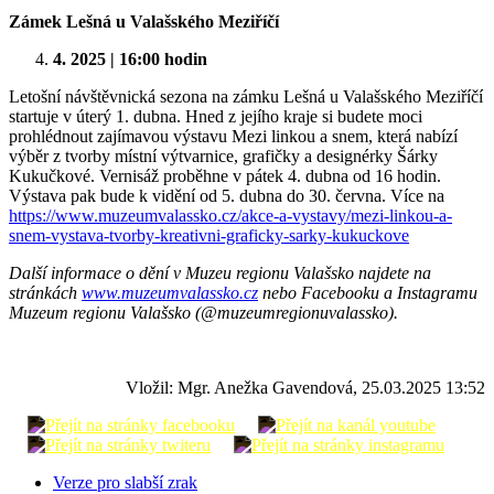
Zámek Lešná u Valašského Meziříčí
4. 2025 | 16:00 hodin
Letošní návštěvnická sezona na zámku Lešná u Valašského Meziříčí
startuje v úterý 1. dubna. Hned z jejího kraje si budete moci
prohlédnout zajímavou výstavu Mezi linkou a snem, která nabízí
výběr z tvorby místní výtvarnice, grafičky a designérky Šárky
Kukučkové. Vernisáž proběhne v pátek 4. dubna od 16 hodin.
Výstava pak bude k vidění od 5. dubna do 30. června. Více na
https://www.muzeumvalassko.cz/akce-a-vystavy/mezi-linkou-a-
snem-vystava-tvorby-kreativni-graficky-sarky-kukuckove
Další informace o dění v Muzeu regionu Valašsko najdete na
stránkách
www.muzeumvalassko.cz
nebo Facebooku a Instagramu
Muzeum regionu Valašsko (@muzeumregionuvalassko).
Vložil: Mgr. Anežka Gavendová, 25.03.2025 13:52
Verze pro slabší zrak