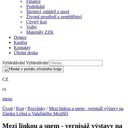
Finance
Podnikání
Školství, mládež a sport
Životní prostředí a zemědělství
Chytrý kraj
Volby
Materiály ZZK
Dotace
Kariéra
Kontakty
Úřední deska
Vyhledávání
Vyhledávání
CZ
cs
menu
Úvod
/
Kraj
/
Pozvánky
/
Mezi linkou a snem - vernisáž výstavy na
Zámku Lešná u Valašského Meziříčí
Mezi linkou a snem - vernisáž výstavy na