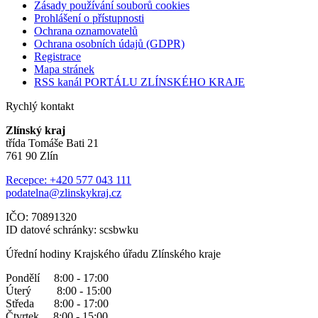
Zásady používání souborů cookies
Prohlášení o přístupnosti
Ochrana oznamovatelů
Ochrana osobních údajů (GDPR)
Registrace
Mapa stránek
RSS kanál PORTÁLU ZLÍNSKÉHO KRAJE
Rychlý kontakt
Zlínský kraj
třída Tomáše Bati 21
761 90 Zlín
Recepce: +420 577 043 111
podatelna@zlinskykraj.cz
IČO: 70891320
ID datové schránky: scsbwku
Úřední hodiny Krajského úřadu Zlínského kraje
Pondělí 8:00 - 17:00
Úterý 8:00 - 15:00
Středa 8:00 - 17:00
Čtvrtek 8:00 - 15:00