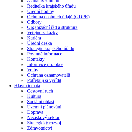
Aktuality z úřadu
Ředitelka krajského úřadu
Úřední hodiny
Ochrana osobních údajů (GDPR)
Odbory
Organizační řád a struktura
Veřejné zakázky
Kariéra
Úřední deska
Strategie krajského úřadu
Povinné informace
Kontakty
Informace pro obce
Volby
Ochrana oznamovatelů
Potřebuji si vyřídit
Hlavní témata
Cestovní ruch
Kultura
Sociální oblast
Územní plánování
Doprava
Neziskový sektor
Strategický rozvoj
Zdravotnictví