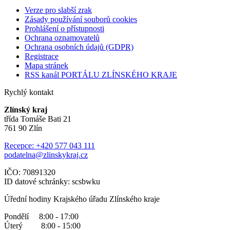
Verze pro slabší zrak
Zásady používání souborů cookies
Prohlášení o přístupnosti
Ochrana oznamovatelů
Ochrana osobních údajů (GDPR)
Registrace
Mapa stránek
RSS kanál PORTÁLU ZLÍNSKÉHO KRAJE
Rychlý kontakt
Zlínský kraj
třída Tomáše Bati 21
761 90 Zlín
Recepce: +420 577 043 111
podatelna@zlinskykraj.cz
IČO: 70891320
ID datové schránky: scsbwku
Úřední hodiny Krajského úřadu Zlínského kraje
Pondělí 8:00 - 17:00
Úterý 8:00 - 15:00