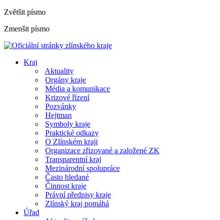
Zvětšit písmo
Zmenšit písmo
Kraj
Aktuality
Orgány kraje
Média a komunikace
Krizové řízení
Pozvánky
Hejtman
Symboly kraje
Praktické odkazy
O Zlínském kraji
Organizace zřizované a založené ZK
Transparentní kraj
Mezinárodní spolupráce
Často hledané
Činnost kraje
Právní předpisy kraje
Zlínský kraj pomáhá
Úřad