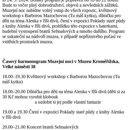
Bude to večer plný dobrodružství, objevů a nevšedních zážitků.
Muzejní noc nabídne volný vstup do všech expozic, květinový
workshop s Barborou Mazochovou (Tu máš kytku), dílničku pro
děti na téma Alenka v říši divů, čtení v expozici Poklady staré půdy
z knihy Alenka v říši divů, prohlídku této expozice s baterkami,
hudební vystoupení bratrů Sehnalových a mnoho dalšího. Program
se uskuteční na nádvoří muzea, v případě nepříznivého počasí ve
vnitřních prostorách muzea.
Časový harmonogram Muzejní noci v Muzeu Kroměřížska,
Velké náměstí 38
18.00–19.30 Květinový workshop s Barborou Mazochovou (Tu
máš kytku)
18.00–20.00 Dílnička pro děti na téma Alenka v říši divů (děti si za
30 Kč mohou vyrobit klobouk
a ozdobit si jej podle vlastní fantazie
19.00 a 19.30 Čtení v expozici Poklady staré půdy z knihy Alenka
v říši divů
20.00–21.00 Koncert bratrů Sehnalových