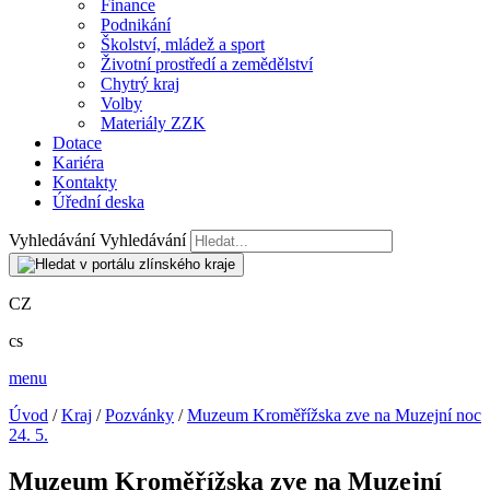
Finance
Podnikání
Školství, mládež a sport
Životní prostředí a zemědělství
Chytrý kraj
Volby
Materiály ZZK
Dotace
Kariéra
Kontakty
Úřední deska
Vyhledávání
Vyhledávání
CZ
cs
menu
Úvod
/
Kraj
/
Pozvánky
/
Muzeum Kroměřížska zve na Muzejní noc
24. 5.
Muzeum Kroměřížska zve na Muzejní