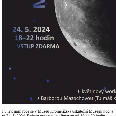
I v letošním roce se v Muzeu Kroměřížska uskuteční Muzejní noc, a
to 24. 5. 2024. Bohatý program je připraven od 18 do 22 hodin.