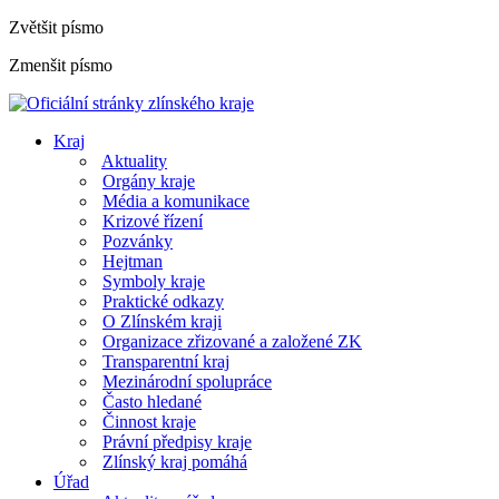
Zvětšit písmo
Zmenšit písmo
Kraj
Aktuality
Orgány kraje
Média a komunikace
Krizové řízení
Pozvánky
Hejtman
Symboly kraje
Praktické odkazy
O Zlínském kraji
Organizace zřizované a založené ZK
Transparentní kraj
Mezinárodní spolupráce
Často hledané
Činnost kraje
Právní předpisy kraje
Zlínský kraj pomáhá
Úřad