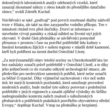
dokončených laboratorních analýz odebraných vzorků, které
zasazují zkoumané nálezy z obou lokalit do přesnějšího datačního
rámce,“ uvádí Zdeněk Kuchař.
Návštěvníci se také „podívají“ pod povrch rozebrané dlažby nádvoří
tvrze v Hluku, ale také na dno zasypaného vodního příkopu. Ten v
minulosti chránil tvrz před útočníky. Dozví se informace o
stavebním vývoji památky a získají náhled na životní styl jejích
obyvatel. V druhé části přednášky se návštěvníci pomyslně
přesunou v prostoru i čase na pravěké pohřebiště lidu kultury s
lineární keramikou žijících v našem regionu v mladší době kamenné,
kteří byli pohřbeni na území dnešní Ostrožské Lhoty.
„Za nejvýznamnější objev letošní sezóny na Uherskohradišťsku lze
bez nadsázky označit právě pohřebiště v Ostrožské Lhotě, a to díky
jeho jedinečnosti co do rozsahu odkryté archeologické situace, ale
především pro neobvyklost samotných pohřbů, které nelze označit
za běžné či typické. Díky výjimečné zachovalosti i více než sedm
tisíc let starých kosterních pozůstatků, která umožnuje provedení
moderních analýz, bude možné tyto nálezy porovnat s podobnými
pohřebišti v jiných regionech a zasadit zjištěné výsledky do širšího
nadregionálního kontextu našich znalostí o náboženských
představách a pohřebních praktikách pravěkého obyvatelstva střední
Evropy,“ doplňuje Kuchař. Vstup na přednášku je bezplatný.