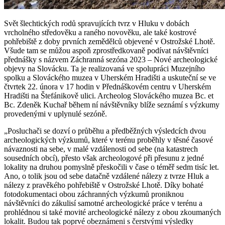
Svět šlechtických rodů spravujících tvrz v Hluku v dobách
vrcholného středověku a raného novověku, ale také kostrové
pohřebiště z doby prvních zemědělců objevené v Ostrožské Lhotě.
Všude tam se můžou aspoň zprostředkovaně podívat návštěvníci
přednášky s názvem Záchranná sezóna 2023 – Nové archeologické
objevy na Slovácku. Ta je realizovaná ve spolupráci Muzejního
spolku a Slováckého muzea v Uherském Hradišti a uskuteční se ve
čtvrtek 22. února v 17 hodin v Přednáškovém centru v Uherském
Hradišti na Štefánikově ulici. Archeolog Slováckého muzea Bc. et
Bc. Zdeněk Kuchař během ní návštěvníky blíže seznámí s výzkumy
provedenými v uplynulé sezóně.
„Posluchači se dozví o průběhu a předběžných výsledcích dvou
archeologických výzkumů, které v terénu proběhly v těsné časové
návaznosti na sebe, v malé vzdálenosti od sebe (na katastrech
sousedních obcí), přesto však archeologové při přesunu z jedné
lokality na druhou pomyslně přeskočili v čase o téměř sedm tisíc let.
Ano, o tolik jsou od sebe datačně vzdálené nálezy z tvrze Hluk a
nálezy z pravěkého pohřebiště v Ostrožské Lhotě. Díky bohaté
fotodokumentaci obou záchranných výzkumů proniknou
návštěvníci do zákulisí samotné archeologické práce v terénu a
prohlédnou si také movité archeologické nálezy z obou zkoumaných
lokalit. Budou tak poprvé obeznámeni s čerstvými výsledky