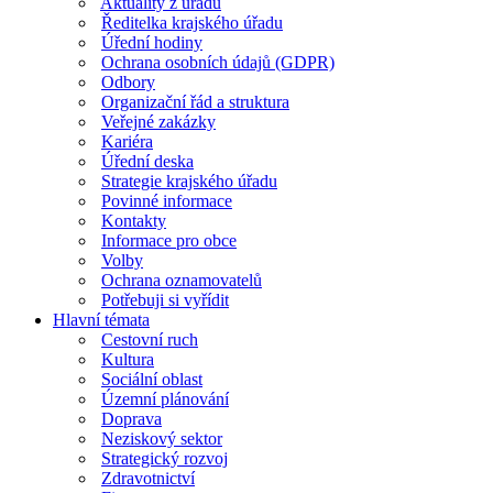
Aktuality z úřadu
Ředitelka krajského úřadu
Úřední hodiny
Ochrana osobních údajů (GDPR)
Odbory
Organizační řád a struktura
Veřejné zakázky
Kariéra
Úřední deska
Strategie krajského úřadu
Povinné informace
Kontakty
Informace pro obce
Volby
Ochrana oznamovatelů
Potřebuji si vyřídit
Hlavní témata
Cestovní ruch
Kultura
Sociální oblast
Územní plánování
Doprava
Neziskový sektor
Strategický rozvoj
Zdravotnictví