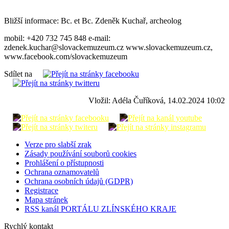
Bližší informace: Bc. et Bc. Zdeněk Kuchař, archeolog
mobil: +420 732 745 848 e-mail:
zdenek.kuchar@slovackemuzeum.cz www.slovackemuzeum.cz,
www.facebook.com/slovackemuzeum
Sdílet na
Vložil: Adéla Čuříková, 14.02.2024 10:02
Verze pro slabší zrak
Zásady používání souborů cookies
Prohlášení o přístupnosti
Ochrana oznamovatelů
Ochrana osobních údajů (GDPR)
Registrace
Mapa stránek
RSS kanál PORTÁLU ZLÍNSKÉHO KRAJE
Rychlý kontakt