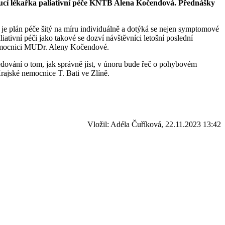
oucí lékařka paliativní péče KNTB Alena Kočendová. Přednášky
 je plán péče šitý na míru individuálně a dotýká se nejen symptomové
liativní péči jako takové se dozví návštěvníci letošní poslední
é nemocnici MUDr. Aleny Kočendové.
edování o tom, jak správně jíst, v únoru bude řeč o pohybovém
rajské nemocnice T. Bati ve Zlíně.
Vložil: Adéla Čuříková, 22.11.2023 13:42