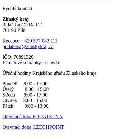
Rychlý kontakt
Zlínský kraj
třída Tomáše Bati 21
761 90 Zlín
Recepce: +420 577 043 111
podatelna@zlinskykraj.cz
IČO: 70891320
ID datové schránky: scsbwku
Úřední hodiny Krajského úřadu Zlínského kraje
Pondělí 8:00 - 17:00
Úterý 8:00 - 15:00
Středa 8:00 - 17:00
Čtvrtek 8:00 - 15:00
Pátek 8:00 - 13:00
Otevírací doba PODATELNA
Otevírací doba CZECHPOINT