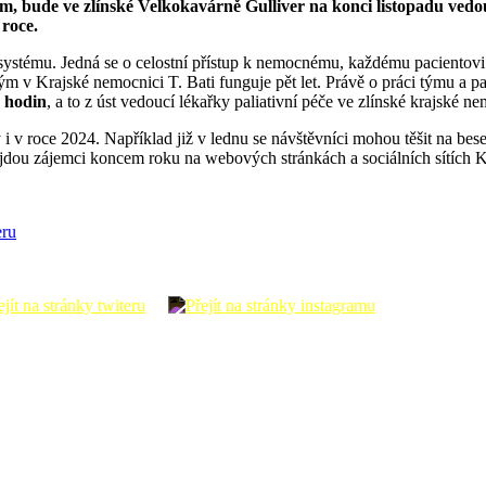
m, bude ve zlínské Velkokavárně Gulliver na konci listopadu ved
 roce.
o systému. Jedná se o celostní přístup k nemocnému, každému pacientovi
í tým v Krajské nemocnici T. Bati funguje pět let. Právě o práci týmu a pa
0 hodin
, a to z úst vedoucí lékařky paliativní péče ve zlínské krajsk
 v roce 2024. Například již v lednu se návštěvníci mohou těšit na bes
ajdou zájemci koncem roku na webových stránkách a sociálních sítích K