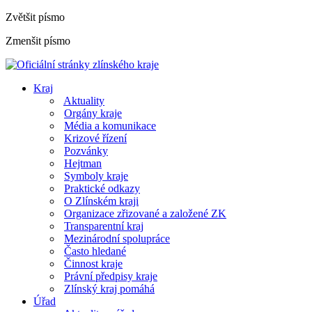
Zvětšit písmo
Zmenšit písmo
Kraj
Aktuality
Orgány kraje
Média a komunikace
Krizové řízení
Pozvánky
Hejtman
Symboly kraje
Praktické odkazy
O Zlínském kraji
Organizace zřizované a založené ZK
Transparentní kraj
Mezinárodní spolupráce
Často hledané
Činnost kraje
Právní předpisy kraje
Zlínský kraj pomáhá
Úřad