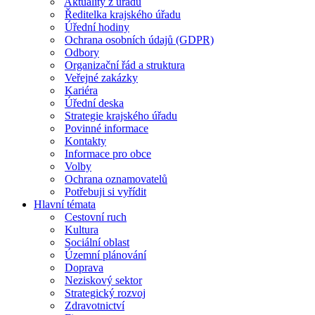
Aktuality z úřadu
Ředitelka krajského úřadu
Úřední hodiny
Ochrana osobních údajů (GDPR)
Odbory
Organizační řád a struktura
Veřejné zakázky
Kariéra
Úřední deska
Strategie krajského úřadu
Povinné informace
Kontakty
Informace pro obce
Volby
Ochrana oznamovatelů
Potřebuji si vyřídit
Hlavní témata
Cestovní ruch
Kultura
Sociální oblast
Územní plánování
Doprava
Neziskový sektor
Strategický rozvoj
Zdravotnictví