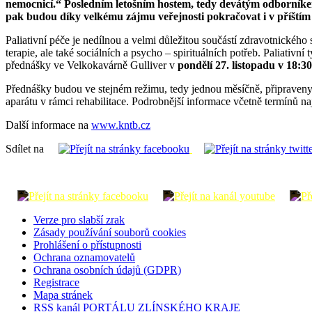
nemocnicí.“ Posledním letošním hostem, tedy devátým odborníke
pak budou díky velkému zájmu veřejnosti pokračovat i v příštím
Paliativní péče je nedílnou a velmi důležitou součástí zdravotnickéh
terapie, ale také sociálních a psycho – spirituálních potřeb. Paliativn
přednášky ve Velkokavárně Gulliver v
pondělí 27. listopadu v 18:3
Přednášky budou ve stejném režimu, tedy jednou měsíčně, připraveny i
aparátu v rámci rehabilitace. Podrobnější informace včetně termínů n
Další informace na
www.kntb.cz
Sdílet na
Verze pro slabší zrak
Zásady používání souborů cookies
Prohlášení o přístupnosti
Ochrana oznamovatelů
Ochrana osobních údajů (GDPR)
Registrace
Mapa stránek
RSS kanál PORTÁLU ZLÍNSKÉHO KRAJE