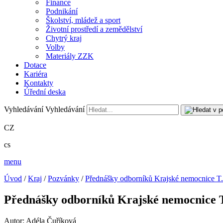
Finance
Podnikání
Školství, mládež a sport
Životní prostředí a zemědělství
Chytrý kraj
Volby
Materiály ZZK
Dotace
Kariéra
Kontakty
Úřední deska
Vyhledávání
Vyhledávání
CZ
cs
menu
Úvod
/
Kraj
/
Pozvánky
/
Přednášky odborníků Krajské nemocnice T. 
Přednášky odborníků Krajské nemocnice T.
Autor: Adéla Čuříková