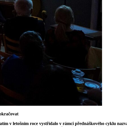
okračovat
atím v letošním roce vystřídalo v rámci přednáškového cyklu naz