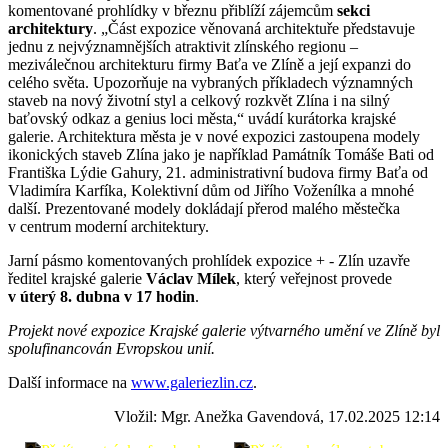
komentované prohlídky v březnu přiblíží zájemcům
sekci
architektury
. „Část expozice věnovaná architektuře představuje
jednu z nejvýznamnějších atraktivit zlínského regionu –
meziválečnou architekturu firmy Baťa ve Zlíně a její expanzi do
celého světa. Upozorňuje na vybraných příkladech významných
staveb na nový životní styl a celkový rozkvět Zlína i na silný
baťovský odkaz a genius loci města,“ uvádí kurátorka krajské
galerie. Architektura města je v nové expozici zastoupena modely
ikonických staveb Zlína jako je například Památník Tomáše Bati od
Františka Lýdie Gahury, 21. administrativní budova firmy Baťa od
Vladimíra Karfíka, Kolektivní dům od Jiřího Voženílka a mnohé
další. Prezentované modely dokládají přerod malého městečka
v centrum moderní architektury.
Jarní pásmo komentovaných prohlídek expozice + - Zlín uzavře
ředitel krajské galerie
Václav Mílek
, který veřejnost provede
v úterý 8. dubna v 17 hodin
.
Projekt nové expozice Krajské galerie výtvarného umění ve Zlíně byl
spolufinancován Evropskou unií.
Další informace na
www.galeriezlin.cz
.
Vložil: Mgr. Anežka Gavendová, 17.02.2025 12:14