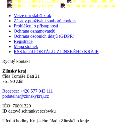
Verze pro slabší zrak
Zásady používání souborů cookies
Prohlášení o přístupnosti
Ochrana oznamovatelů
Ochrana osobních údajů (GDPR)
Registrace
Mapa stránek
RSS kanál PORTÁLU ZLÍNSKÉHO KRAJE
Rychlý kontakt
Zlínský kraj
třída Tomáše Bati 21
761 90 Zlín
Recepce: +420 577 043 111
podatelna@zlinskykraj.cz
IČO: 70891320
ID datové schránky: scsbwku
Úřední hodiny Krajského úřadu Zlínského kraje