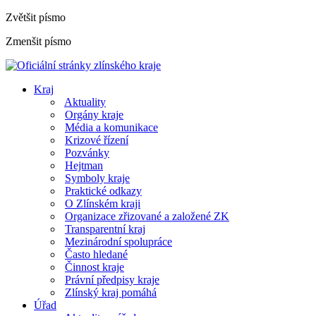
Zvětšit písmo
Zmenšit písmo
Kraj
Aktuality
Orgány kraje
Média a komunikace
Krizové řízení
Pozvánky
Hejtman
Symboly kraje
Praktické odkazy
O Zlínském kraji
Organizace zřizované a založené ZK
Transparentní kraj
Mezinárodní spolupráce
Často hledané
Činnost kraje
Právní předpisy kraje
Zlínský kraj pomáhá
Úřad