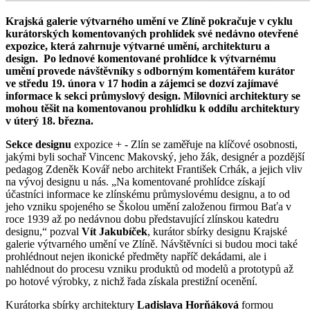
Krajská galerie výtvarného umění ve Zlíně pokračuje v cyklu
kurátorských komentovaných prohlídek své nedávno otevřené
expozice, která zahrnuje výtvarné umění, architekturu a
design. Po lednové komentované prohlídce k výtvarnému
umění provede návštěvníky s odborným komentářem kurátor
ve středu 19. února v 17 hodin a zájemci se dozví zajímavé
informace k sekci průmyslový design. Milovníci architektury se
mohou těšit na komentovanou prohlídku k oddílu architektury
v úterý 18. března.
Sekce designu
expozice + - Zlín se zaměřuje na klíčové osobnosti,
jakými byli sochař Vincenc Makovský, jeho žák, designér a pozdější
pedagog Zdeněk Kovář nebo architekt František Crhák, a jejich vliv
na vývoj designu u nás. „Na komentované prohlídce získají
účastníci informace ke zlínskému průmyslovému designu, a to od
jeho vzniku spojeného se Školou umění založenou firmou Baťa v
roce 1939 až po nedávnou dobu představující zlínskou katedru
designu,“ pozval
Vít Jakubíček
, kurátor sbírky designu Krajské
galerie výtvarného umění ve Zlíně. Návštěvníci si budou moci také
prohlédnout nejen ikonické předměty napříč dekádami, ale i
nahlédnout do procesu vzniku produktů od modelů a prototypů až
po hotové výrobky, z nichž řada získala prestižní ocenění.
Kurátorka sbírky architektury
Ladislava Horňáková
formou