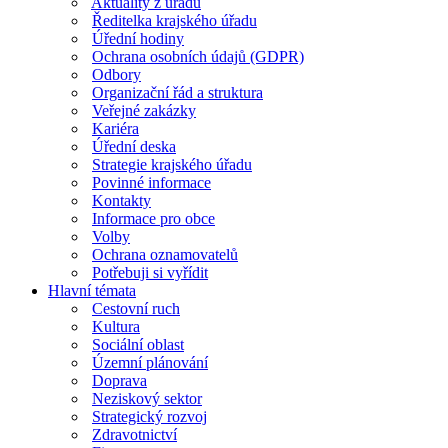
Aktuality z úřadu
Ředitelka krajského úřadu
Úřední hodiny
Ochrana osobních údajů (GDPR)
Odbory
Organizační řád a struktura
Veřejné zakázky
Kariéra
Úřední deska
Strategie krajského úřadu
Povinné informace
Kontakty
Informace pro obce
Volby
Ochrana oznamovatelů
Potřebuji si vyřídit
Hlavní témata
Cestovní ruch
Kultura
Sociální oblast
Územní plánování
Doprava
Neziskový sektor
Strategický rozvoj
Zdravotnictví