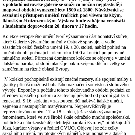
z pokladů ostravské galerie se snaží co možná nejplastičtěji
mapovat období vymezené lety 1500 až 1800. Návštěvníci se
seznámí s přístupem umělců tvořících pod vlivem italským,
flámským či nizozemským. Výstava bude zahájena vernisáží
s hudebním doprovodem 20. února v 17 hodin.
Kolekce evropského umění tvoří významnou část bohatství sbírek,
které Galerie výtvarného umění v Ostravě spravuje, a vedle
zásadních celků českého umění 19. a 20. století, nabízí pohled na
umění období počínající kolem roku 1500 a končící po polovině
minulého století. Přirozená dominance kolekce se objevuje v umění
italského baroka, období mladší je pak rozvíjeno dílčími celky se
zaměřením na různé oblasti Evropy.
„V kolekci pochopitelně existují značné mezery, ale spojení malby a
grafiky přináší možnost bohatšího naznačení souvislostí slohového
vývoje. Exponáty z počátku tohoto sledovaného období pochází ze
středoevropského prostoru a zachycují přechod od pozdní gotiky k
renesanci. S 16. stoletím v zastoupení děl nabývá italské umění,
zejména s nastupujícím manýrismem. Nejpřesvědčivěji je
reprezentováno umění 17. a 18. století, jež se stalo významným
fenoménem, které ve své široké škále odráželo mnohé společenské,
politické a náboženské děje tehdejší barokní Evropy,“ přibližuje Jiří
Jůza, kurátor výstavy a ředitel GVUO. Objevují se zde celky
sakrálního umění, mytologických námětů, krajinomalby a dalších