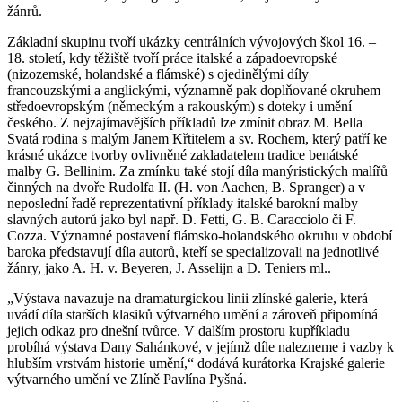
žánrů.
Základní skupinu tvoří ukázky centrálních vývojových škol 16. –
18. století, kdy těžiště tvoří práce italské a západoevropské
(nizozemské, holandské a flámské) s ojedinělými díly
francouzskými a anglickými, významně pak doplňované okruhem
středoevropským (německým a rakouským) s doteky i umění
českého. Z nejzajímavějších příkladů lze zmínit obraz M. Bella
Svatá rodina s malým Janem Křtitelem a sv. Rochem, který patří ke
krásné ukázce tvorby ovlivněné zakladatelem tradice benátské
malby G. Bellinim. Za zmínku také stojí díla manýristických malířů
činných na dvoře Rudolfa II. (H. von Aachen, B. Spranger) a v
neposlední řadě reprezentativní příklady italské barokní malby
slavných autorů jako byl např. D. Fetti, G. B. Caracciolo či F.
Cozza. Významné postavení flámsko-holandského okruhu v období
baroka představují díla autorů, kteří se specializovali na jednotlivé
žánry, jako A. H. v. Beyeren, J. Asselijn a D. Teniers ml..
„Výstava navazuje na dramaturgickou linii zlínské galerie, která
uvádí díla starších klasiků výtvarného umění a zároveň připomíná
jejich odkaz pro dnešní tvůrce. V dalším prostoru kupříkladu
probíhá výstava Dany Sahánkové, v jejímž díle nalezneme i vazby k
hlubším vrstvám historie umění,“ dodává kurátorka Krajské galerie
výtvarného umění ve Zlíně Pavlína Pyšná.