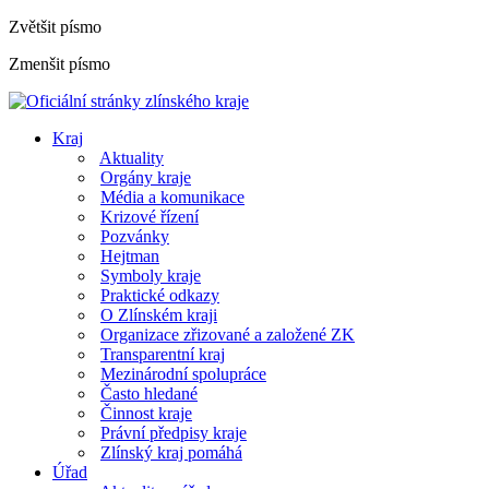
Zvětšit písmo
Zmenšit písmo
Kraj
Aktuality
Orgány kraje
Média a komunikace
Krizové řízení
Pozvánky
Hejtman
Symboly kraje
Praktické odkazy
O Zlínském kraji
Organizace zřizované a založené ZK
Transparentní kraj
Mezinárodní spolupráce
Často hledané
Činnost kraje
Právní předpisy kraje
Zlínský kraj pomáhá
Úřad