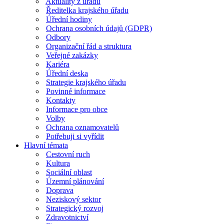
Aktuality z úřadu
Ředitelka krajského úřadu
Úřední hodiny
Ochrana osobních údajů (GDPR)
Odbory
Organizační řád a struktura
Veřejné zakázky
Kariéra
Úřední deska
Strategie krajského úřadu
Povinné informace
Kontakty
Informace pro obce
Volby
Ochrana oznamovatelů
Potřebuji si vyřídit
Hlavní témata
Cestovní ruch
Kultura
Sociální oblast
Územní plánování
Doprava
Neziskový sektor
Strategický rozvoj
Zdravotnictví