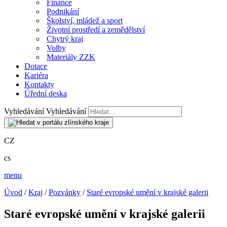
Finance
Podnikání
Školství, mládež a sport
Životní prostředí a zemědělství
Chytrý kraj
Volby
Materiály ZZK
Dotace
Kariéra
Kontakty
Úřední deska
Vyhledávání
Vyhledávání
CZ
cs
menu
Úvod
/
Kraj
/
Pozvánky
/
Staré evropské umění v krajské galerii
Staré evropské umění v krajské galerii