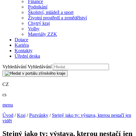
Finance
Podnikání
Školství, mládež a sport
Životní prostředí a zemědělství
Chytrý kraj
Volby
Materiály ZZK
Dotace
Kariéra
Kontakty
Úřední deska
Vyhledávání
Vyhledávání
CZ
cs
menu
Úvod
/
Kraj
/
Pozvánky
/
Stejný jako ty: výstava, kterou nestačí jen
vidět
Stejný jako ty: výstava, kterou nestačí jen