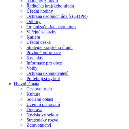
Aktuality z úřadu
Ředitelka krajského úřadu
Úřední hodiny
Ochrana osobních údajů (GDPR)
Odbory
Organizační řád a struktura
Veřejné zakázky
Kariéra
Úřední deska
Strategie krajského úřadu
Povinné informace
Kontakty
Informace pro obce
Volby
Ochrana oznamovatelů
Potřebuji si vyřídit
Hlavní témata
Cestovní ruch
Kultura
Sociální oblast
Územní plánování
Doprava
Neziskový sektor
Strategický rozvoj
Zdravotnictví