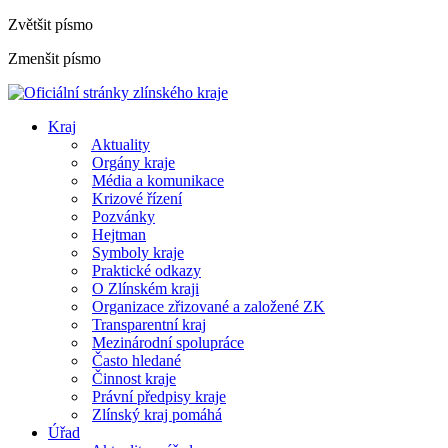
Zvětšit písmo
Zmenšit písmo
Kraj
Aktuality
Orgány kraje
Média a komunikace
Krizové řízení
Pozvánky
Hejtman
Symboly kraje
Praktické odkazy
O Zlínském kraji
Organizace zřizované a založené ZK
Transparentní kraj
Mezinárodní spolupráce
Často hledané
Činnost kraje
Právní předpisy kraje
Zlínský kraj pomáhá
Úřad