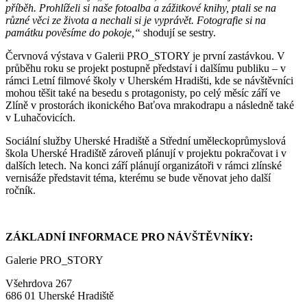
příběh. Prohlíželi si naše fotoalba a zážitkové knihy, ptali se na
různé věci ze života a nechali si je vyprávět. Fotografie si na
památku pověsíme do pokoje,“
shodují se sestry.
Červnová výstava v Galerii PRO_STORY je první zastávkou. V
průběhu roku se projekt postupně představí i dalšímu publiku – v
rámci Letní filmové školy v Uherském Hradišti, kde se návštěvníci
mohou těšit také na besedu s protagonisty, po celý měsíc září ve
Zlíně v prostorách ikonického Baťova mrakodrapu a následně také
v Luhačovicích.
Sociální služby Uherské Hradiště a Střední uměleckoprůmyslová
škola Uherské Hradiště zároveň plánují v projektu pokračovat i v
dalších letech. Na konci září plánují organizátoři v rámci zlínské
vernisáže představit téma, kterému se bude věnovat jeho další
ročník.
ZÁKLADNÍ INFORMACE PRO NÁVŠTĚVNÍKY:
Galerie PRO_STORY
Všehrdova 267
686 01 Uherské Hradiště