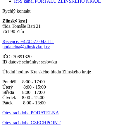
RSS kanál PORTÁLU ZLÍNSKÉHO KRAJE
Rychlý kontakt
Zlínský kraj
třída Tomáše Bati 21
761 90 Zlín
Recepce: +420 577 043 111
podatelna@zlinskykraj.cz
IČO: 70891320
ID datové schránky: scsbwku
Úřední hodiny Krajského úřadu Zlínského kraje
Pondělí 8:00 - 17:00
Úterý 8:00 - 15:00
Středa 8:00 - 17:00
Čtvrtek 8:00 - 15:00
Pátek 8:00 - 13:00
Otevírací doba PODATELNA
Otevírací doba CZECHPOINT