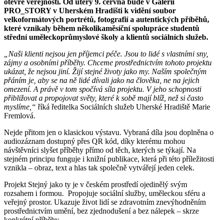
otevře veřejnosti. Od úterý 9. června bude v Galerii
PRO_STORY v Uherském Hradišti k vidění soubor
velkoformátových portrétů, fotografií a autentických příběhů,
které vznikaly během několikaměsíční spolupráce studentů
střední uměleckoprůmyslové školy a klientů sociálních služeb.
„Naši klienti nejsou jen příjemci péče. Jsou to lidé s vlastními sny,
zájmy a osobními příběhy. Chceme prostřednictvím tohoto projektu
ukázat, že nejsou jiní. Žijí stejné životy jako my. Naším společným
přáním je, aby se na ně lidé dívali jako na člověka, ne na jejich
omezení. A právě v tom spočívá síla projektu. V jeho schopnosti
přibližovat a propojovat světy, které k sobě mají blíž, než si často
myslíme,“
říká ředitelka Sociálních služeb Uherské Hradiště Marie
Fremlová.
Nejde přitom jen o klasickou výstavu. Vybraná díla jsou doplněna o
audiozáznam dostupný přes QR kód, díky kterému mohou
návštěvníci slyšet příběhy přímo od těch, kterých se týkají. Na
stejném principu funguje i knižní publikace, která při této příležitosti
vznikla – obraz, text a hlas tak společně vytvářejí jeden celek.
Projekt Stejný jako ty je v českém prostředí ojedinělý svým
rozsahem i formou. Propojuje sociální služby, uměleckou sféru a
veřejný prostor. Ukazuje život lidí se zdravotním znevýhodněním
prostřednictvím umění, bez zjednodušení a bez nálepek – skrze
konkrétní příběhy.