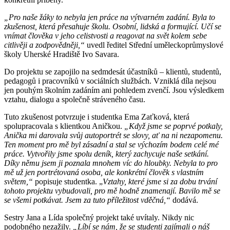
„Pro naše žáky to nebyla jen práce na výtvarném zadání. Byla to
zkušenost, která přesahuje školu. Osobní, lidská a formující. Učí se
vnímat člověka v jeho celistvosti a reagovat na svět kolem sebe
citlivěji a zodpovědněji,“
uvedl ředitel Střední uměleckoprůmyslové
školy Uherské Hradiště Ivo Savara.
Do projektu se zapojilo na sedmdesát účastníků – klientů, studentů,
pedagogů i pracovníků v sociálních službách. Vzniklá díla nejsou
jen pouhým školním zadáním ani pohledem zvenčí. Jsou výsledkem
vztahu, dialogu a společně stráveného času.
Tuto zkušenost potvrzuje i studentka Ema Zaťková, která
spolupracovala s klientkou Aničkou.
„Když jsme se poprvé potkaly,
Anička mi darovala svůj autoportrét se slovy, ať na ni nezapomenu.
Ten moment pro mě byl zásadní a stal se výchozím bodem celé mé
práce. Vytvořily jsme spolu deník, který zachycuje naše setkání.
Díky němu jsem ji poznala mnohem víc do hloubky. Nebyla to pro
mě už jen portrétovaná osoba, ale konkrétní člověk s vlastním
světem,“
popisuje studentka. „
Vztahy, které jsme si za dobu trvání
tohoto projektu vybudovali, pro mě hod­ně znamenají. Bavilo mě se
se všemi potkávat. Jsem za tuto příležitost vděčná,“
dodává.
Sestry Jana a Lída společný projekt také uvítaly. Nikdy nic
podobného nezažily.
„Líbí se nám, že se studenti zajímali o náš