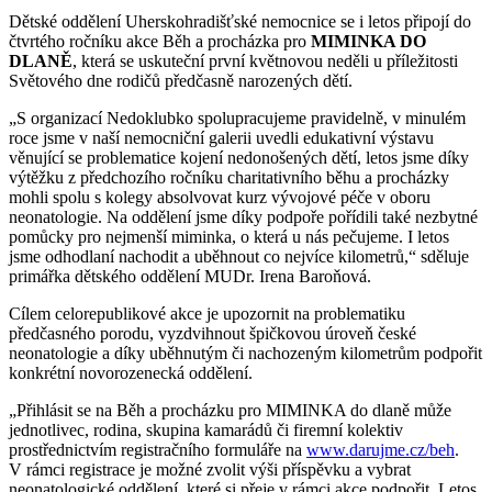
Dětské oddělení Uherskohradišťské nemocnice se i letos připojí do
čtvrtého ročníku akce Běh a procházka pro
MIMINKA DO
DLANĚ
, která se uskuteční první květnovou neděli u příležitosti
Světového dne rodičů předčasně narozených dětí.
„S organizací Nedoklubko spolupracujeme pravidelně, v minulém
roce jsme v naší nemocniční galerii uvedli edukativní výstavu
věnující se problematice kojení nedonošených dětí, letos jsme díky
výtěžku z předchozího ročníku charitativního běhu a procházky
mohli spolu s kolegy absolvovat kurz vývojové péče v oboru
neonatologie. Na oddělení jsme díky podpoře pořídili také nezbytné
pomůcky pro nejmenší miminka, o která u nás pečujeme. I letos
jsme odhodlaní nachodit a uběhnout co nejvíce kilometrů,“ sděluje
primářka dětského oddělení MUDr. Irena Baroňová.
Cílem celorepublikové akce je upozornit na problematiku
předčasného porodu, vyzdvihnout špičkovou úroveň české
neonatologie a díky uběhnutým či nachozeným kilometrům podpořit
konkrétní novorozenecká oddělení.
„Přihlásit se na Běh a procházku pro MIMINKA do dlaně může
jednotlivec, rodina, skupina kamarádů či firemní kolektiv
prostřednictvím registračního formuláře na
www.darujme.cz/beh
.
V rámci registrace je možné zvolit výši příspěvku a vybrat
neonatologické oddělení, které si přeje v rámci akce podpořit. Letos