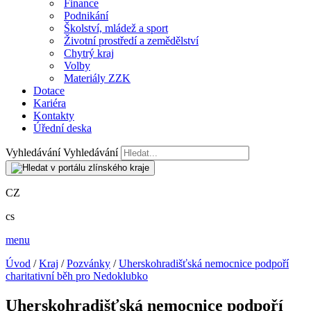
Finance
Podnikání
Školství, mládež a sport
Životní prostředí a zemědělství
Chytrý kraj
Volby
Materiály ZZK
Dotace
Kariéra
Kontakty
Úřední deska
Vyhledávání
Vyhledávání
CZ
cs
menu
Úvod
/
Kraj
/
Pozvánky
/
Uherskohradišťská nemocnice podpoří
charitativní běh pro Nedoklubko
Uherskohradišťská nemocnice podpoří