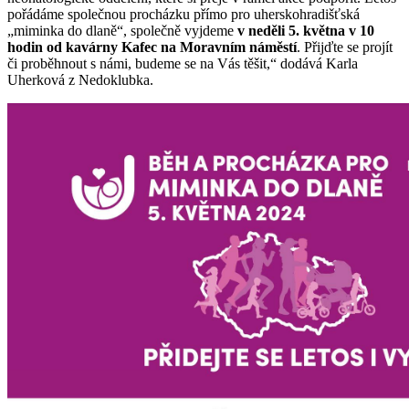
pořádáme společnou procházku přímo pro uherskohradišťská
„miminka do dlaně“, společně vyjdeme
v neděli 5. května v 10
hodin od kavárny Kafec na Moravním náměstí
. Přijďte se projít
či proběhnout s námi, budeme se na Vás těšit,“ dodává Karla
Uherková z Nedoklubka.