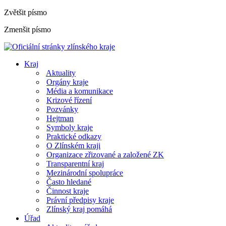
Zvětšit písmo
Zmenšit písmo
Kraj
Aktuality
Orgány kraje
Média a komunikace
Krizové řízení
Pozvánky
Hejtman
Symboly kraje
Praktické odkazy
O Zlínském kraji
Organizace zřizované a založené ZK
Transparentní kraj
Mezinárodní spolupráce
Často hledané
Činnost kraje
Právní předpisy kraje
Zlínský kraj pomáhá
Úřad