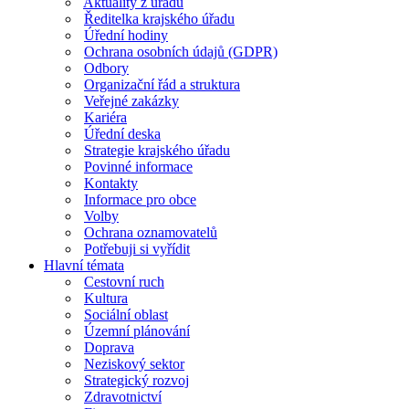
Aktuality z úřadu
Ředitelka krajského úřadu
Úřední hodiny
Ochrana osobních údajů (GDPR)
Odbory
Organizační řád a struktura
Veřejné zakázky
Kariéra
Úřední deska
Strategie krajského úřadu
Povinné informace
Kontakty
Informace pro obce
Volby
Ochrana oznamovatelů
Potřebuji si vyřídit
Hlavní témata
Cestovní ruch
Kultura
Sociální oblast
Územní plánování
Doprava
Neziskový sektor
Strategický rozvoj
Zdravotnictví