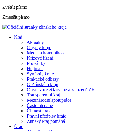
Zvětšit písmo
Zmenšit písmo
Kraj
Aktuality
Orgány kraje
Média a komunikace
Krizové řízení
Pozvánky
Hejtman
Symboly kraje
Praktické odkazy
O Zlínském kraji
Organizace zřizované a založené ZK
Transparentní kraj
Mezinárodní spolupráce
Často hledané
Činnost kraje
Právní předpisy kraje
Zlínský kraj pomáhá
Úřad