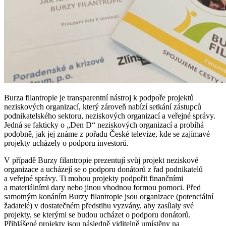
Burza filantropie je transparentní nástroj k podpoře projektů
neziskových organizací, který zároveň nabízí setkání zástupců
podnikatelského sektoru, neziskových organizací a veřejné správy.
Jedná se fakticky o „Den D“ neziskových organizací a probíhá
podobně, jak jej známe z pořadu České televize, kde se zajímavé
projekty ucházely o podporu investorů.
V případě Burzy filantropie prezentují svůj projekt neziskové
organizace a ucházejí se o podporu donátorů z řad podnikatelů
a veřejné správy. Ti mohou projekty podpořit finančními
a materiálními dary nebo jinou vhodnou formou pomoci. Před
samotným konáním Burzy filantropie jsou organizace (potenciální
žadatelé) v dostatečném předstihu vyzvány, aby zasílaly své
projekty, se kterými se budou ucházet o podporu donátorů.
Přihlášené projekty jsou následně viditelně umístěny na