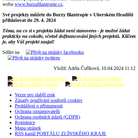
webu
www.burzafilantropie.cz
.
Své projekty můžete do Burzy filantropie v Uherském Hradišti
přihlašovat do 29. 4. 2024
Téma, na co si v projektu žádat není stanoveno - je možné žádat
prakticky na cokoliv, včetně dofinancování jiných projektů. Klíčem
je, aby Váš projekt zaujal!
Sdílet na
Vložil: Adéla Čuříková, 10.04.2024 11:12
Verze pro slabší zrak
Zásady používání souborů cookies
Prohlášení o přístupnosti
Ochrana oznamovatelů
Ochrana osobních údajů (GDPR)
Registrace
Mapa stránek
RSS kanál PORTÁLU ZLÍNSKÉHO KRAJE