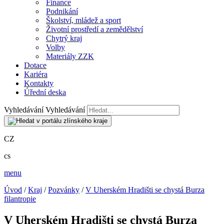
Finance
Podnikání
Školství, mládež a sport
Životní prostředí a zemědělství
Chytrý kraj
Volby
Materiály ZZK
Dotace
Kariéra
Kontakty
Úřední deska
Vyhledávání
Vyhledávání
CZ
cs
menu
Úvod
/
Kraj
/
Pozvánky
/
V Uherském Hradišti se chystá Burza
filantropie
V Uherském Hradišti se chystá Burza