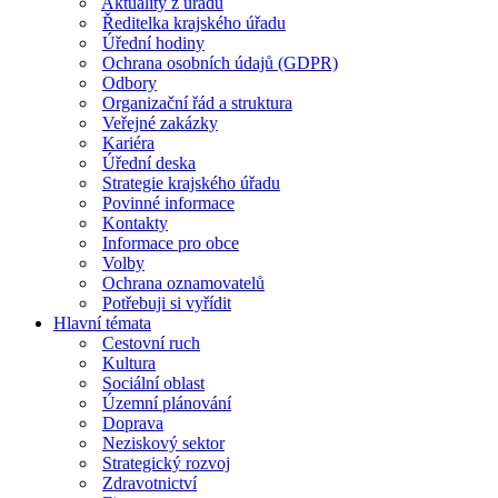
Aktuality z úřadu
Ředitelka krajského úřadu
Úřední hodiny
Ochrana osobních údajů (GDPR)
Odbory
Organizační řád a struktura
Veřejné zakázky
Kariéra
Úřední deska
Strategie krajského úřadu
Povinné informace
Kontakty
Informace pro obce
Volby
Ochrana oznamovatelů
Potřebuji si vyřídit
Hlavní témata
Cestovní ruch
Kultura
Sociální oblast
Územní plánování
Doprava
Neziskový sektor
Strategický rozvoj
Zdravotnictví