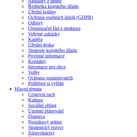
Aktuality z úřadu
Ředitelka krajského úřadu
Úřední hodiny
Ochrana osobních údajů (GDPR)
Odbory
Organizační řád a struktura
Veřejné zakázky
Kariéra
Úřední deska
Strategie krajského úřadu
Povinné informace
Kontakty
Informace pro obce
Volby
Ochrana oznamovatelů
Potřebuji si vyřídit
Hlavní témata
Cestovní ruch
Kultura
Sociální oblast
Územní plánování
Doprava
Neziskový sektor
Strategický rozvoj
Zdravotnictví