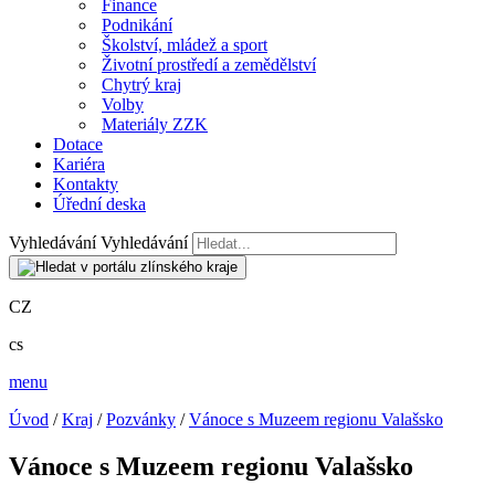
Finance
Podnikání
Školství, mládež a sport
Životní prostředí a zemědělství
Chytrý kraj
Volby
Materiály ZZK
Dotace
Kariéra
Kontakty
Úřední deska
Vyhledávání
Vyhledávání
CZ
cs
menu
Úvod
/
Kraj
/
Pozvánky
/
Vánoce s Muzeem regionu Valašsko
Vánoce s Muzeem regionu Valašsko