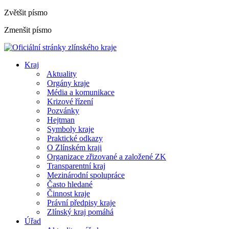
Zvětšit písmo
Zmenšit písmo
Kraj
Aktuality
Orgány kraje
Média a komunikace
Krizové řízení
Pozvánky
Hejtman
Symboly kraje
Praktické odkazy
O Zlínském kraji
Organizace zřizované a založené ZK
Transparentní kraj
Mezinárodní spolupráce
Často hledané
Činnost kraje
Právní předpisy kraje
Zlínský kraj pomáhá
Úřad