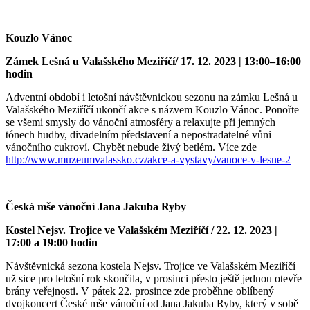
Kouzlo Vánoc
Zámek Lešná u Valašského Meziříčí/ 17.
12. 2023 | 13:00–16:00
hodin
Adventní období i letošní návštěvnickou sezonu na zámku Lešná u
Valašského Meziříčí ukončí akce s názvem Kouzlo Vánoc. Ponořte
se všemi smysly do vánoční atmosféry a relaxujte při jemných
tónech hudby, divadelním představení a nepostradatelné vůni
vánočního cukroví. Chybět nebude živý betlém. Více zde
http://www.muzeumvalassko.cz/akce-a-vystavy/vanoce-v-lesne-2
Česká mše vánoční Jana Jakuba Ryby
Kostel Nejsv. Trojice ve Valašském Meziříčí / 22.
12. 2023 |
17:00 a 19:00 hodin
Návštěvnická sezona kostela Nejsv. Trojice ve Valašském Meziříčí
už sice pro letošní rok skončila, v prosinci přesto ještě jednou otevře
brány veřejnosti. V pátek 22. prosince zde proběhne oblíbený
dvojkoncert České mše vánoční od Jana Jakuba Ryby, který v sobě