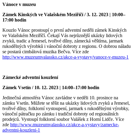
Vánoce v muzeu
Zámek Kinských ve Valašském Meziříčí / 3.
12. 2023 | 10:00–
17:00 hodin
Kouzlo Vánoc prostoupí o první adventní neděli zámek Kinských
ve Valašském Meziříčí. Čekají Vás nejrůznější ukázky lidových
zvyků, tradic a řemesel, tvořivé dílny, zámecká věštírna, jarmark
rukodělných výrobků i vánoční dobroty z regionu. O dobrou náladu
se postará cimbálová muzika Bečva. Více zde
http://www.muzeumvalassko.cz/akce-a-vystavy/vanoce-v-muzeu-1
Zámecké adventní kouzlení
Zámek Vsetín / 10.
12. 2023 | 14:00–17:00 hodin
Jedinečná atmosféra Vánoc zavládne v neděli 10. prosince na
zámku Vsetín. Můžete se těšit na ukázky lidových zvyků a řemesel,
tvořivé dílny, folklorní vystoupení, jarmark s rukodělnými výrobky,
vánoční pátračku po zámku i tradiční dobroty od regionálních
prodejců. Vystoupí folklorní soubor Valášek z Horní Lidče. Více
zde
http://www.muzeumvalassko.cz/akce-a-vystavy/zamecke-
adventni-kouzleni-1