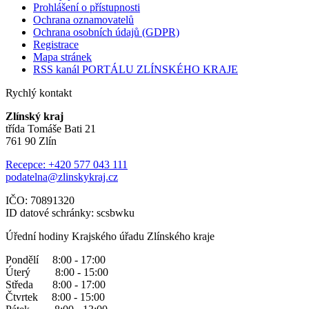
Prohlášení o přístupnosti
Ochrana oznamovatelů
Ochrana osobních údajů (GDPR)
Registrace
Mapa stránek
RSS kanál PORTÁLU ZLÍNSKÉHO KRAJE
Rychlý kontakt
Zlínský kraj
třída Tomáše Bati 21
761 90 Zlín
Recepce: +420 577 043 111
podatelna@zlinskykraj.cz
IČO: 70891320
ID datové schránky: scsbwku
Úřední hodiny Krajského úřadu Zlínského kraje
Pondělí 8:00 - 17:00
Úterý 8:00 - 15:00
Středa 8:00 - 17:00
Čtvrtek 8:00 - 15:00