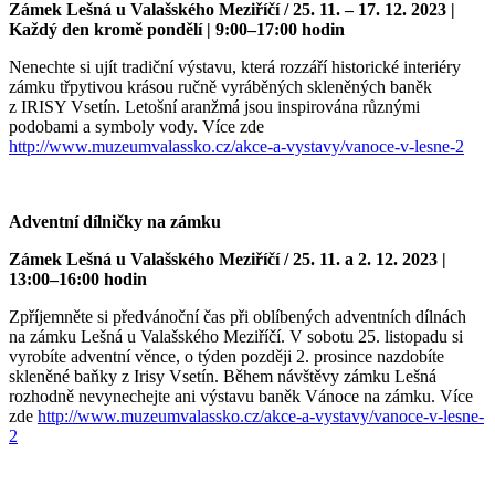
Zámek Lešná u Valašského Meziříčí / 25.
11. – 17. 12. 2023 |
Každý den kromě pondělí | 9:00–17:00 hodin
Nenechte si ujít tradiční výstavu, která rozzáří historické interiéry
zámku třpytivou krásou ručně vyráběných skleněných baněk
z IRISY Vsetín. Letošní aranžmá jsou inspirována různými
podobami a symboly vody. Více zde
http://www.muzeumvalassko.cz/akce-a-vystavy/vanoce-v-lesne-2
Adventní dílničky na zámku
Zámek Lešná u Valašského Meziříčí / 25.
11. a 2. 12. 2023 |
13:00–16:00 hodin
Zpříjemněte si předvánoční čas při oblíbených adventních dílnách
na zámku Lešná u Valašského Meziříčí. V sobotu 25. listopadu si
vyrobíte adventní věnce, o týden později 2. prosince nazdobíte
skleněné baňky z Irisy Vsetín. Během návštěvy zámku Lešná
rozhodně nevynechejte ani výstavu baněk Vánoce na zámku. Více
zde
http://www.muzeumvalassko.cz/akce-a-vystavy/vanoce-v-lesne-
2