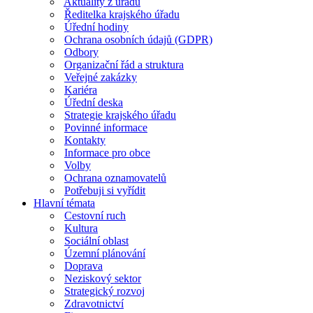
Aktuality z úřadu
Ředitelka krajského úřadu
Úřední hodiny
Ochrana osobních údajů (GDPR)
Odbory
Organizační řád a struktura
Veřejné zakázky
Kariéra
Úřední deska
Strategie krajského úřadu
Povinné informace
Kontakty
Informace pro obce
Volby
Ochrana oznamovatelů
Potřebuji si vyřídit
Hlavní témata
Cestovní ruch
Kultura
Sociální oblast
Územní plánování
Doprava
Neziskový sektor
Strategický rozvoj
Zdravotnictví