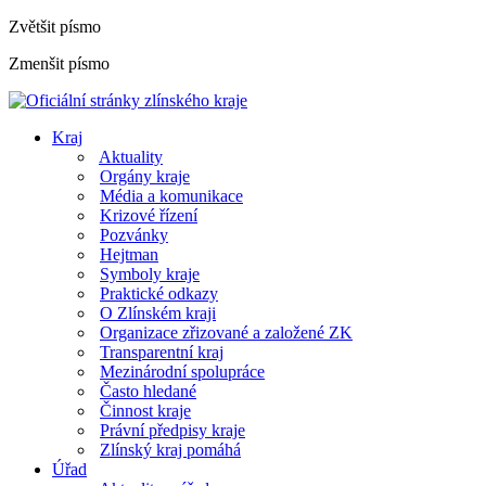
Zvětšit písmo
Zmenšit písmo
Kraj
Aktuality
Orgány kraje
Média a komunikace
Krizové řízení
Pozvánky
Hejtman
Symboly kraje
Praktické odkazy
O Zlínském kraji
Organizace zřizované a založené ZK
Transparentní kraj
Mezinárodní spolupráce
Často hledané
Činnost kraje
Právní předpisy kraje
Zlínský kraj pomáhá
Úřad