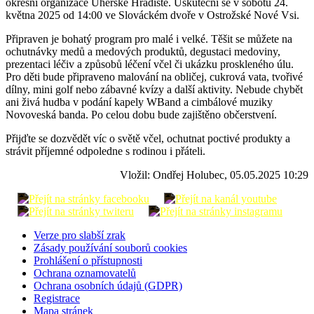
okresní organizace Uherské Hradiště. Uskuteční se v sobotu 24.
května 2025 od 14:00 ve Slováckém dvoře v Ostrožské Nové Vsi.
Připraven je bohatý program pro malé i velké. Těšit se můžete na
ochutnávky medů a medových produktů, degustaci medoviny,
prezentaci léčiv a způsobů léčení včel či ukázku proskleného úlu.
Pro děti bude připraveno malování na obličej, cukrová vata, tvořivé
dílny, mini golf nebo zábavné kvízy a další aktivity. Nebude chybět
ani živá hudba v podání kapely WBand a cimbálové muziky
Novoveská banda. Po celou dobu bude zajištěno občerstvení.
Přijďte se dozvědět víc o světě včel, ochutnat poctivé produkty a
strávit příjemné odpoledne s rodinou i přáteli.
Vložil: Ondřej Holubec, 05.05.2025 10:29
Verze pro slabší zrak
Zásady používání souborů cookies
Prohlášení o přístupnosti
Ochrana oznamovatelů
Ochrana osobních údajů (GDPR)
Registrace
Mapa stránek