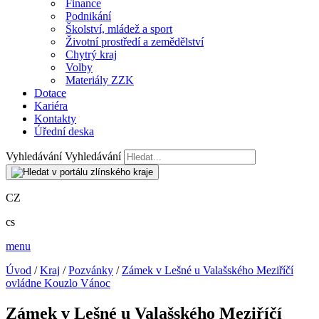
Finance
Podnikání
Školství, mládež a sport
Životní prostředí a zemědělství
Chytrý kraj
Volby
Materiály ZZK
Dotace
Kariéra
Kontakty
Úřední deska
Vyhledávání
Vyhledávání
CZ
cs
menu
Úvod
/
Kraj
/
Pozvánky
/
Zámek v Lešné u Valašského Meziříčí
ovládne Kouzlo Vánoc
Zámek v Lešné u Valašského Meziříčí