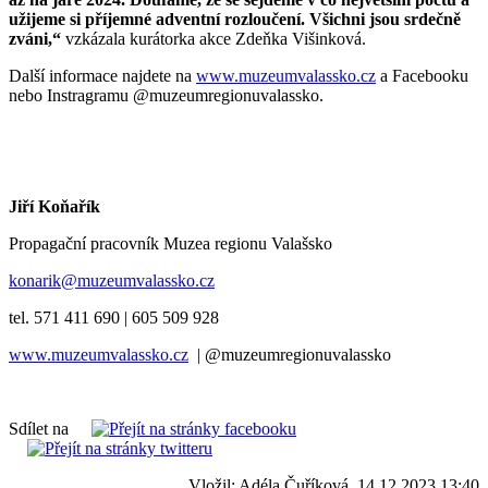
užijeme si příjemné adventní rozloučení. Všichni jsou srdečně
zváni,“
vzkázala kurátorka akce Zdeňka Višinková.
Další informace najdete na
www.muzeumvalassko.cz
a Facebooku
nebo Instragramu @muzeumregionuvalassko.
Jiří Koňařík
Propagační pracovník Muzea regionu Valašsko
konarik@muzeumvalassko.cz
tel. 571 411 690 | 605 509 928
www.muzeumvalassko.cz
| @muzeumregionuvalassko
Sdílet na
Vložil: Adéla Čuříková, 14.12.2023 13:40