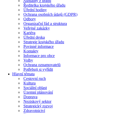
Aktuality z úřadu
Ředitelka krajského úřadu
Úřední hodiny
Ochrana osobních údajů (GDPR)
Odbory
Organizační řád a struktura
Veřejné zakázky
Kariéra
Úřední deska
Strategie krajského úřadu
Povinné informace
Kontakty
Informace pro obce
Volby
Ochrana oznamovatelů
Potřebuji si vyřídit
Hlavní témata
Cestovní ruch
Kultura
Sociální oblast
Územní plánování
Doprava
Neziskový sektor
Strategický rozvoj
Zdravotnictví