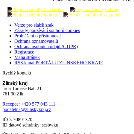
Verze pro slabší zrak
Zásady používání souborů cookies
Prohlášení o přístupnosti
Ochrana oznamovatelů
Ochrana osobních údajů (GDPR)
Registrace
Mapa stránek
RSS kanál PORTÁLU ZLÍNSKÉHO KRAJE
Rychlý kontakt
Zlínský kraj
třída Tomáše Bati 21
761 90 Zlín
Recepce: +420 577 043 111
podatelna@zlinskykraj.cz
IČO: 70891320
ID datové schránky: scsbwku