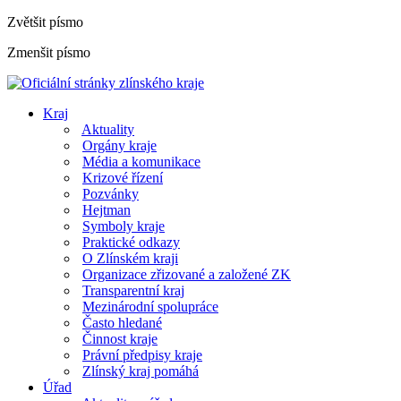
Zvětšit písmo
Zmenšit písmo
Kraj
Aktuality
Orgány kraje
Média a komunikace
Krizové řízení
Pozvánky
Hejtman
Symboly kraje
Praktické odkazy
O Zlínském kraji
Organizace zřizované a založené ZK
Transparentní kraj
Mezinárodní spolupráce
Často hledané
Činnost kraje
Právní předpisy kraje
Zlínský kraj pomáhá
Úřad