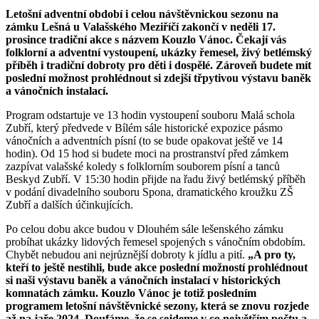
Letošní adventní období i celou návštěvnickou sezonu na
zámku Lešná u Valašského Meziříčí zakončí v neděli 17.
prosince tradiční akce s názvem Kouzlo Vánoc. Čekají vás
folklorní a adventní vystoupení, ukázky řemesel, živý betlémský
příběh i tradiční dobroty pro děti i dospělé. Zároveň budete mít
poslední možnost prohlédnout si zdejší třpytivou výstavu baněk
a vánočních instalací.
Program odstartuje ve 13 hodin vystoupení souboru Malá schola
Zubří, který předvede v Bílém sále historické expozice pásmo
vánočních a adventních písní (to se bude opakovat ještě ve 14
hodin). Od 15 hod si budete moci na prostranství před zámkem
zazpívat valašské koledy s folklorním souborem písní a tanců
Beskyd Zubří. V 15:30 hodin přijde na řadu živý betlémský příběh
v podání divadelního souboru Spona, dramatického kroužku ZŠ
Zubří a dalších účinkujících.
Po celou dobu akce budou v Dlouhém sále lešenského zámku
probíhat ukázky lidových řemesel spojených s vánočním obdobím.
Chybět nebudou ani nejrůznější dobroty k jídlu a pití.
„A pro ty,
kteří to ještě nestihli, bude akce poslední možností prohlédnout
si naši výstavu baněk a vánočních instalací v historických
komnatách zámku. Kouzlo Vánoc je totiž posledním
programem letošní návštěvnické sezony, která se znovu rozjede
až na jaře 2024. Doufáme, že se sejdeme v co největším počtu a