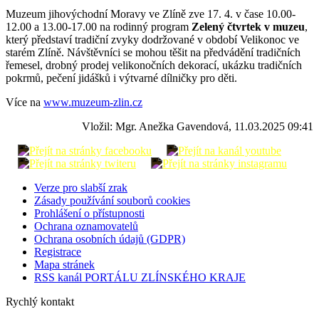
Muzeum jihovýchodní Moravy ve Zlíně zve 17. 4. v čase 10.00-
12.00 a 13.00-17.00 na rodinný program
Zelený čtvrtek v muzeu
,
který představí tradiční zvyky dodržované v období Velikonoc ve
starém Zlíně. Návštěvníci se mohou těšit na předvádění tradičních
řemesel, drobný prodej velikonočních dekorací, ukázku tradičních
pokrmů, pečení jidášků i výtvarné dílničky pro děti.
Více na
www.muzeum-zlin.cz
Vložil: Mgr. Anežka Gavendová, 11.03.2025 09:41
Verze pro slabší zrak
Zásady používání souborů cookies
Prohlášení o přístupnosti
Ochrana oznamovatelů
Ochrana osobních údajů (GDPR)
Registrace
Mapa stránek
RSS kanál PORTÁLU ZLÍNSKÉHO KRAJE
Rychlý kontakt