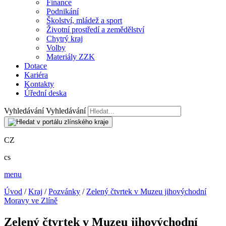
Finance
Podnikání
Školství, mládež a sport
Životní prostředí a zemědělství
Chytrý kraj
Volby
Materiály ZZK
Dotace
Kariéra
Kontakty
Úřední deska
Vyhledávání
Vyhledávání
CZ
cs
menu
Úvod
/
Kraj
/
Pozvánky
/
Zelený čtvrtek v Muzeu jihovýchodní
Moravy ve Zlíně
Zelený čtvrtek v Muzeu jihovýchodní