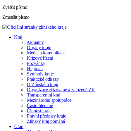
Zvětšit písmo
Zmenšit písmo
Kraj
Aktuality
Orgány kraje
Média a komunikace
Krizové řízení
Pozvánky
Hejtman
Symboly kraje
Praktické odkazy
O Zlínském kraji
Organizace zřizované a založené ZK
Transparentní kraj
Mezinárodní spolupráce
Často hledané
Činnost kraje
Právní předpisy kraje
Zlínský kraj pomáhá
Úřad