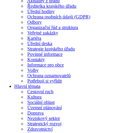
Aktuality z úřadu
Ředitelka krajského úřadu
Úřední hodiny
Ochrana osobních údajů (GDPR)
Odbory
Organizační řád a struktura
Veřejné zakázky
Kariéra
Úřední deska
Strategie krajského úřadu
Povinné informace
Kontakty
Informace pro obce
Volby
Ochrana oznamovatelů
Potřebuji si vyřídit
Hlavní témata
Cestovní ruch
Kultura
Sociální oblast
Územní plánování
Doprava
Neziskový sektor
Strategický rozvoj
Zdravotnictví