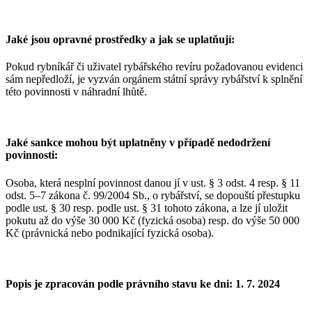
Jaké jsou opravné prostředky a jak se uplatňují:
Pokud rybníkář či uživatel rybářského revíru požadovanou evidenci
sám nepředloží, je vyzván orgánem státní správy rybářství k splnění
této povinnosti v náhradní lhůtě.
Jaké sankce mohou být uplatněny v případě nedodržení
povinnosti:
Osoba, která nesplní povinnost danou jí v ust. § 3 odst. 4 resp. § 11
odst. 5–7 zákona č. 99/2004 Sb., o rybářství, se dopouští přestupku
podle ust. § 30 resp. podle ust. § 31 tohoto zákona, a lze jí uložit
pokutu až do výše 30 000 Kč (fyzická osoba) resp. do výše 50 000
Kč (právnická nebo podnikající fyzická osoba).
Popis je zpracován podle právního stavu ke dni: 1. 7. 2024