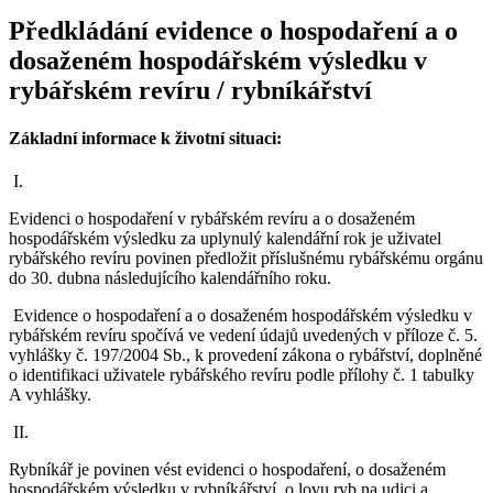
Předkládání evidence o hospodaření a o
dosaženém hospodářském výsledku v
rybářském revíru / rybníkářství
Základní informace k životní situaci:
I.
Evidenci o hospodaření v rybářském revíru a o dosaženém
hospodářském výsledku za uplynulý kalendářní rok je uživatel
rybářského revíru povinen předložit příslušnému rybářskému orgánu
do 30. dubna následujícího kalendářního roku.
Evidence o hospodaření a o dosaženém hospodářském výsledku v
rybářském revíru spočívá ve vedení údajů uvedených v příloze č. 5.
vyhlášky č. 197/2004 Sb., k provedení zákona o rybářství, doplněné
o identifikaci uživatele rybářského revíru podle přílohy č. 1 tabulky
A vyhlášky.
II.
Rybníkář je povinen vést evidenci o hospodaření, o dosaženém
hospodářském výsledku v rybníkářství, o lovu ryb na udici a