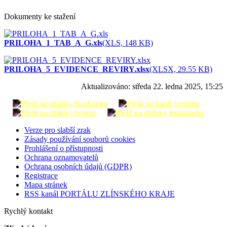
Dokumenty ke stažení
PRILOHA_1_TAB_A_G.xls
(XLS, 148 KB)
PRILOHA_5_EVIDENCE_REVIRY.xlsx
(XLSX, 29.55 KB)
Aktualizováno:
středa 22. ledna 2025, 15:25
Verze pro slabší zrak
Zásady používání souborů cookies
Prohlášení o přístupnosti
Ochrana oznamovatelů
Ochrana osobních údajů (GDPR)
Registrace
Mapa stránek
RSS kanál PORTÁLU ZLÍNSKÉHO KRAJE
Rychlý kontakt