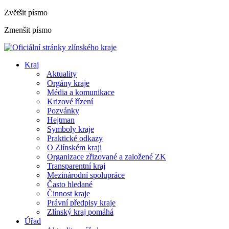
Zvětšit písmo
Zmenšit písmo
Kraj
Aktuality
Orgány kraje
Média a komunikace
Krizové řízení
Pozvánky
Hejtman
Symboly kraje
Praktické odkazy
O Zlínském kraji
Organizace zřizované a založené ZK
Transparentní kraj
Mezinárodní spolupráce
Často hledané
Činnost kraje
Právní předpisy kraje
Zlínský kraj pomáhá
Úřad