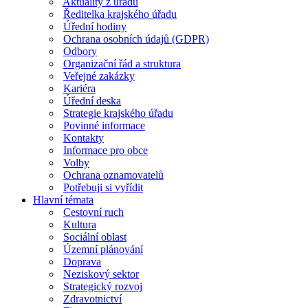
Aktuality z úřadu
Ředitelka krajského úřadu
Úřední hodiny
Ochrana osobních údajů (GDPR)
Odbory
Organizační řád a struktura
Veřejné zakázky
Kariéra
Úřední deska
Strategie krajského úřadu
Povinné informace
Kontakty
Informace pro obce
Volby
Ochrana oznamovatelů
Potřebuji si vyřídit
Hlavní témata
Cestovní ruch
Kultura
Sociální oblast
Územní plánování
Doprava
Neziskový sektor
Strategický rozvoj
Zdravotnictví