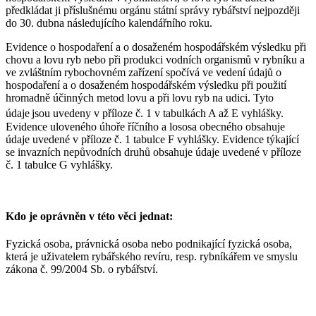
předkládat ji příslušnému orgánu státní správy rybářství nejpozději
do 30. dubna následujícího kalendářního roku.
Evidence o hospodaření a o dosaženém hospodářském výsledku při
chovu a lovu ryb nebo při produkci vodních organismů v rybníku a
ve zvláštním rybochovném zařízení spočívá ve vedení údajů o
hospodaření a o dosaženém hospodářském výsledku při použití
hromadně účinných metod lovu a při lovu ryb na udici. Tyto
údaje
jsou uvedeny v příloze č. 1 v tabulkách A až E vyhlášky.
Evidence uloveného úhoře říčního a lososa obecného obsahuje
údaje uvedené v příloze č. 1 tabulce F vyhlášky. Evidence týkající
se invazních nepůvodních druhů obsahuje údaje uvedené v příloze
č. 1 tabulce G vyhlášky.
Kdo je oprávněn v této věci jednat:
Fyzická osoba, právnická osoba nebo podnikající fyzická osoba,
která je uživatelem rybářského revíru, resp. rybníkářem ve smyslu
zákona č. 99/2004 Sb. o rybářství.