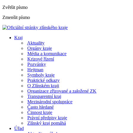
Zvětšit písmo
Zmenšit písmo
Kraj
Aktuality
Orgány kraje
Média a komunikace
Krizové řízení
Pozvánky
Hejtman
Symboly kraje
Praktické odkazy
O Zlínském kraji
Organizace zřizované a založené ZK
Transparentní kraj
Mezinárodní spolupráce
Často hledané
Činnost kraje
Právní předpisy kraje
Zlínský kraj pomáhá
Úřad