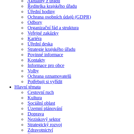
Aktuality z úřadu
Ředitelka krajského úřadu
Úřední hodiny
Ochrana osobních údajů (GDPR)
Odbory
Organizační řád a struktura
Veřejné zakázky
Kariéra
Úřední deska
Strategie krajského úřadu
Povinné informace
Kontakty
Informace pro obce
Volby
Ochrana oznamovatelů
Potřebuji si vyřídit
Hlavní témata
Cestovní ruch
Kultura
Sociální oblast
Územní plánování
Doprava
Neziskový sektor
Strategický rozvoj
Zdravotnictví