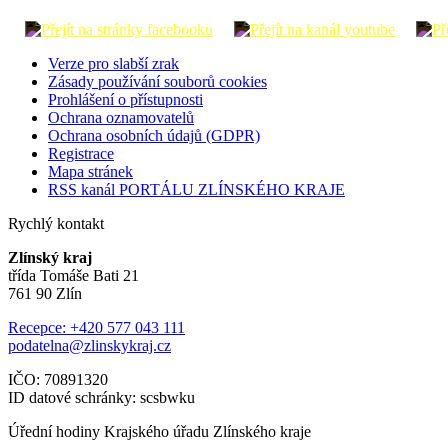
Verze pro slabší zrak
Zásady používání souborů cookies
Prohlášení o přístupnosti
Ochrana oznamovatelů
Ochrana osobních údajů (GDPR)
Registrace
Mapa stránek
RSS kanál PORTÁLU ZLÍNSKÉHO KRAJE
Rychlý kontakt
Zlínský kraj
třída Tomáše Bati 21
761 90 Zlín
Recepce: +420 577 043 111
podatelna@zlinskykraj.cz
IČO: 70891320
ID datové schránky: scsbwku
Úřední hodiny Krajského úřadu Zlínského kraje