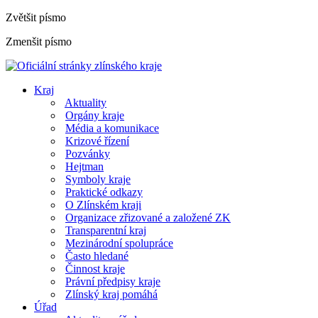
Zvětšit písmo
Zmenšit písmo
Kraj
Aktuality
Orgány kraje
Média a komunikace
Krizové řízení
Pozvánky
Hejtman
Symboly kraje
Praktické odkazy
O Zlínském kraji
Organizace zřizované a založené ZK
Transparentní kraj
Mezinárodní spolupráce
Často hledané
Činnost kraje
Právní předpisy kraje
Zlínský kraj pomáhá
Úřad