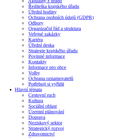
Aktuality z úřadu
Ředitelka krajského úřadu
Úřední hodiny
Ochrana osobních údajů (GDPR)
Odbory
Organizační řád a struktura
Veřejné zakázky
Kariéra
Úřední deska
Strategie krajského úřadu
Povinné informace
Kontakty
Informace pro obce
Volby
Ochrana oznamovatelů
Potřebuji si vyřídit
Hlavní témata
Cestovní ruch
Kultura
Sociální oblast
Územní plánování
Doprava
Neziskový sektor
Strategický rozvoj
Zdravotnictví