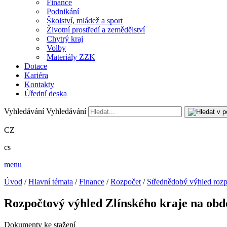
Finance
Podnikání
Školství, mládež a sport
Životní prostředí a zemědělství
Chytrý kraj
Volby
Materiály ZZK
Dotace
Kariéra
Kontakty
Úřední deska
Vyhledávání
Vyhledávání
CZ
cs
menu
Úvod
/
Hlavní témata
/
Finance
/
Rozpočet
/
Střednědobý výhled rozp
Rozpočtový výhled Zlínského kraje na obd
Dokumenty ke stažení