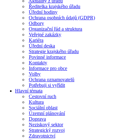
Aktuality z úřadu
Ředitelka krajského úřadu
Úřední hodiny
Ochrana osobních údajů (GDPR)
Odbory
Organizační řád a struktura
Veřejné zakázky
Kariéra
Úřední deska
Strategie krajského úřadu
Povinné informace
Kontakty
Informace pro obce
Volby
Ochrana oznamovatelů
Potřebuji si vyřídit
Hlavní témata
Cestovní ruch
Kultura
Sociální oblast
Územní plánování
Doprava
Neziskový sektor
Strategický rozvoj
Zdravotnictví