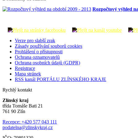
Rozpočtový výhled na
Verze pro slabší zrak
Zásady používání souborů cookies
Prohlášení o přístupnosti
Ochrana oznamovatelů
Ochrana osobních údajů (GDPR)
Registrace
Mapa stránek
RSS kanál PORTÁLU ZLÍNSKÉHO KRAJE
Rychlý kontakt
Zlínský kraj
třída Tomáše Bati 21
761 90 Zlín
Recepce: +420 577 043 111
podatelna@zlinskykraj.cz
IČO: 70891320