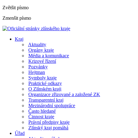
Zvětšit písmo
Zmenšit písmo
Kraj
Aktuality
Orgány kraje
Média a komunikace
Krizové řízení
Pozvánky
Hejtman
Symboly kraje
Praktické odkazy
O Zlínském kraji
Organizace zřizované a založené ZK
Transparentní kraj
Mezinárodní spolupráce
Často hledané
Činnost kraje
Právní předpisy kraje
Zlínský kraj pomáhá
Úřad