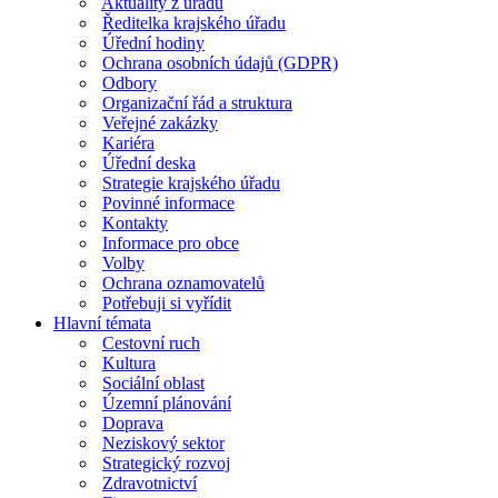
Aktuality z úřadu
Ředitelka krajského úřadu
Úřední hodiny
Ochrana osobních údajů (GDPR)
Odbory
Organizační řád a struktura
Veřejné zakázky
Kariéra
Úřední deska
Strategie krajského úřadu
Povinné informace
Kontakty
Informace pro obce
Volby
Ochrana oznamovatelů
Potřebuji si vyřídit
Hlavní témata
Cestovní ruch
Kultura
Sociální oblast
Územní plánování
Doprava
Neziskový sektor
Strategický rozvoj
Zdravotnictví