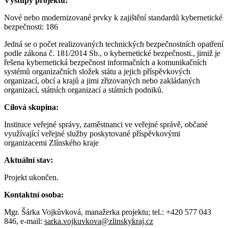
Výstupy projektu:
Nové nebo modernizované prvky k zajištění standardů kybernetické
bezpečnosti: 186
Jedná se o počet realizovaných technických bezpečnostních opatření
podle zákona č. 181/2014 Sb., o kybernetické bezpečnosti., jimiž je
řešena kybernetická bezpečnost informačních a komunikačních
systémů organizačních složek státu a jejich příspěvkových
organizací, obcí a krajů a jimi zřizovaných nebo zakládaných
organizací, státních organizací a státních podniků.
Cílová skupina:
Instituce veřejné správy, zaměstnanci ve veřejné správě, občané
využívající veřejné služby poskytované příspěvkovými
organizacemi Zlínského kraje
Aktuální stav:
Projekt ukončen.
Kontaktní osoba:
Mgr. Šárka Vojkůvková, manažerka projektu; tel.: +420 577 043
846, e-mail:
sarka.vojkuvkova@zlinskykraj.cz