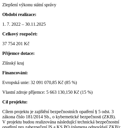
Zlepšení výkonu státní správy
Období realizace:
1. 7. 2022 – 30.11.2025
Celkový rozpočet:
37 754 201 Kč
Příjemce dotace:
Zlínský kraj
Financování:
Evropská unie: 32 091 070,85 Kč (85 %)
Vlastní zdroje příjemce: 5 663 130,150 Kč (15 %)
Cíl projektu:
Cílem projektu je zajištění bezpečnostních opatření § 5 odst. 3
zákona číslo 181/2014 Sb., o kybernetické bezpečnosti (ZKB).
V projektu budou realizována následující technická bezpečnostní
opatření pro zabezpečení IS a KS PO (písmena odpovídají ZKB):