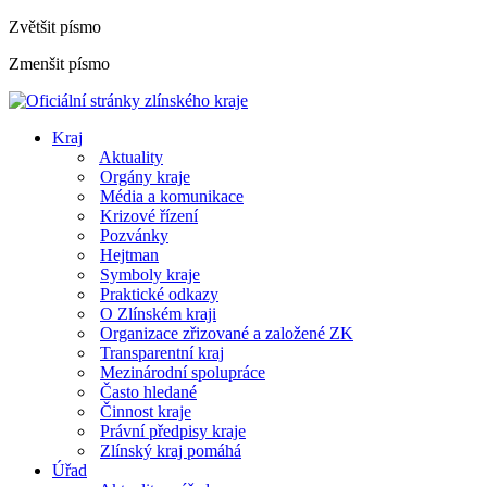
Zvětšit písmo
Zmenšit písmo
Kraj
Aktuality
Orgány kraje
Média a komunikace
Krizové řízení
Pozvánky
Hejtman
Symboly kraje
Praktické odkazy
O Zlínském kraji
Organizace zřizované a založené ZK
Transparentní kraj
Mezinárodní spolupráce
Často hledané
Činnost kraje
Právní předpisy kraje
Zlínský kraj pomáhá
Úřad