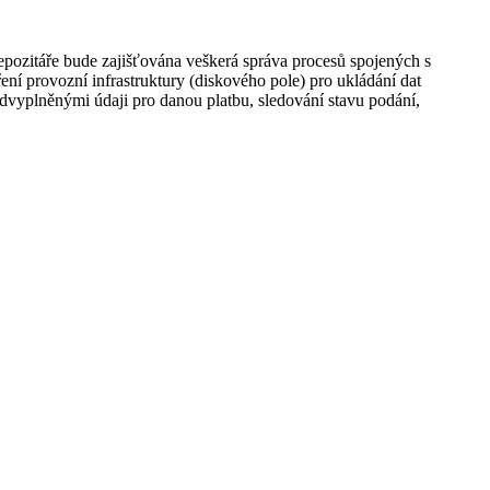
repozitáře bude zajišťována veškerá správa procesů spojených s
ření provozní infrastruktury (diskového pole) pro ukládání dat
dvyplněnými údaji pro danou platbu, sledování stavu podání,