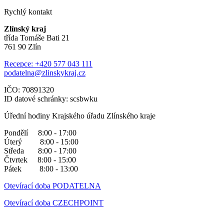
Rychlý kontakt
Zlínský kraj
třída Tomáše Bati 21
761 90 Zlín
Recepce: +420 577 043 111
podatelna@zlinskykraj.cz
IČO: 70891320
ID datové schránky: scsbwku
Úřední hodiny Krajského úřadu Zlínského kraje
Pondělí 8:00 - 17:00
Úterý 8:00 - 15:00
Středa 8:00 - 17:00
Čtvrtek 8:00 - 15:00
Pátek 8:00 - 13:00
Otevírací doba PODATELNA
Otevírací doba CZECHPOINT