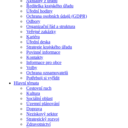
Aktuality z úřadu
Ředitelka krajského úřadu
Úřední hodiny
Ochrana osobních údajů (GDPR)
Odbory
Organizační řád a struktura
Veřejné zakázky
Kariéra
Úřední deska
Strategie krajského úřadu
Povinné informace
Kontakty
Informace pro obce
Volby
Ochrana oznamovatelů
Potřebuji si vyřídit
Hlavní témata
Cestovní ruch
Kultura
Sociální oblast
Územní plánování
Doprava
Neziskový sektor
Strategický rozvoj
Zdravotnictví