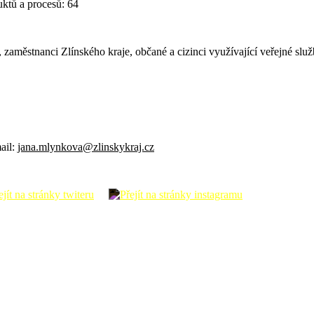
uktů a procesů: 64
), zaměstnanci Zlínského kraje, občané a cizinci využívající veřejné s
ail:
jana.mlynkova@zlinskykraj.cz