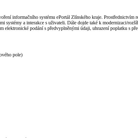
ytvoření informačního systému ePortál Zlínského kraje. Prostřednictvím 
ími systémy a interakce s uživateli. Dále dojde také k modernizaci/rozší
m elektronické podání s předvyplněnými údaji, uhrazení poplatku s pře
kového pole)