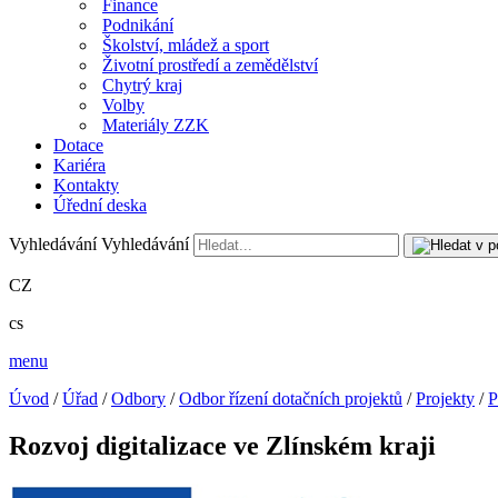
Finance
Podnikání
Školství, mládež a sport
Životní prostředí a zemědělství
Chytrý kraj
Volby
Materiály ZZK
Dotace
Kariéra
Kontakty
Úřední deska
Vyhledávání
Vyhledávání
CZ
cs
menu
Úvod
/
Úřad
/
Odbory
/
Odbor řízení dotačních projektů
/
Projekty
/
P
Rozvoj digitalizace ve Zlínském kraji