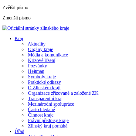
Zvětšit písmo
Zmenšit písmo
Kraj
Aktuality
Orgány kraje
Média a komunikace
Krizové řízení
Pozvánky
Hejtman
Symboly kraje
Praktické odkazy
O Zlínském kraji
Organizace zřizované a založené ZK
Transparentní kraj
Mezinárodní spolupráce
Často hledané
Činnost kraje
Právní předpisy kraje
Zlínský kraj pomáhá
Úřad