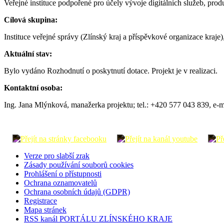
Veřejné instituce podpořené pro účely vývoje digitálních služeb, prod
Cílová skupina:
Instituce veřejné správy (Zlínský kraj a příspěvkové organizace kraje
Aktuální stav:
Bylo vydáno Rozhodnutí o poskytnutí dotace. Projekt je v realizaci.
Kontaktní osoba:
Ing. Jana Mlýnková, manažerka projektu; tel.: +420 577 043 839, e-m
Verze pro slabší zrak
Zásady používání souborů cookies
Prohlášení o přístupnosti
Ochrana oznamovatelů
Ochrana osobních údajů (GDPR)
Registrace
Mapa stránek
RSS kanál PORTÁLU ZLÍNSKÉHO KRAJE