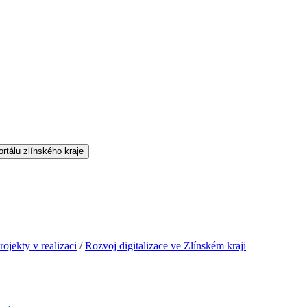
rojekty v realizaci
/
Rozvoj digitalizace ve Zlínském kraji