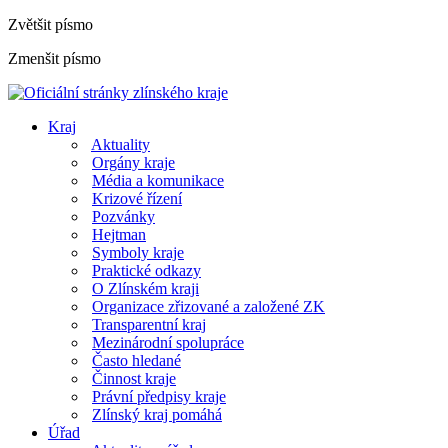
Zvětšit písmo
Zmenšit písmo
Kraj
Aktuality
Orgány kraje
Média a komunikace
Krizové řízení
Pozvánky
Hejtman
Symboly kraje
Praktické odkazy
O Zlínském kraji
Organizace zřizované a založené ZK
Transparentní kraj
Mezinárodní spolupráce
Často hledané
Činnost kraje
Právní předpisy kraje
Zlínský kraj pomáhá
Úřad