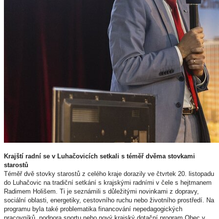
Krajští radní se v Luhačovicích setkali s téměř dvěma stovkami
starostů
Téměř dvě stovky starostů z celého kraje dorazily ve čtvrtek 20. listopadu
do Luhačovic na tradiční setkání s krajskými radními v čele s hejtmanem
Radimem Holišem. Ti je seznámili s důležitými novinkami z dopravy,
sociální oblasti, energetiky, cestovního ruchu nebo životního prostředí. Na
programu byla také problematika financování nepedagogických
pracovníků, podpora sportu nebo nový krajský dotační program Obec v