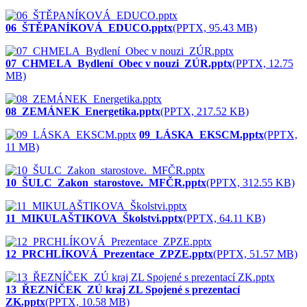
06_ŠTĚPANÍKOVÁ_EDUCO.pptx
(PPTX, 95.43 MB)
07_CHMELA_Bydlení_Obec v nouzi_ZÚR.pptx
(PPTX, 12.75
MB)
08_ZEMÁNEK_Energetika.pptx
(PPTX, 217.52 KB)
09_LÁSKA_EKSCM.pptx
(PPTX,
11 MB)
10_ŠULC_Zakon_starostove._MFČR.pptx
(PPTX, 312.55 KB)
11_MIKULAŠTIKOVA_Školstvi.pptx
(PPTX, 64.11 KB)
12_PRCHLÍKOVÁ_Prezentace_ZPZE.pptx
(PPTX, 51.57 MB)
13_ŘEZNÍČEK_ZÚ kraj ZL Spojené s prezentací
ZK.pptx
(PPTX, 10.58 MB)