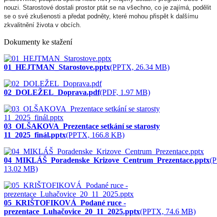
nouzi. Starostové dostali prostor ptát se na všechno, co je zajímá, podělit
se o své zkušenosti a předat podněty, které mohou přispět k dalšímu
zkvalitnění života v obcích.
Dokumenty ke stažení
01_HEJTMAN_Starostove.pptx
(PPTX, 26.34 MB)
02_DOLEŽEL_Doprava.pdf
(PDF, 1.97 MB)
03_OLŠAKOVA_Prezentace setkání se starosty
11_2025_finál.pptx
(PPTX, 166.8 KB)
04_MIKLÁŠ_Poradenske_Krizove_Centrum_Prezentace.pptx
(
13.02 MB)
05_KRIŠTOFIKOVÁ_Podané ruce -
prezentace_Luhačovice_20_11_2025.pptx
(PPTX, 74.6 MB)