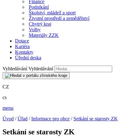
Finance
Podnikání
Školství, mládež a sport
Životní prostředí a zemědělství
Chytrý kraj
Volby
Materiály ZZK
Dotace
Kariéra
Kontakty
Úřední deska
Vyhledávání
Vyhledávání
CZ
cs
menu
Úvod
/
Úřad
/
Informace pro obce
/
Setkání se starosty ZK
Setkání se starosty ZK