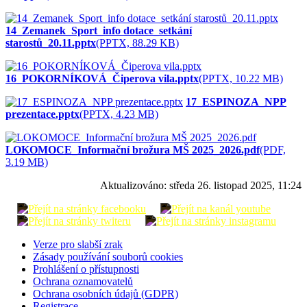
14_Zemanek_Sport_info dotace_setkání
starostů_20.11.pptx
(PPTX, 88.29 KB)
16_POKORNÍKOVÁ_Čiperova vila.pptx
(PPTX, 10.22 MB)
17_ESPINOZA_NPP
prezentace.pptx
(PPTX, 4.23 MB)
LOKOMOCE_Informační brožura MŠ 2025_2026.pdf
(PDF,
3.19 MB)
Aktualizováno:
středa 26. listopad 2025, 11:24
Verze pro slabší zrak
Zásady používání souborů cookies
Prohlášení o přístupnosti
Ochrana oznamovatelů
Ochrana osobních údajů (GDPR)
Registrace