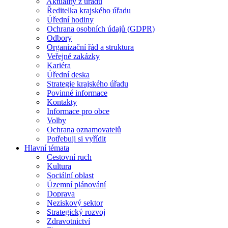
Aktuality z úřadu
Ředitelka krajského úřadu
Úřední hodiny
Ochrana osobních údajů (GDPR)
Odbory
Organizační řád a struktura
Veřejné zakázky
Kariéra
Úřední deska
Strategie krajského úřadu
Povinné informace
Kontakty
Informace pro obce
Volby
Ochrana oznamovatelů
Potřebuji si vyřídit
Hlavní témata
Cestovní ruch
Kultura
Sociální oblast
Územní plánování
Doprava
Neziskový sektor
Strategický rozvoj
Zdravotnictví