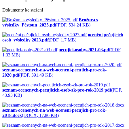
Dokumenty ke stažení
Brožura s
výsledky_Pěstoun_2025.pdf
(PDF, 534.24 KB)
ocenění pečujících
osob_výsledky 2023.pdf
(PDF, 1.7 MB)
pecujici-osoby-2021-03.pdf
(PDF,
1.33 MB)
seznam-ocenenych-na-web-oceneni-pecujich-pro-rok-
2020.pdf
(PDF, 391.49 KB)
seznam-ocenenych-pecujicich-osob-zk-pro-rok-2019.pdf
(PDF,
43.93 KB)
seznam-ocenenych-na-web-oceneni-pecujich-pro-rok-
2018.docx
(DOCX, 17.86 KB)