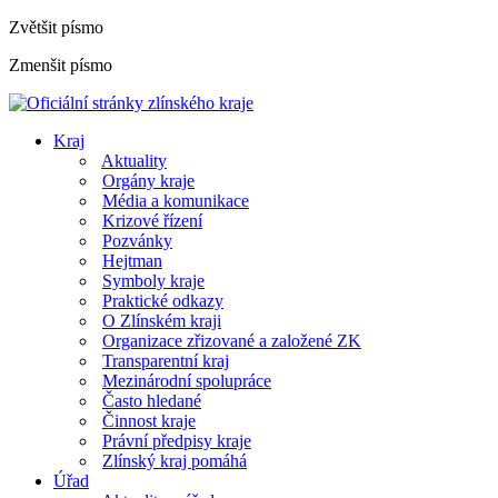
Zvětšit písmo
Zmenšit písmo
Kraj
Aktuality
Orgány kraje
Média a komunikace
Krizové řízení
Pozvánky
Hejtman
Symboly kraje
Praktické odkazy
O Zlínském kraji
Organizace zřizované a založené ZK
Transparentní kraj
Mezinárodní spolupráce
Často hledané
Činnost kraje
Právní předpisy kraje
Zlínský kraj pomáhá
Úřad