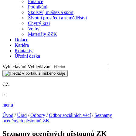
Finance
Podnikání
Školství, mládež a sport
Životní prostředí a zemědělství
Chytrý kraj
Volby
Materiály ZZK
Dotace
Kariéra
Kontakty
Úřední deska
Vyhledávání
Vyhledávání
CZ
cs
menu
Úvod
/
Úřad
/
Odbory
/
Odbor sociálních věcí
/
Seznamy
oceněných pěstounů ZK
Seznamy oceněných pěstounů ZK