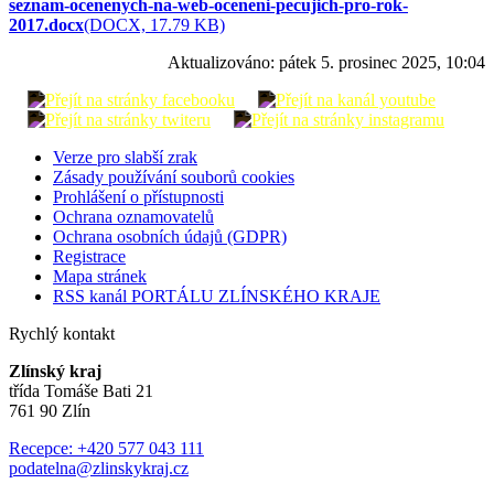
seznam-ocenenych-na-web-oceneni-pecujich-pro-rok-
2017.docx
(DOCX, 17.79 KB)
Aktualizováno:
pátek 5. prosinec 2025, 10:04
Verze pro slabší zrak
Zásady používání souborů cookies
Prohlášení o přístupnosti
Ochrana oznamovatelů
Ochrana osobních údajů (GDPR)
Registrace
Mapa stránek
RSS kanál PORTÁLU ZLÍNSKÉHO KRAJE
Rychlý kontakt
Zlínský kraj
třída Tomáše Bati 21
761 90 Zlín
Recepce: +420 577 043 111
podatelna@zlinskykraj.cz