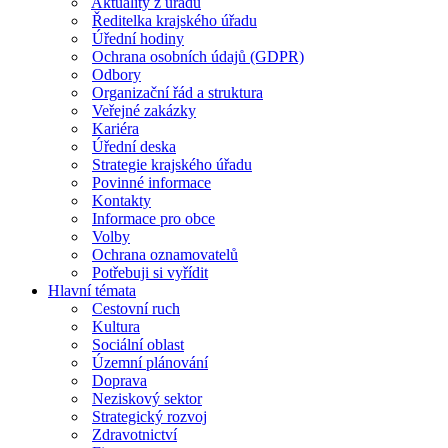
Aktuality z úřadu
Ředitelka krajského úřadu
Úřední hodiny
Ochrana osobních údajů (GDPR)
Odbory
Organizační řád a struktura
Veřejné zakázky
Kariéra
Úřední deska
Strategie krajského úřadu
Povinné informace
Kontakty
Informace pro obce
Volby
Ochrana oznamovatelů
Potřebuji si vyřídit
Hlavní témata
Cestovní ruch
Kultura
Sociální oblast
Územní plánování
Doprava
Neziskový sektor
Strategický rozvoj
Zdravotnictví