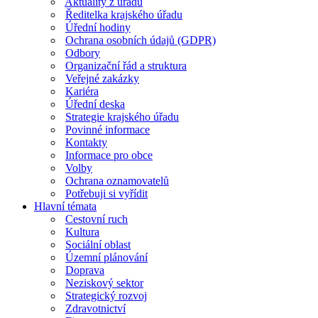
Aktuality z úřadu
Ředitelka krajského úřadu
Úřední hodiny
Ochrana osobních údajů (GDPR)
Odbory
Organizační řád a struktura
Veřejné zakázky
Kariéra
Úřední deska
Strategie krajského úřadu
Povinné informace
Kontakty
Informace pro obce
Volby
Ochrana oznamovatelů
Potřebuji si vyřídit
Hlavní témata
Cestovní ruch
Kultura
Sociální oblast
Územní plánování
Doprava
Neziskový sektor
Strategický rozvoj
Zdravotnictví