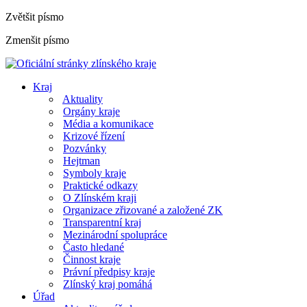
Zvětšit písmo
Zmenšit písmo
Kraj
Aktuality
Orgány kraje
Média a komunikace
Krizové řízení
Pozvánky
Hejtman
Symboly kraje
Praktické odkazy
O Zlínském kraji
Organizace zřizované a založené ZK
Transparentní kraj
Mezinárodní spolupráce
Často hledané
Činnost kraje
Právní předpisy kraje
Zlínský kraj pomáhá
Úřad