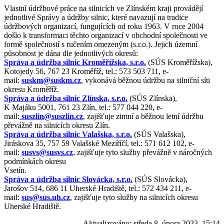
Vlastní údržbové práce na silnicích ve Zlínském kraji provádějí
jednotlivé Správy a údržby silnic, které navazují na tradice
údržbových organizací, fungujících od roku 1963. V roce 2004
došlo k transformaci těchto organizací v obchodní společnosti ve
formě společností s ručením omezeným (s.r.o.). Jejich územní
působnost je dána dle jednotlivých okresů:
Správa a údržba silnic Kroměřížska, s.r.o.
(SÚS Kroměřížska),
Kotojedy 56, 767 23 Kroměříž, tel.: 573 503 711, e-
mail:
suskm@suskm.cz
, vykonává běžnou údržbu na silniční síti
okresu Kroměříž.
Správa a údržba silnic Zlínska, s.r.o.
(SÚS Zlínska),
K Majáku 5001, 761 23 Zlín, tel.: 577 044 220, e-
mail:
suszlin@suszlin.cz
, zajišťuje zimní a běžnou letní údržbu
převážně na silnicích okresu Zlín.
Správa a údržba silnic Valašska, s.r.o.
(SÚS Valašska),
Jiráskova 35, 757 59 Valašské Meziříčí, tel.: 571 612 102, e-
mail:
susvs@susvs.cz
, zajišťuje tyto služby převážně v náročných
podmínkách okresu
Vsetín.
Správa a údržba silnic Slovácka, s.r.o.
(SÚS Slovácka),
Jarošov 514, 686 11 Uherské Hradiště, tel.: 572 434 211, e-
mail:
sus@sus.uh.cz
, zajišťuje tyto služby na silnicích okresu
Uherské Hradiště.
Aktualizováno:
středa 8. února 2023, 15:14