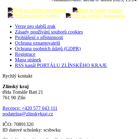
Verze pro slabší zrak
Zásady používání souborů cookies
Prohlášení o přístupnosti
Ochrana oznamovatelů
Ochrana osobních údajů (GDPR)
Registrace
Mapa stránek
RSS kanál PORTÁLU ZLÍNSKÉHO KRAJE
Rychlý kontakt
Zlínský kraj
třída Tomáše Bati 21
761 90 Zlín
Recepce: +420 577 043 111
podatelna@zlinskykraj.cz
IČO: 70891320
ID datové schránky: scsbwku