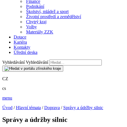
Finance
Podnikání
Školství, mládež a sport
Životní prostředí a zemědělství
Chytrý kraj
Volby
Materiály ZZK
Dotace
Kariéra
Kontakty
Úřední deska
Vyhledávání
Vyhledávání
CZ
cs
menu
Úvod
/
Hlavní témata
/
Doprava
/
Správy a údržby silnic
Správy a údržby silnic