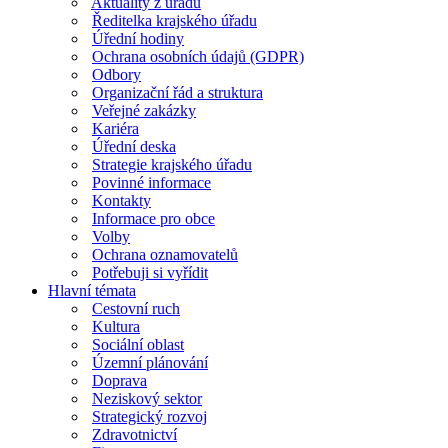
Aktuality z úřadu
Ředitelka krajského úřadu
Úřední hodiny
Ochrana osobních údajů (GDPR)
Odbory
Organizační řád a struktura
Veřejné zakázky
Kariéra
Úřední deska
Strategie krajského úřadu
Povinné informace
Kontakty
Informace pro obce
Volby
Ochrana oznamovatelů
Potřebuji si vyřídit
Hlavní témata
Cestovní ruch
Kultura
Sociální oblast
Územní plánování
Doprava
Neziskový sektor
Strategický rozvoj
Zdravotnictví