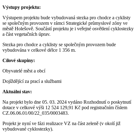
Výstupy projektu:
Výstupem projektu bude vybudovaná stezka pro chodce a cyklisty
se společným provozem v rámci Strategické průmyslové zóny ve
městě Holešově. Součástí projektu je i veřejné osvětlení cyklostezky
a část vegetačních úprav.
Stezka pro chodce a cyklisty se společným provozem bude
vybudována v celkové délce 1 356 m.
Cílové skupiny:
Obyvatelé měst a obcí
Dojíždějící za prací a službami
Aktuální stav:
Na projekt bylo dne 05. 03. 2024 vydáno Rozhodnutí o poskytnutí
dotace v celkové výši 12 524 129,91 Kč pod registračním číslem
CZ.06.06.01/00/22_035/0003483.
Projekt je nyní ve fázi realizace VZ na část zeleně (v okolí již
vybudované cyklostezky).