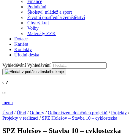
Finance
Podnikání
Školství, mládež a sport
Životní prostředí a zemědělství
Chytrý kraj
Volby
Materiály ZZK
Dotace
Kariéra
Kontakty
Úřední deska
Vyhledávání
Vyhledávání
CZ
cs
menu
Úvod
/
Úřad
/
Odbory
/
Odbor řízení dotačních projektů
/
Projekty
/
Projekty v realizaci
/
SPZ Holešov – Stavba 10 – cyklostezka
SPZ Holešov – Stavba 10 – cyklostezka