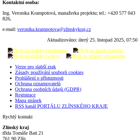
Kontaktní osoba:
Ing. Veronika Krampotová, manažerka projektu; tel.: +420 577 043
826,
e-mail:
veronika.krampotova@zlinskykraj.cz
Aktualizováno:
úterý 25. listopad 2025, 07:50
Verze pro slabší zrak
Zásady používání souborů cookies
Prohlášení o přístupnosti
Ochrana oznamovatelů
Ochrana osobních údajů (GDPR)
Registrace
Mapa stránek
RSS kanál PORTÁLU ZLÍNSKÉHO KRAJE
Rychlý kontakt
Zlínský kraj
třída Tomáše Bati 21
761 90 Zlín