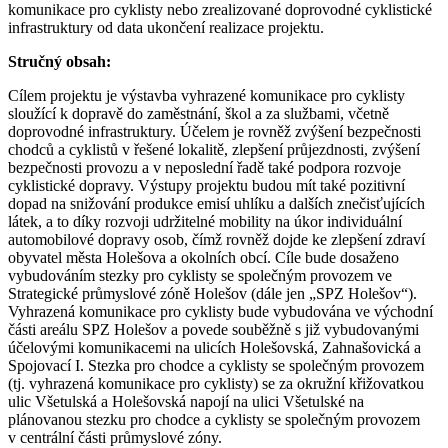
komunikace pro cyklisty nebo zrealizované doprovodné cyklistické
infrastruktury od data ukončení realizace projektu.
Stručný obsah:
Cílem projektu je výstavba vyhrazené komunikace pro cyklisty
sloužící k dopravě do zaměstnání, škol a za službami, včetně
doprovodné infrastruktury. Účelem je rovněž zvýšení bezpečnosti
chodců a cyklistů v řešené lokalitě, zlepšení průjezdnosti, zvýšení
bezpečnosti provozu a v neposlední řadě také podpora rozvoje
cyklistické dopravy. Výstupy projektu budou mít také pozitivní
dopad na snižování produkce emisí uhlíku a dalších znečisťujících
látek, a to díky rozvoji udržitelné mobility na úkor individuální
automobilové dopravy osob, čímž rovněž dojde ke zlepšení zdraví
obyvatel města Holešova a okolních obcí. Cíle bude dosaženo
vybudováním stezky pro cyklisty se společným provozem ve
Strategické průmyslové zóně Holešov (dále jen „SPZ Holešov“).
Vyhrazená komunikace pro cyklisty bude vybudována ve východní
části areálu SPZ Holešov a povede souběžně s již vybudovanými
účelovými komunikacemi na ulicích Holešovská, Zahnašovická a
Spojovací I. Stezka pro chodce a cyklisty se společným provozem
(tj. vyhrazená komunikace pro cyklisty) se za okružní křižovatkou
ulic Všetulská a Holešovská napojí na ulici Všetulské na
plánovanou stezku pro chodce a cyklisty se společným provozem
v centrální části průmyslové zóny.