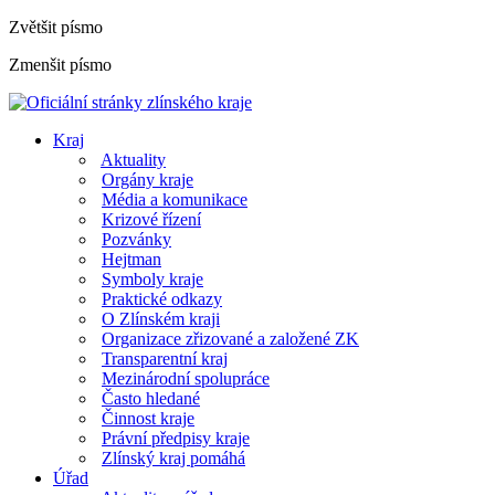
Zvětšit písmo
Zmenšit písmo
Kraj
Aktuality
Orgány kraje
Média a komunikace
Krizové řízení
Pozvánky
Hejtman
Symboly kraje
Praktické odkazy
O Zlínském kraji
Organizace zřizované a založené ZK
Transparentní kraj
Mezinárodní spolupráce
Často hledané
Činnost kraje
Právní předpisy kraje
Zlínský kraj pomáhá
Úřad