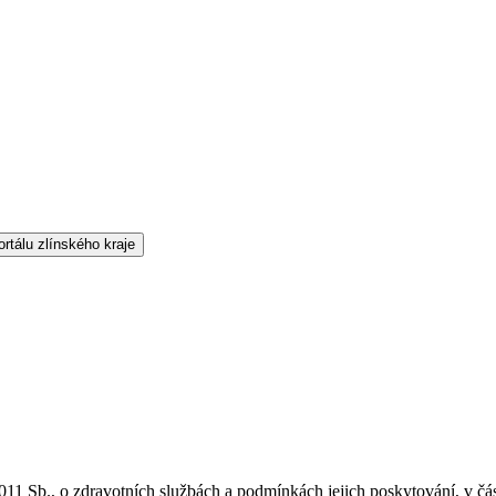
/2011 Sb., o zdravotních službách a podmínkách jejich poskytování, v č