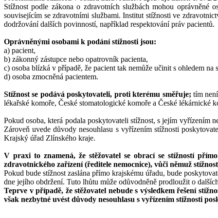
Stížnost podle zákona o zdravotních službách mohou oprávněné osob
souvisejícím se zdravotními službami. Institut stížnosti ve zdravotnic
dodržování dalších povinností, například respektování práv pacientů.
Oprávněnými osobami k podání stížnosti jsou:
a) pacient,
b) zákonný zástupce nebo opatrovník pacienta,
c) osoba blízká v případě, že pacient tak nemůže učinit s ohledem na 
d) osoba zmocněná pacientem.
Stížnost se podává poskytovateli, proti kterému směřuje;
tím nen
lékařské komoře, České stomatologické komoře a České lékárnické komo
Pokud osoba, která podala poskytovateli stížnost, s jejím vyřízením 
Zároveň uvede důvody nesouhlasu s vyřízením stížnosti poskytovate
Krajský úřad Zlínského kraje.
V praxi to znamená, že stěžovatel se obrací se stížností přím
zdravotnického zařízení (ředitele nemocnice), vůči němuž stížnos
Pokud bude stížnost zaslána přímo krajskému úřadu, bude poskytovatel
dne jejího obdržení. Tuto lhůtu může odůvodněně prodloužit o dalšíc
Teprve v případě, že stěžovatel nebude s výsledkem řešení stížno
však nezbytné uvést důvody nesouhlasu s vyřízením stížnosti pos