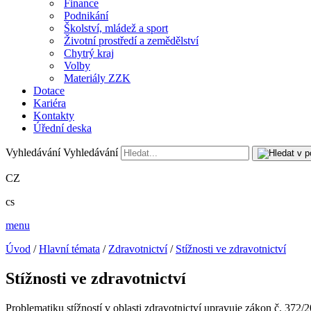
Finance
Podnikání
Školství, mládež a sport
Životní prostředí a zemědělství
Chytrý kraj
Volby
Materiály ZZK
Dotace
Kariéra
Kontakty
Úřední deska
Vyhledávání
Vyhledávání
CZ
cs
menu
Úvod
/
Hlavní témata
/
Zdravotnictví
/
Stížnosti ve zdravotnictví
Stížnosti ve zdravotnictví
Problematiku stížností v oblasti zdravotnictví upravuje zákon č. 372