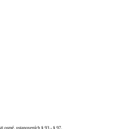
ásti osmé, ustanoveních § 93 - § 97.