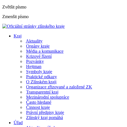
Zvětšit písmo
Zmenšit písmo
Kraj
Aktuality
Orgány kraje
Média a komunikace
Krizové řízení
Pozvánky
Hejtman
Symboly kraje
Praktické odkazy
O Zlínském kraji
Organizace zřizované a založené ZK
Transparentní kraj
Mezinárodní spolupráce
Často hledané
Činnost kraje
Právní předpisy kraje
Zlínský kraj pomáhá
Úřad