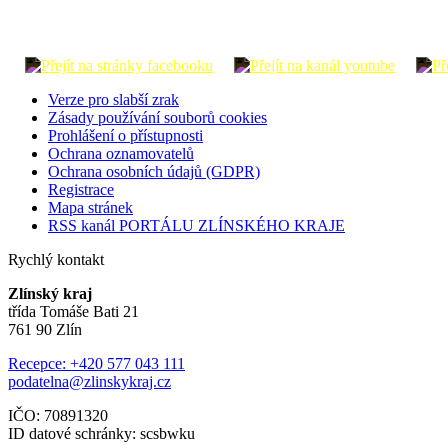
Verze pro slabší zrak
Zásady používání souborů cookies
Prohlášení o přístupnosti
Ochrana oznamovatelů
Ochrana osobních údajů (GDPR)
Registrace
Mapa stránek
RSS kanál PORTÁLU ZLÍNSKÉHO KRAJE
Rychlý kontakt
Zlínský kraj
třída Tomáše Bati 21
761 90 Zlín
Recepce: +420 577 043 111
podatelna@zlinskykraj.cz
IČO: 70891320
ID datové schránky: scsbwku