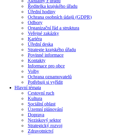
Aktuality z úřadu
Ředitelka krajského úřadu
Úřední hodiny
Ochrana osobních údajů (GDPR)
Odbory
Organizační řád a struktura
Veřejné zakázky
Kariéra
Úřední deska
Strategie krajského úřadu
Povinné informace
Kontakty
Informace pro obce
Volby
Ochrana oznamovatelů
Potřebuji si vyřídit
Hlavní témata
Cestovní ruch
Kultura
Sociální oblast
Územní plánování
Doprava
Neziskový sektor
Strategický rozvoj
Zdravotnictví