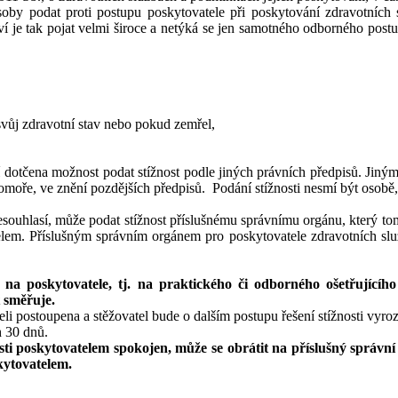
y podat proti postupu poskytovatele při poskytování zdravotních sl
tví je tak pojat velmi široce a netýká se jen samotného odborného postu
svůj zdravotní stav nebo pokud zemřel,
í dotčena možnost podat stížnost podle jiných právních předpisů. Jin
ře, ve znění pozdějších předpisů. Podání stížnosti nesmí být osobě, kt
nesouhlasí, může podat stížnost příslušnému správnímu orgánu, který to
lem. Příslušným správním orgánem pro poskytovatele zdravotních služe
o na poskytovatele, tj. na praktického či odborného ošetřujícíh
t směřuje.
i postoupena a stěžovatel bude o dalším postupu řešení stížnosti vyroz
h 30 dnů.
sti poskytovatelem spokojen, může se obrátit na příslušný správní
kytovatelem.