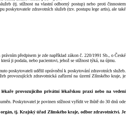
užeb (tj. stížnost na vlastní odborný postup) nebo proti činnostem
pu poskytovatele zdravotních služeb (tzv. postupu lege artis), ale také
ým právním předpisem je zde například zákon č. 220/1991 Sb., o České
erá ji podala, nebo pacientovi, jehož se stížnost týká, na újmu.
muto poskytovateli udělil oprávnění k poskytování zdravotních služeb.
b provozujících zdravotnická zařízení na území Zlínského kraje, je
o lékaře provozujícího privátní lékařskou praxi nebo na vedení
uměn. Poskytovatel je povinen stížnost vyřídit ve lhůtě do 30 dnů ode
 orgán, tj. Krajský úřad Zlínského kraje, odbor zdravotnictví. Je