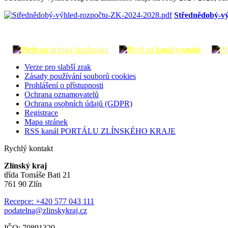
Střednědobý-vý
Verze pro slabší zrak
Zásady používání souborů cookies
Prohlášení o přístupnosti
Ochrana oznamovatelů
Ochrana osobních údajů (GDPR)
Registrace
Mapa stránek
RSS kanál PORTÁLU ZLÍNSKÉHO KRAJE
Rychlý kontakt
Zlínský kraj
třída Tomáše Bati 21
761 90 Zlín
Recepce: +420 577 043 111
podatelna@zlinskykraj.cz
IČO: 70891320