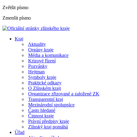
Zvětšit písmo
Zmenšit písmo
Kraj
Aktuality
Orgány kraje
Média a komunikace
Krizové řízení
Pozvánky
Hejtman
Symboly kraje
Praktické odkazy
O Zlínském kraji
Organizace zřizované a založené ZK
Transparentní kraj
Mezinárodní spolupráce
Často hledané
Činnost kraje
Právní předpisy kraje
Zlínský kraj pomáhá
Úřad