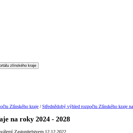
očtu Zlínského kraje
/
Střednědobý výhled rozpočtu Zlínského kraje n
je na roky 2024 - 2028
hválený Zastupitelstvem 12.12.2022