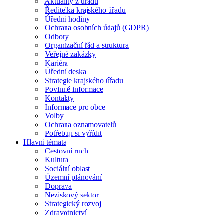
Aktuality z úřadu
Ředitelka krajského úřadu
Úřední hodiny
Ochrana osobních údajů (GDPR)
Odbory
Organizační řád a struktura
Veřejné zakázky
Kariéra
Úřední deska
Strategie krajského úřadu
Povinné informace
Kontakty
Informace pro obce
Volby
Ochrana oznamovatelů
Potřebuji si vyřídit
Hlavní témata
Cestovní ruch
Kultura
Sociální oblast
Územní plánování
Doprava
Neziskový sektor
Strategický rozvoj
Zdravotnictví