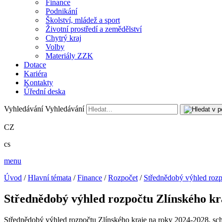
Finance
Podnikání
Školství, mládež a sport
Životní prostředí a zemědělství
Chytrý kraj
Volby
Materiály ZZK
Dotace
Kariéra
Kontakty
Úřední deska
Vyhledávání
Vyhledávání
CZ
cs
menu
Úvod
/
Hlavní témata
/
Finance
/
Rozpočet
/
Střednědobý výhled rozp
Střednědobý výhled rozpočtu Zlínského kra
Střednědobý výhled rozpočtu Zlínského kraje na roky 2024-2028, sc